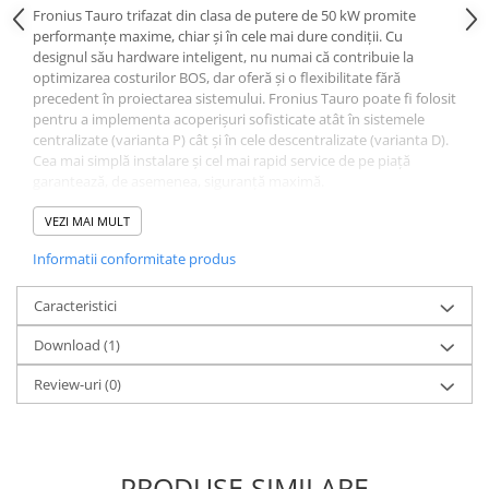
Fronius Tauro trifazat din clasa de putere de 50 kW promite
performanțe maxime, chiar și în cele mai dure condiții. Cu
designul său hardware inteligent, nu numai că contribuie la
optimizarea costurilor BOS, dar oferă și o flexibilitate fără
precedent în proiectarea sistemului. Fronius Tauro poate fi folosit
pentru a implementa acoperișuri sofisticate atât în ​​sistemele
centralizate (varianta P) cât și în cele descentralizate (varianta D).
Cea mai simplă instalare și cel mai rapid service de pe piață
garantează, de asemenea, siguranță maximă.
DATE DE INTRARE
VEZI MAI MULT
Numărul de trackere MPPT 1
Informatii conformitate produs
Max. curent de intrare (Idc max_inverter) 175 A
Domeniu de tensiune de intrare DC (Udc min - Udc max) 580 -
1000 V
Caracteristici
Tensiune de pornire de alimentare (pornire Udc) 650 V
Download (1)
Interval de tensiune MPP (Umpp min - Umpp max) 580 - 930 V
Max. Puterea generatorului fotovoltaic (Pdc max) 150 kWpeak
Review-uri
(0)
Max. curent de intrare PV1 (Idc max, PV1) 75 A
Max. curent de intrare PV2 (Idc max, PV2) 75 A
Max. curent de intrare PV3 (Idc max, PV2) 75 A
Max. curent de scurtcircuit PV1 (Isc max, PV1) 125 A
Max. curent de scurtcircuit PV2 (Isc max, PV2) 125 A
PRODUSE SIMILARE