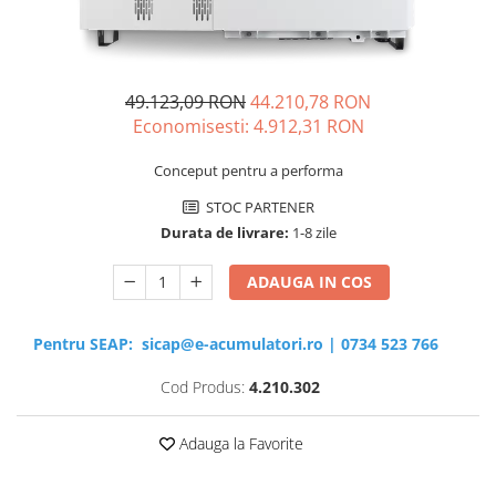
Sisteme de management (BMS)
Redresoare, incarcatoare si testere
49.123,09 RON
44.210,78 RON
Redresoare auto, moto, barci si
Economisesti:
4.912,31
RON
stationare
Conceput pentru a performa
STOC PARTENER
Durata de livrare:
1-8 zile
ADAUGA IN COS
Pentru SEAP:
sicap@e-acumulatori.ro
|
0734 523 766
Cod Produs:
4.210.302
Adauga la Favorite