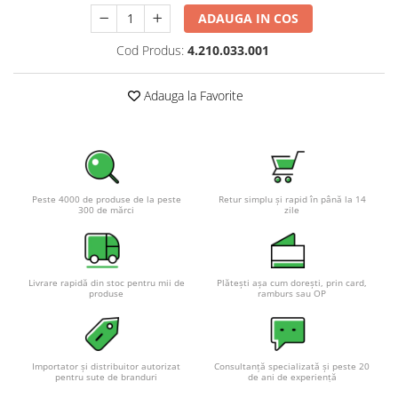
Pachete complete stocare energie
ADAUGA IN COS
Sisteme de Stocare Comerciale
Cod Produs:
4.210.033.001
Sisteme fotovoltaice complete
Sisteme fotovoltaice de putere
Adauga la Favorite
mica (rulota/caravan/case de
vacanta)
Sisteme fotovoltaice profesionale
Pachete sisteme fotovoltaice
Statii de incarcare vehicule
Peste 4000 de produse de la peste
Retur simplu și rapid în până la 14
300 de mărci
zile
electrice
Statii de incarcare
Cabluri de incarcare vehicule
electrice
Livrare rapidă din stoc pentru mii de
Plătești așa cum dorești, prin card,
produse
ramburs sau OP
Prize de incarcare vehicule
electrice
Accesorii
Importator și distribuitor autorizat
Consultanță specializată și peste 20
pentru sute de branduri
de ani de experiență
Turbine eoliene pentru casă