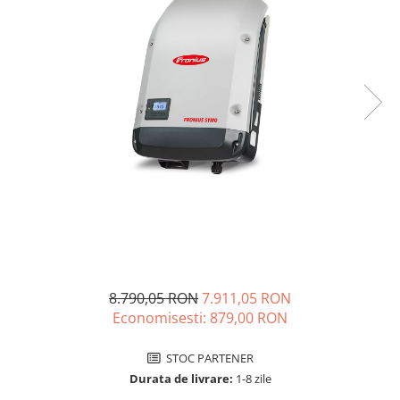
Incarcatoare acumulatori
Panouri fotovoltaice si accesorii
Panouri fotovoltaice
Sisteme prindere panouri
fotovoltaice
Accesorii
Invertoare
Invertoare Hibrid
Invertoare On-grid
Invertoare Off-grid
Controlere solare
MPPT
8.790,05 RON
7.911,05 RON
PWM
Economisesti:
879,00
RON
Convertoare de tensiune
STOC PARTENER
Sisteme de stocare energie
Durata de livrare:
1-8 zile
LiFePO4