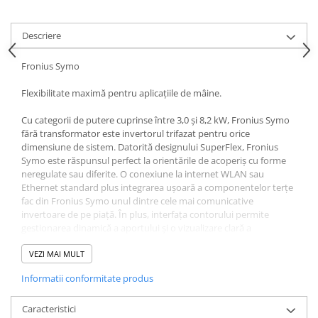
Acumulatori VRLA AGM/GEL /
Tractiune / LiFePo4
Descriere
Baterii si acumulatori gel si VRLA
6-12 V
Fronius Symo
Baterii si acumulatori AGM VRLA
de 6-12 V
Flexibilitate maximă pentru aplicațiile de mâine.
Acumulatori Moto, ATV
Cu categorii de putere cuprinse între 3,0 și 8,2 kW, Fronius Symo
GEL
fără transformator este invertorul trifazat pentru orice
dimensiune de sistem. Datorită designului SuperFlex, Fronius
AGM
Symo este răspunsul perfect la orientările de acoperiș cu forme
Li-Ion
neregulate sau diferite. O conexiune la internet WLAN sau
Ethernet standard plus integrarea ușoară a componentelor terțe
SLA AGM (Sealed Lead Acid)
fac din Fronius Symo unul dintre cele mai comunicative
Deep Cycle - Tractiune/Semi-
invertoare de pe piață. În plus, interfața contorului permite
Tractiune
gestionarea dinamică a aportului și o vizualizare clară a
consumului.
Marine & Caravan
VEZI MAI MULT
APC
DATE DE INTRARE
Informatii conformitate produs
Pachete acumulatori VRLA
Numărul de trackere MPPT 2
Sisteme de management (BMS)
Max. curent de intrare (Idc max) 16,0 / 16,0 A
Caracteristici