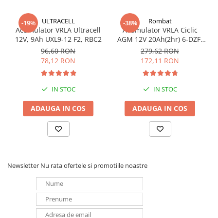
ULTRACELL
Rombat
-19%
-38%
Acumulator VRLA Ultracell
Acumulator VRLA Ciclic
12V, 9Ah UXL9-12 F2, RBC2
AGM 12V 20Ah(2hr) 6-DZF-
20 / 6-DZM-20 pentru
96,60 RON
279,62 RON
biciclete electrice
78,12 RON
172,11 RON
IN STOC
IN STOC
ADAUGA IN COS
ADAUGA IN COS
Newsletter
Nu rata ofertele si promotiile noastre