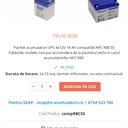
Sisteme de management (BMS)
Redresoare, incarcatoare si testere
Redresoare auto, moto, barci si
stationare
795,95 RON
Pachet acumulatori UPS 4x12V 18 Ah compatibil APC RBC55
Cablurile, mufele, carcasa se transfera de la pachetul vechi in cazul
acumulatorilor APC RBC
IN STOC
Durata de livrare:
24-72 ore, termen informativ, nu este contractual
ADAUGA IN COS
Pentru SEAP:
sicap@e-acumulatori.ro
|
0734 523 766
Cod Produs:
compRBC55