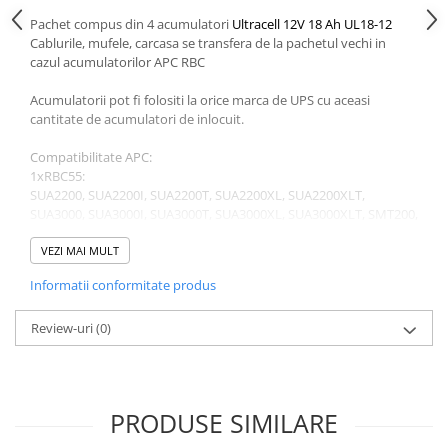
Pachet compus din 4 acumulatori
Ultracell 12V 18 Ah UL18-12
Cablurile, mufele, carcasa se transfera de la pachetul vechi in
cazul acumulatorilor APC RBC
Acumulatorii pot fi folositi la orice marca de UPS cu aceasi
cantitate de acumulatori de inlocuit.
Compatibilitate APC:
1xRBC55:
SUA2200, SUA2200I, SUA2200T, SUA2200XL, SUA2200XLT,
SUA3000, SUA3000I, SUA3000T, SUA3000XL, SUA3000XLT, SMT200,
SMT3000, SUA5000RMT5U, SUA5000R5TXFMR, SUA5000RMI5U,
SMT2200, SMT2200I, SUA3000UXI, SUA3000ICH, SUA2200X115,
VEZI MAI MULT
SUA3000UXICH, SMT3000I, SUA2200ICH, SUA2200UXI, DLA2200I,
Informatii conformitate produs
SUA3000-BR, SUA2200-BR, SUA3000XL-NETPKG, SUA2200UXICH,
SUA2200XL-NETPKG
2xRBC55:
Review-uri
(0)
SUA5000RMI5U, DLA5000RMI5U, SUA48XLBP
PRODUSE SIMILARE