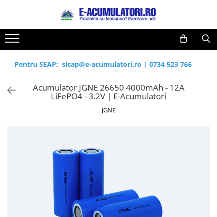
Toate Produsele
Reduceri de vara
Acumulatori, Baterii si Incarcatoare
Cabluri
Uzuale
Pentru SEAP:
sicap@e-acumulatori.ro
|
0734 523 766
Acumulatori
Baterii
Diverse
Acumulator JGNE 26650 4000mAh - 12A
Baterii alcaline
Prelungitoare
LiFePO4 - 3.2V | E-Acumulatori
Baterii litiu
Panouri fotovoltaice
JGNE
Zinc-Carbon
Sisteme de prindere
Baterii rotunde argint
Invertoare
Baterii auditive
Statii de incarcare EV
Accesorii baterii
UPS
Baterii Industriale
Acumulatori
Ni-MH
Li-Ion