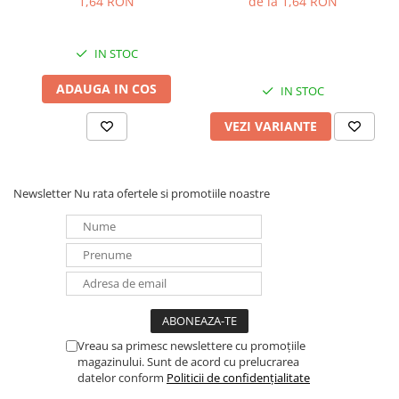
1,64 RON
de la 1,64 RON
Redresoare, incarcatoare si testere
Redresoare auto, moto, barci si
IN STOC
stationare
ADAUGA IN COS
Surse UPS
IN STOC
UPS pentru centrale termice si
VEZI VARIANTE
sisteme de urgenta - acumulator
extern
UPS Calculatoare si Servere
UPS Trifazat
Newsletter
Nu rata ofertele si promotiile noastre
Stabilizatoare Tensiune
PDUs unitati de distributie a
energiei electrice
Cabinete baterii
Acumulatori UPS
Drumetii / Camping
Vreau sa primesc newslettere cu promoțiile
magazinului. Sunt de acord cu prelucrarea
Accesorii
datelor conform
Politicii de confidențialitate
Frigidere portabile