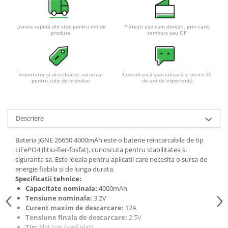
Pachete complete stocare energie
Sisteme de Stocare Comerciale
Livrare rapidă din stoc pentru mii de
Plătești așa cum dorești, prin card,
produse
ramburs sau OP
Sisteme fotovoltaice complete
Sisteme fotovoltaice de putere
mica (rulota/caravan/case de
vacanta)
Importator și distribuitor autorizat
Consultanță specializată și peste 20
Sisteme fotovoltaice profesionale
pentru sute de branduri
de ani de experiență
Pachete sisteme fotovoltaice
Statii de incarcare vehicule
Descriere
electrice
Statii de incarcare
Bateria JGNE 26650 4000mAh este o baterie reincarcabila de tip
LiFePO4 (litiu-fier-fosfat), cunoscuta pentru stabilitatea si
Cabluri de incarcare vehicule
siguranta sa. Este ideala pentru aplicatii care necesita o sursa de
electrice
energie fiabila si de lunga durata.
Prize de incarcare vehicule
Specificatii tehnice:
electrice
Capacitate nominala:
4000mAh
Tensiune nominala:
3.2V
Accesorii
Curent maxim de descarcare:
12A
Tensiune finala de descarcare:
2.5V
Turbine eoliene pentru casă
Tip:
Flat top (varf plat)