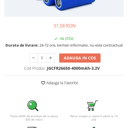
Incarcatoare acumulatori
Panouri fotovoltaice si accesorii
Panouri fotovoltaice
31,58 RON
Sisteme prindere panouri
fotovoltaice
IN STOC
Accesorii
Durata de livrare:
24-72 ore, termen informativ, nu este contractual
Invertoare
ADAUGA IN COS
Invertoare Hibrid
Invertoare On-grid
Cod Produs:
JGCFR26650-4000mAh-3.2V
Invertoare Off-grid
Adauga la Favorite
Controlere solare
MPPT
PWM
Convertoare de tensiune
Peste 4000 de produse de la peste
Retur simplu și rapid în până la 14
Sisteme de stocare energie
300 de mărci
zile
LiFePO4