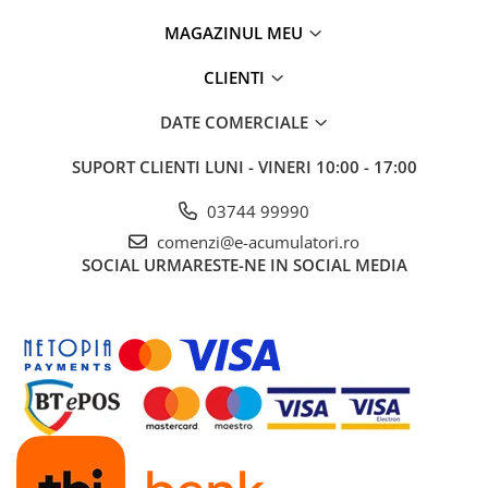
Panouri portabile
MAGAZINUL MEU
Racire/Incalzire
CLIENTI
Statii energie portabile
DATE COMERCIALE
Diverse
Electrice
SUPORT CLIENTI
LUNI - VINERI 10:00 - 17:00
Intrerupatoare si prize
03744 99990
Dulapuri pentru cablare
structurata
comenzi@e-acumulatori.ro
SOCIAL
URMARESTE-NE IN SOCIAL MEDIA
Sigurante
Tablouri electrice
Lumina (Becuri si Lanterne)
Laptop & PC accesorii, baterii,
cabluri USB, prelungitoare USB
Cablu de date si Adaptoare
Solutii solare portabile
Lichidare de stoc