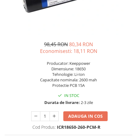
Incarcatoare acumulatori
Panouri fotovoltaice si accesorii
Panouri fotovoltaice
Sisteme prindere panouri
fotovoltaice
98,45 RON
80,34 RON
Accesorii
Economisesti:
18,11
RON
Invertoare
Invertoare Hibrid
Producator: Keeppower
Dimensiune: 18650
Invertoare On-grid
Tehnologie: Li-Ion
Capacitate nominala: 2600 mah
Invertoare Off-grid
Protectie PCB 15A
Controlere solare
IN STOC
MPPT
Durata de livrare:
2-3 zile
PWM
ADAUGA IN COS
Convertoare de tensiune
Sisteme de stocare energie
Cod Produs:
ICR18650-260-PCM-R
LiFePO4