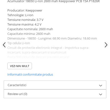
Acumulator 18650 Li-Ion 2600 mah Keeppower PCB 15A P1826R
Acumulatori VRLA AGM/GEL /
Tractiune / LiFePo4
Producator: Keeppower
Baterii si acumulatori gel si VRLA
Tehnologie: Li-Ion
6-12 V
Tensiune nominala: 3.7 V
Tensiune maxima: 4.2 V
Baterii si acumulatori AGM VRLA
Capacitate nominala: 2600 mah
de 6-12 V
Capacitate minima: 2600 mah
Acumulatori Moto, ATV
Dimensiune - 18650 - Lungime: 68.90 mm Diametru: 18.60 mm
Tip celula Li-Ion
GEL
Circuit de protectie electronic integrat - impotriva supra-
AGM
incarcarii, supra-descarcarii si scurtcircuit
Peste 500 cicluri de descarcare-reincarcare!
Li-Ion
SLA AGM (Sealed Lead Acid)
Atentie!
VEZI MAI MULT
Deep Cycle - Tractiune/Semi-
Informatii conformitate produs
Nu incinerati
Tractiune
Nu demontati
Marine & Caravan
Nu scurtcircuitati contactele pozitive si negative
Caracteristici
Nu expuneti la caldura
APC
Review-uri
(0)
Nu descarcati complet
Pachete acumulatori VRLA
Nu folositi forta pentru a instala o baterie li-ion
Folositi numai incarcatoare de acumulatori de calitate
Sisteme de management (BMS)
Incarcati complet acumulatorul inainte de prima utilizare!