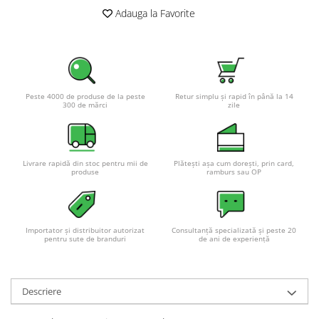
Pachete complete stocare energie
Adauga la Favorite
Sisteme de Stocare Comerciale
Sisteme fotovoltaice complete
Sisteme fotovoltaice de putere
mica (rulota/caravan/case de
Peste 4000 de produse de la peste
Retur simplu și rapid în până la 14
vacanta)
300 de mărci
zile
Sisteme fotovoltaice profesionale
Pachete sisteme fotovoltaice
Statii de incarcare vehicule
Livrare rapidă din stoc pentru mii de
Plătești așa cum dorești, prin card,
electrice
produse
ramburs sau OP
Statii de incarcare
Cabluri de incarcare vehicule
electrice
Importator și distribuitor autorizat
Consultanță specializată și peste 20
pentru sute de branduri
de ani de experiență
Prize de incarcare vehicule
electrice
Accesorii
Descriere
Turbine eoliene pentru casă