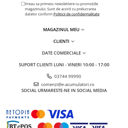
UPS
Vreau sa primesc newslettere cu promoțiile
magazinului. Sunt de acord cu prelucrarea
Acumulatori
datelor conform
Politicii de confidențialitate
Diverse
MAGAZINUL MEU
Invertoare
Sisteme de prindere
CLIENTI
Statii de incarcare EV
DATE COMERCIALE
OUTLET
Pompe de caldura
SUPORT CLIENTI
LUNI - VINERI 10:00 - 17:00
03744 99990
comenzi@e-acumulatori.ro
SOCIAL
URMARESTE-NE IN SOCIAL MEDIA