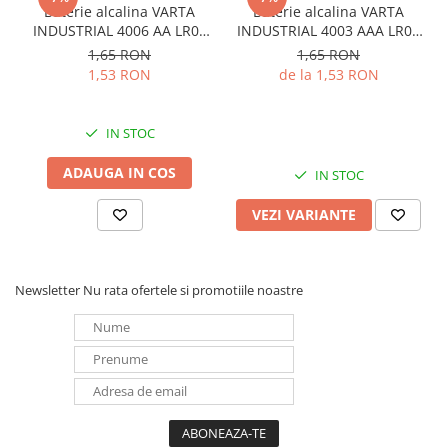
Baterie alcalina VARTA
Baterie alcalina VARTA
Panouri portabile
INDUSTRIAL 4006 AA LR06
INDUSTRIAL 4003 AAA LR03
1.5V bulk
1.5V
Racire/Incalzire
1,65 RON
1,65 RON
1,53 RON
de la 1,53 RON
Statii energie portabile
Diverse
IN STOC
Electrice
Intrerupatoare si prize
ADAUGA IN COS
IN STOC
Dulapuri pentru cablare
VEZI VARIANTE
structurata
Sigurante
Tablouri electrice
Newsletter
Nu rata ofertele si promotiile noastre
Lumina (Becuri si Lanterne)
Laptop & PC accesorii, baterii,
cabluri USB, prelungitoare USB
Cablu de date si Adaptoare
Solutii solare portabile
Lichidare de stoc