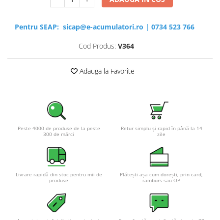
Pentru SEAP:
sicap@e-acumulatori.ro
|
0734 523 766
Cod Produs:
V364
Adauga la Favorite
Peste 4000 de produse de la peste
Retur simplu și rapid în până la 14
300 de mărci
zile
Livrare rapidă din stoc pentru mii de
Plătești așa cum dorești, prin card,
produse
ramburs sau OP