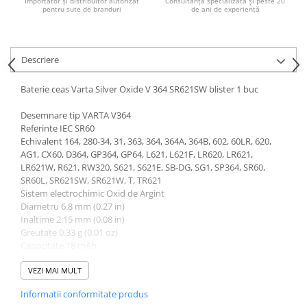
Importator și distribuitor autorizat
Consultanță specializată și peste 20
pentru sute de branduri
de ani de experiență
Descriere
Baterie ceas Varta Silver Oxide V 364 SR621SW blister 1 buc
Desemnare tip VARTA V364
Referinte IEC SR60
Echivalent 164, 280-34, 31, 363, 364, 364A, 364B, 602, 60LR, 620,
AG1, CX60, D364, GP364, GP64, L621, L621F, LR620, LR621,
LR621W, R621, RW320, S621, S621E, SB-DG, SG1, SP364, SR60,
SR60L, SR621SW, SR621W, T, TR621
Sistem electrochimic Oxid de Argint
Diametru 6.8 mm (0.27 in)
Inaltime 2.15 mm (0.08 in)
Greutate 0.33 g (0.01 oz)
Capacitate 18 mAh
Tensiune 1.55 V
VEZI MAI MULT
Informatii conformitate produs