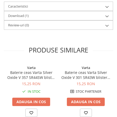
Caracteristici
Download (1)
Review-uri
(0)
PRODUSE SIMILARE
Varta
Varta
Baterie ceas Varta Silver
Baterie ceas Varta Silver
Oxide V 357 SR44SW blister
Oxide V 301 SR43W blister 1
1 buc
buc
15,25 RON
15,25 RON
IN STOC
STOC PARTENER
ADAUGA IN COS
ADAUGA IN COS