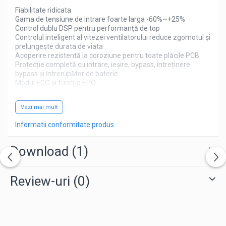
Fiabilitate ridicata
Gama de tensiune de intrare foarte larga -60%~+25%
Control dublu DSP pentru performanță de top
Controlul inteligent al vitezei ventilatorului reduce zgomotul și
prelungește durata de viata
Acoperire rezistentă la coroziune pentru toate plăcile PCB
Protecție completă cu intrare, ieșire, bypass, întreținere
bypass și întrerupător de baterie
Modul ECO și funcția EPO
Eficienta energetica
Vezi mai mult
Eficiență AC/AC de până la 96%, TCO mai mic și mai multă
energie economisita
Informatii conformitate produs
Factor de putere de ieșire de până la 1,0
Tehnologie IGBT cu 3 niveluri pentru o eficiență mai mare și
interferența minimă la rețea
Download (1)
Design flexibil
Intrare și ieșire reglabile
Review-uri
(0)
Acumulatori încorporati in corpul UPS-ului
Picioare cu roti, pentru o mai usoara manipulare
Date tehnice: