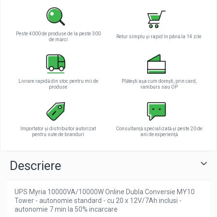
Peste 4000 de produse de la peste 300
Retur simplu și rapid în până la 14 zile
de mărci
Livrare rapidă din stoc pentru mii de
Plătești așa cum dorești, prin card,
produse
ramburs sau OP
Importator și distribuitor autorizat
Consultanță specializată și peste 20 de
pentru sute de branduri
ani de experiență
Descriere
UPS Myria 10000VA/10000W Online Dubla Conversie MY10
Tower - autonomie standard - cu 20 x 12V/7Ah inclusi -
autonomie 7 min la 50% incarcare