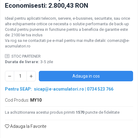
Economisesti:
2.800,43
RON
Ideal pentru aplicatii telecom, servere, e-bussines, securitate, sau orice
alte echipamente critice ce necesita o solutie performanta de back-up
Costul pentru punerea in functiune pentru a beneficia de garantie este
de: 2100 lei tva inclus
Va rog sa ne contactati pe e-mail pentru mai multe detalii: comenzi@e-
acumulatori.ro
STOC PARTENER
Durata de livrare:
3-5 zile
Adauga in cos
Pentru SEAP:
sicap@e-acumulatori.ro
|
0734 523 766
Cod Produs:
MY10
La achizitionarea acestui produs primiti
1570
puncte de fidelitate
Adauga la Favorite