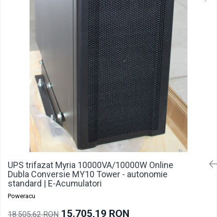
Pachete acumulatori VRLA
Sisteme de management (BMS)
Redresoare, incarcatoare si testere
Redresoare auto, moto, barci si
stationare
UPS trifazat Myria 10000VA/10000W Online
Dubla Conversie MY10 Tower - autonomie
standard | E-Acumulatori
Poweracu
15.705,19 RON
18.505,62 RON