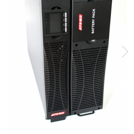
Incarcatoare acumulatori
Panouri fotovoltaice si accesorii
Panouri fotovoltaice
Sisteme prindere panouri
fotovoltaice
Accesorii
Invertoare
Invertoare Hibrid
Invertoare On-grid
Invertoare Off-grid
Controlere solare
MPPT
PWM
Convertoare de tensiune
Sisteme de stocare energie
LiFePO4