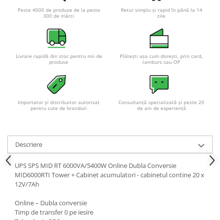
Acumulatori VRLA AGM/GEL /
Peste 4000 de produse de la peste
Retur simplu și rapid în până la 14
Tractiune / LiFePo4
300 de mărci
zile
Baterii si acumulatori gel si VRLA
6-12 V
Baterii si acumulatori AGM VRLA
Livrare rapidă din stoc pentru mii de
Plătești așa cum dorești, prin card,
de 6-12 V
produse
ramburs sau OP
Acumulatori Moto, ATV
GEL
Importator și distribuitor autorizat
Consultanță specializată și peste 20
AGM
pentru sute de branduri
de ani de experiență
Li-Ion
SLA AGM (Sealed Lead Acid)
Deep Cycle - Tractiune/Semi-
Descriere
Tractiune
UPS SPS MID RT 6000VA/5400W Online Dubla Conversie
Marine & Caravan
MID6000RTI Tower + Cabinet acumulatori - cabinetul contine 20 x
APC
12V/7Ah
Pachete acumulatori VRLA
Online – Dubla conversie
Timp de transfer 0 pe iesire
Sisteme de management (BMS)