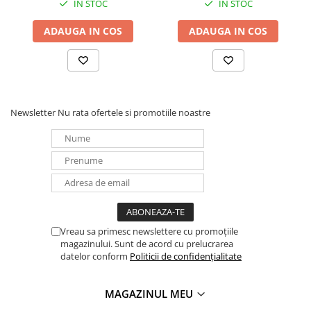
IN STOC
IN STOC
UPS
Acumulatori
ADAUGA IN COS
ADAUGA IN COS
Diverse
Invertoare
Sisteme de prindere
Newsletter
Nu rata ofertele si promotiile noastre
Statii de incarcare EV
OUTLET
Pompe de caldura
Vreau sa primesc newslettere cu promoțiile
magazinului. Sunt de acord cu prelucrarea
datelor conform
Politicii de confidențialitate
MAGAZINUL MEU