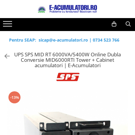
Toate Produsele
Reduceri de vara
Acumulatori, Baterii si Incarcatoare
Cabluri
Uzuale
Pentru SEAP:
sicap@e-acumulatori.ro
|
0734 523 766
Acumulatori
Baterii
Diverse
UPS SPS MID RT 6000VA/5400W Online Dubla
Baterii alcaline
Prelungitoare
Conversie MID6000RTI Tower + Cabinet
Baterii litiu
Panouri fotovoltaice
acumulatori | E-Acumulatori
Zinc-Carbon
Sisteme de prindere
Baterii rotunde argint
Invertoare
Baterii auditive
Statii de incarcare EV
Accesorii baterii
UPS
-13%
Baterii Industriale
Acumulatori
Ni-MH
Li-Ion