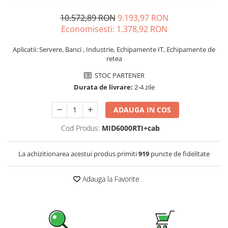
Pachete complete stocare energie
10.572,89 RON
9.193,97 RON
Sisteme de Stocare Comerciale
Economisesti:
1.378,92
RON
Sisteme fotovoltaice complete
Aplicatii: Servere, Banci , Industrie, Echipamente IT, Echipamente de
Sisteme fotovoltaice de putere
retea
mica (rulota/caravan/case de
vacanta)
STOC PARTENER
Sisteme fotovoltaice profesionale
Durata de livrare:
2-4 zile
Pachete sisteme fotovoltaice
ADAUGA IN COS
Statii de incarcare vehicule
electrice
Cod Produs:
MID6000RTI+cab
Statii de incarcare
Cabluri de incarcare vehicule
La achizitionarea acestui produs primiti
919
puncte de fidelitate
electrice
Prize de incarcare vehicule
Adauga la Favorite
electrice
Accesorii
Turbine eoliene pentru casă