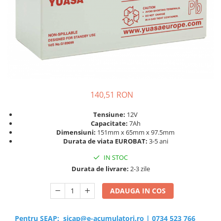
Sisteme de management (BMS)
Redresoare, incarcatoare si testere
Redresoare auto, moto, barci si
stationare
140,51 RON
Tensiune:
12V
Capacitate:
7Ah
Dimensiuni:
151mm x 65mm x 97.5mm
Durata de viata EUROBAT:
3-5 ani
IN STOC
Durata de livrare:
2-3 zile
ADAUGA IN COS
Pentru SEAP:
sicap@e-acumulatori.ro
|
0734 523 766