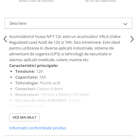
pentru sute de branduri
de ani de experiență
Descriere
Acumulatorul Yuasa NP7-12L este un acumulator VRLA (Valve
Regulated Lead Acid) de 12V si 7Ah, fara intretinere. Este ideal
pentru utilizarea in diverse aplicatii industriale, sisteme de
alimentare de urgenta (UPS) si tehnologii de securitate si
alarma, aplicatii medicale, solare, marine etc.
Caracteristici principale:
Tensiune:
12V
Capacitate:
7Ah
Tehnologie:
Plumb-acid
Conectori:
Faston 6.3mm
Dimensiuni:
151mm x 65mm x 97.5mm
Durata de viata EUROBAT:
3-5 ani
Greutate:
2.2kg
Constructie:
Electrolit fixat in vata de fibra de sticla
VEZI MAI MULT
Durata lunga de viata:
Grile de plumb-calciu pentru o
durata de viata superioara
Informatii conformitate produs
Autodescarcare redusa:
Design cu supapa reglata pentru o
autodescarcare minima