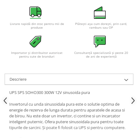
Acumulatori VRLA AGM/GEL /
Tractiune / LiFePo4
Baterii si acumulatori gel si VRLA
6-12 V
Livrare rapidă din stoc pentru mii de
Plătești așa cum dorești, prin card,
produse
ramburs sau OP
Baterii si acumulatori AGM VRLA
de 6-12 V
Acumulatori Moto, ATV
Importator și distribuitor autorizat
Consultanță specializată și peste 20
pentru sute de branduri
de ani de experiență
GEL
AGM
Li-Ion
Descriere
SLA AGM (Sealed Lead Acid)
Deep Cycle - Tractiune/Semi-
UPS SPS SOHO300 300W 12V sinusoida pura
Tractiune
Invertorul cu unda sinusoidala pura este o solutie optima de
Marine & Caravan
energie de rezerva de lunga durata pentru aparatele de acasa si
APC
de birou. Nu este doar un invertor, ci contine si un incarcator
inteligent puternic. Ofera putere sinusoidala pura pentru toate
Pachete acumulatori VRLA
tipurile de sarcini. Și poate fi folosit ca UPS si pentru computere.
Sisteme de management (BMS)