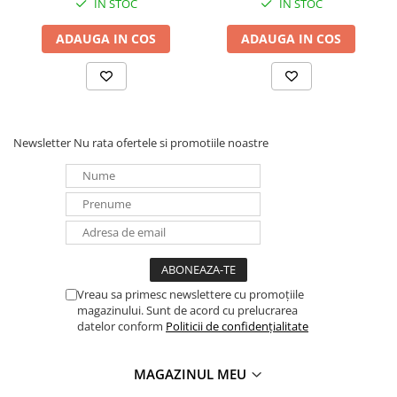
IN STOC
IN STOC
UPS
ADAUGA IN COS
ADAUGA IN COS
Acumulatori
Diverse
Invertoare
Sisteme de prindere
Newsletter
Nu rata ofertele si promotiile noastre
Statii de incarcare EV
OUTLET
Pompe de caldura
Vreau sa primesc newslettere cu promoțiile
magazinului. Sunt de acord cu prelucrarea
datelor conform
Politicii de confidențialitate
MAGAZINUL MEU