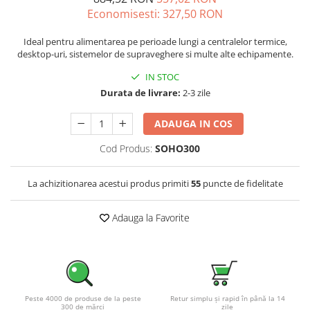
Economisesti:
327,50
RON
Pachete complete stocare energie
Sisteme de Stocare Comerciale
Ideal pentru alimentarea pe perioade lungi a centralelor termice,
desktop-uri, sistemelor de supraveghere si multe alte echipamente.
Sisteme fotovoltaice complete
Sisteme fotovoltaice de putere
IN STOC
mica (rulota/caravan/case de
Durata de livrare:
2-3 zile
vacanta)
Sisteme fotovoltaice profesionale
ADAUGA IN COS
Pachete sisteme fotovoltaice
Cod Produs:
SOHO300
Statii de incarcare vehicule
electrice
La achizitionarea acestui produs primiti
55
puncte de fidelitate
Statii de incarcare
Cabluri de incarcare vehicule
Adauga la Favorite
electrice
Prize de incarcare vehicule
electrice
Accesorii
Turbine eoliene pentru casă
Peste 4000 de produse de la peste
Retur simplu și rapid în până la 14
300 de mărci
zile