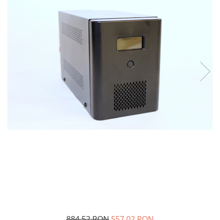
Incarcatoare acumulatori
Panouri fotovoltaice si accesorii
Panouri fotovoltaice
Sisteme prindere panouri
fotovoltaice
Accesorii
Invertoare
Invertoare Hibrid
Invertoare On-grid
Invertoare Off-grid
Controlere solare
MPPT
PWM
Convertoare de tensiune
Sisteme de stocare energie
LiFePO4
884,52 RON
557,02 RON