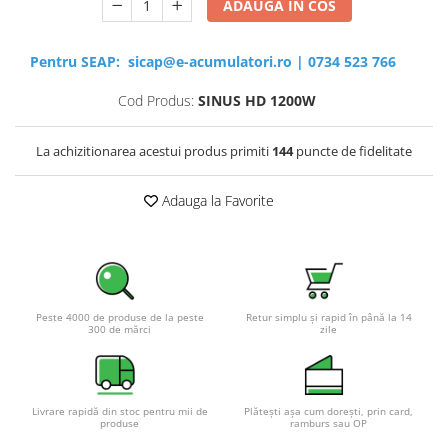
ADAUGA IN COS
Pentru SEAP:
sicap@e-acumulatori.ro
|
0734 523 766
Cod Produs:
SINUS HD 1200W
La achizitionarea acestui produs primiti
144
puncte de fidelitate
Adauga la Favorite
Peste 4000 de produse de la peste
Retur simplu și rapid în până la 14
300 de mărci
zile
Livrare rapidă din stoc pentru mii de
Plătești așa cum dorești, prin card,
produse
ramburs sau OP