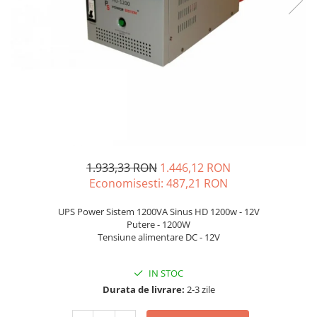
Sisteme de management (BMS)
Redresoare, incarcatoare si testere
Redresoare auto, moto, barci si
stationare
1.933,33 RON
1.446,12 RON
Economisesti:
487,21
RON
UPS Power Sistem 1200VA Sinus HD 1200w - 12V
Putere - 1200W
Tensiune alimentare DC - 12V
IN STOC
Durata de livrare:
2-3 zile