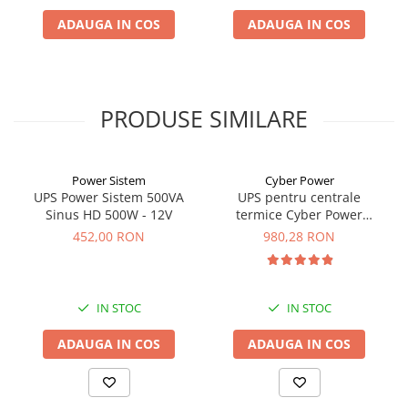
să poată furniza o putere mai mare cu 30% decât puterea
ADAUGA IN COS
ADAUGA IN COS
nominală a centralei (înscrisă în cartea tehnică a acesteia). Dacă
aveţi o centrală termică pe peleţi sau lemne, trebuie să alegeţi o
sursă UPS care să funcţioneze în regim de back-up mai mult de 2
ore (pentru a preveni supraîncălzirea focarului ca urmare a
nefuncţionării pompei de circulaţie).
PRODUSE SIMILARE
Power Sistem
Cyber Power
UPS Power Sistem 500VA
UPS pentru centrale
Sinus HD 500W - 12V
termice Cyber Power
CPS600E 600VA 420W
452,00 RON
980,28 RON
IN STOC
IN STOC
ADAUGA IN COS
ADAUGA IN COS