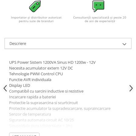
Importator și distribuitor autorizat
Consultanță specializată și peste 20
pentru sute de branduri
de ani de experiență
Descriere
UPS Power Sistem 1200VA Sinus HD 1200w - 12V
Necesita acumulator extern 12V DC
Tehnologie PWM Control CPU
Functie AVR individuala
Display LED
Compatibil cu sarcini inductive si rezistive
Incarcare rapida a bateriei
Protectie la suprasarcina si scurtcircuit
Protectie acumulator la supradescarcare, supraincarcare
Senzor de temperatura
Siguranta automata circuit AC 10/25
Sinusoidala pura (distorsiune < 3%)
Zgomot ≤55 dBA (racire activa – ventilator)