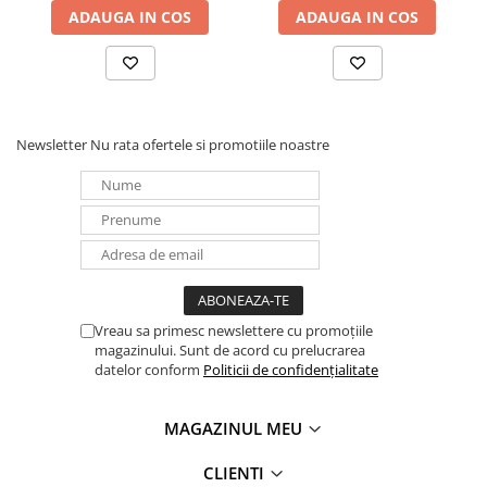
UPS
ADAUGA IN COS
ADAUGA IN COS
Acumulatori
Diverse
Invertoare
Newsletter
Nu rata ofertele si promotiile noastre
Sisteme de prindere
Statii de incarcare EV
OUTLET
Pompe de caldura
Vreau sa primesc newslettere cu promoțiile
magazinului. Sunt de acord cu prelucrarea
datelor conform
Politicii de confidențialitate
MAGAZINUL MEU
CLIENTI