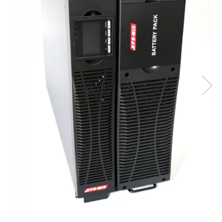
Incarcatoare acumulatori
Panouri fotovoltaice si accesorii
Panouri fotovoltaice
Sisteme prindere panouri
fotovoltaice
Accesorii
Invertoare
Invertoare Hibrid
Invertoare On-grid
Invertoare Off-grid
Controlere solare
MPPT
PWM
Convertoare de tensiune
Sisteme de stocare energie
LiFePO4