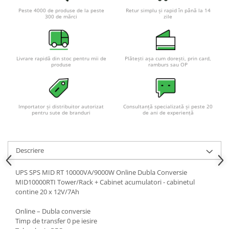
Acumulatori VRLA AGM/GEL /
Peste 4000 de produse de la peste
Retur simplu și rapid în până la 14
Tractiune / LiFePo4
300 de mărci
zile
Baterii si acumulatori gel si VRLA
6-12 V
Baterii si acumulatori AGM VRLA
Livrare rapidă din stoc pentru mii de
Plătești așa cum dorești, prin card,
de 6-12 V
produse
ramburs sau OP
Acumulatori Moto, ATV
GEL
Importator și distribuitor autorizat
Consultanță specializată și peste 20
AGM
pentru sute de branduri
de ani de experiență
Li-Ion
SLA AGM (Sealed Lead Acid)
Deep Cycle - Tractiune/Semi-
Descriere
Tractiune
UPS SPS MID RT 10000VA/9000W Online Dubla Conversie
Marine & Caravan
MID10000RTI Tower/Rack + Cabinet acumulatori - cabinetul
APC
contine 20 x 12V/7Ah
Pachete acumulatori VRLA
Online – Dubla conversie
Timp de transfer 0 pe iesire
Sisteme de management (BMS)