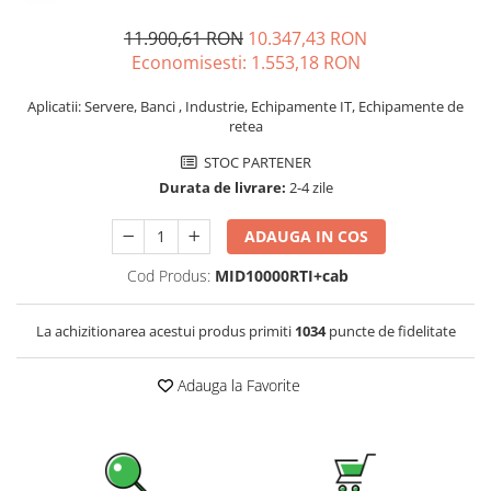
Pachete complete stocare energie
11.900,61 RON
10.347,43 RON
Sisteme de Stocare Comerciale
Economisesti:
1.553,18
RON
Sisteme fotovoltaice complete
Aplicatii: Servere, Banci , Industrie, Echipamente IT, Echipamente de
Sisteme fotovoltaice de putere
retea
mica (rulota/caravan/case de
vacanta)
STOC PARTENER
Sisteme fotovoltaice profesionale
Durata de livrare:
2-4 zile
Pachete sisteme fotovoltaice
ADAUGA IN COS
Statii de incarcare vehicule
electrice
Cod Produs:
MID10000RTI+cab
Statii de incarcare
Cabluri de incarcare vehicule
La achizitionarea acestui produs primiti
1034
puncte de fidelitate
electrice
Prize de incarcare vehicule
Adauga la Favorite
electrice
Accesorii
Turbine eoliene pentru casă