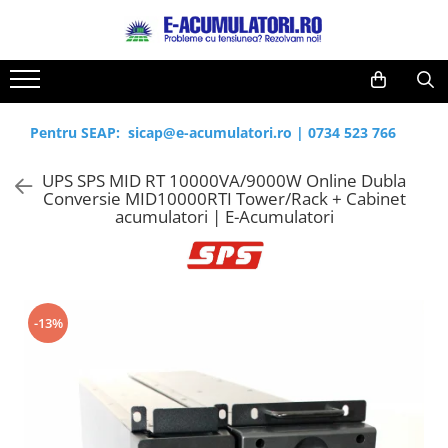
Toate Produsele
Reduceri de vara
Acumulatori, Baterii si Incarcatoare
Cabluri
Uzuale
Pentru SEAP:
sicap@e-acumulatori.ro
|
0734 523 766
Acumulatori
Baterii
Diverse
UPS SPS MID RT 10000VA/9000W Online Dubla
Baterii alcaline
Prelungitoare
Conversie MID10000RTI Tower/Rack + Cabinet
Baterii litiu
Panouri fotovoltaice
acumulatori | E-Acumulatori
Zinc-Carbon
Sisteme de prindere
Baterii rotunde argint
Invertoare
Baterii auditive
Statii de incarcare EV
Accesorii baterii
UPS
-13%
Baterii Industriale
Acumulatori
Ni-MH
Li-Ion