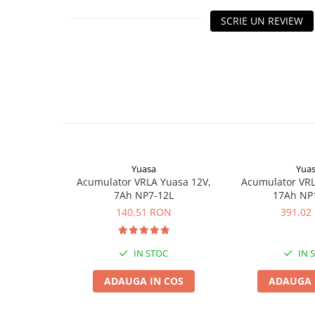
Pachete complete stocare energie
SCRIE UN REVIEW
Sisteme de Stocare Comerciale
Sisteme fotovoltaice complete
Sisteme fotovoltaice de putere
mica (rulota/caravan/case de
vacanta)
Sisteme fotovoltaice profesionale
Pachete sisteme fotovoltaice
Statii de incarcare vehicule
electrice
Yuasa
Yua
Acumulator VRLA Yuasa 12V,
Acumulator VRL
Statii de incarcare
7Ah NP7-12L
17Ah NP
Cabluri de incarcare vehicule
140,51 RON
391,02
electrice
Prize de incarcare vehicule
IN STOC
IN 
electrice
Accesorii
ADAUGA IN COS
ADAUGA 
Turbine eoliene pentru casă