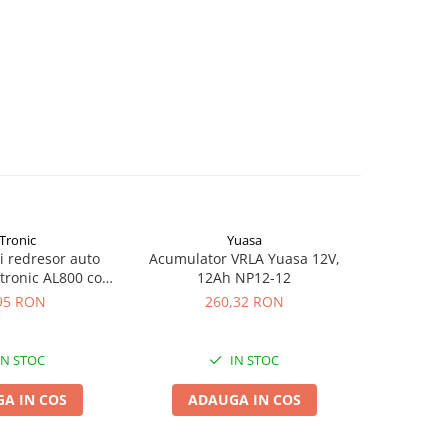
Tronic
Yuasa
si redresor auto
Acumulator VRLA Yuasa 12V,
Acumulat
tronic AL800 cod
12Ah NP12-12
2.
43218
95 RON
260,32 RON
1
IN STOC
IN STOC
A IN COS
ADAUGA IN COS
ADA