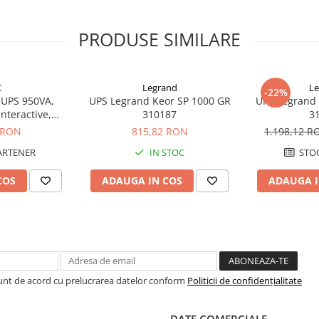
PRODUSE SIMILARE
C
Legrand
Le
-22%
-UPS 950VA,
UPS Legrand Keor SP 1000 GR
UPS Legrand 
nteractive,
310187
3
U-GR
 RON
815,82 RON
1.198,12 
ARTENER
IN STOC
STOC
COS
ADAUGA IN COS
ADAUGA I
Sunt de acord cu prelucrarea datelor conform
Politicii de confidențialitate