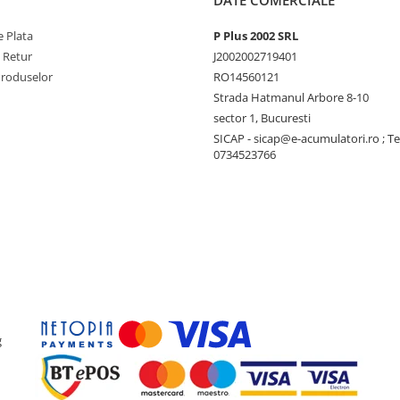
DATE COMERCIALE
 Plata
P Plus 2002 SRL
e Retur
J2002002719401
Produselor
RO14560121
Strada Hatmanul Arbore 8-10
sector 1, Bucuresti
SICAP - sicap@e-acumulatori.ro ; Te
0734523766
g