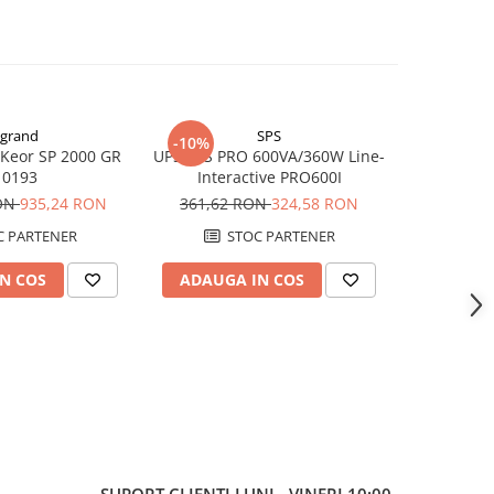
grand
SPS
-10%
-9%
Keor SP 2000 GR
UPS SPS PRO 600VA/360W Line-
UPS SPS M
10193
Interactive PRO600I
Online
MID300
RON
935,24 RON
361,62 RON
324,58 RON
3.915,6
 PARTENER
STOC PARTENER
S
N COS
ADAUGA IN COS
ADAUG