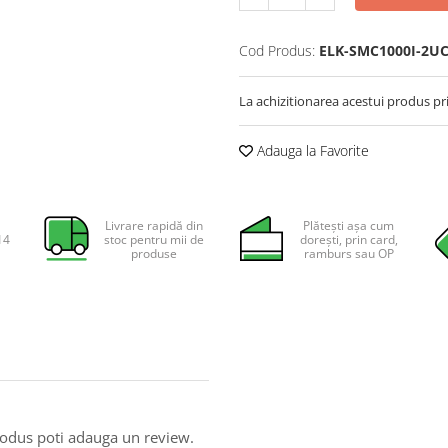
Cod Produs:
ELK-SMC1000I-2U
La achizitionarea acestui produs pr
Adauga la Favorite
Livrare rapidă din
Plătești așa cum
14
stoc pentru mii de
dorești, prin card,
produse
ramburs sau OP
produs poti adauga un review.