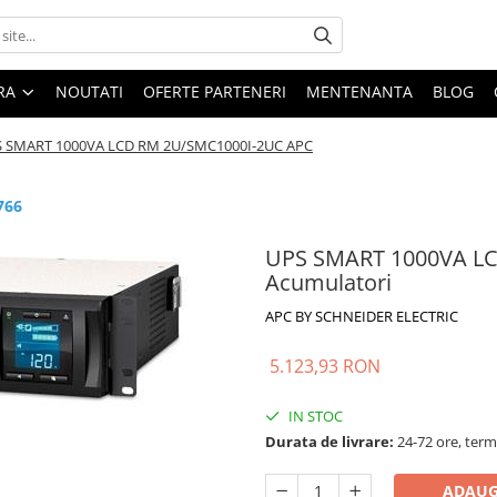
ARA
NOUTATI
OFERTE PARTENERI
MENTENANTA
BLOG
 SMART 1000VA LCD RM 2U/SMC1000I-2UC APC
766
UPS SMART 1000VA LC
Acumulatori
APC BY SCHNEIDER ELECTRIC
5.123,93 RON
IN STOC
Durata de livrare:
24-72 ore, term
ADAUG