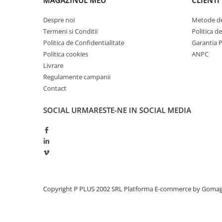
MAGAZINUL MEU
CLIENTI
Redresoare, incarcatoare si testere
Despre noi
Metode de
Redresoare auto, moto, barci si
Termeni si Conditii
Politica d
stationare
Politica de Confidentialitate
Garantia 
Surse UPS
Politica cookies
ANPC
UPS pentru centrale termice si
Livrare
sisteme de urgenta - acumulator
Regulamente campanii
extern
UPS Calculatoare si Servere
Contact
UPS Trifazat
SOCIAL
URMARESTE-NE IN SOCIAL MEDIA
Stabilizatoare Tensiune
PDUs unitati de distributie a
energiei electrice
Cabinete baterii
Acumulatori UPS
Copyright P PLUS 2002 SRL
Platforma E-commerce by Goma
Drumetii / Camping
Accesorii
Frigidere portabile