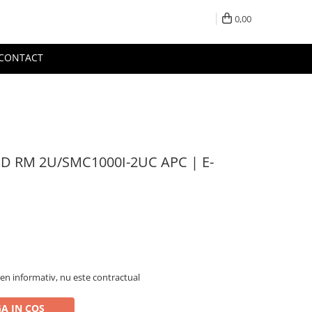
0,00
CONTACT
D RM 2U/SMC1000I-2UC APC | E-
en informativ, nu este contractual
A IN COS