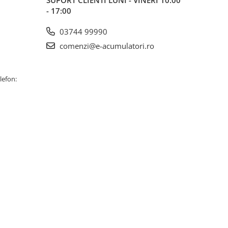
SUPORT CLIENTI
LUNI - VINERI 10:00
- 17:00
03744 99990
comenzi@e-acumulatori.ro
lefon: