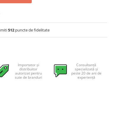
C
imiti
512
puncte de fidelitate
Importator și
Consultanță
distribuitor
specializată și
autorizat pentru
peste 20 de ani de
sute de branduri
experiență