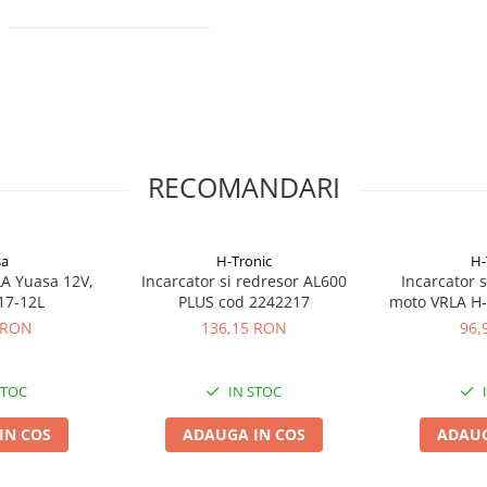
RECOMANDARI
sa
H-Tronic
H-
A Yuasa 12V,
Incarcator si redresor AL600
Incarcator 
17-12L
PLUS cod 2242217
moto VRLA H-
22
 RON
136,15 RON
96,
STOC
IN STOC
IN COS
ADAUGA IN COS
ADAUG