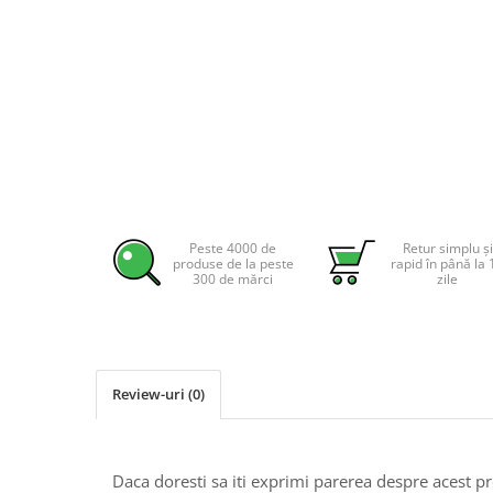
Incarcatoare acumulatori
Panouri fotovoltaice si accesorii
Panouri fotovoltaice
Sisteme prindere panouri
fotovoltaice
Accesorii
Invertoare
Invertoare Hibrid
Peste 4000 de
Retur simplu și
Invertoare On-grid
produse de la peste
rapid în până la 
300 de mărci
zile
Invertoare Off-grid
Controlere solare
MPPT
PWM
Review-uri
(0)
Convertoare de tensiune
Sisteme de stocare energie
LiFePO4
Daca doresti sa iti exprimi parerea despre acest 