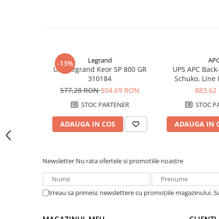
Acumulatori VRLA AGM/GEL /
Tractiune / LiFePo4
Baterii si acumulatori gel si VRLA
6-12 V
Baterii si acumulatori AGM VRLA
Legrand
AP
de 6-12 V
-13%
UPS Legrand Keor SP 800 GR
UPS APC Back
Acumulatori Moto, ATV
310184
Schuko, Line I
BX950
577,28 RON
504,69 RON
883,62
GEL
AGM
STOC PARTENER
STOC P
Li-Ion
ADAUGA IN COS
ADAUGA IN 
SLA AGM (Sealed Lead Acid)
Deep Cycle - Tractiune/Semi-
Tractiune
Newsletter
Nu rata ofertele si promotiile noastre
Marine & Caravan
APC
Vreau sa primesc newslettere cu promoțiile magazinului. 
Pachete acumulatori VRLA
Sisteme de management (BMS)