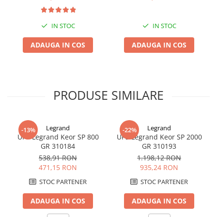
Dimensiuni: 390 x 146 x 205 mm
Greutate: 11.1 kg
IN STOC
IN STOC
ADAUGA IN COS
ADAUGA IN COS
PRODUSE SIMILARE
Legrand
Legrand
-13%
-22%
UPS Legrand Keor SP 800
UPS Legrand Keor SP 2000
GR 310184
GR 310193
538,91 RON
1.198,12 RON
471,15 RON
935,24 RON
STOC PARTENER
STOC PARTENER
ADAUGA IN COS
ADAUGA IN COS