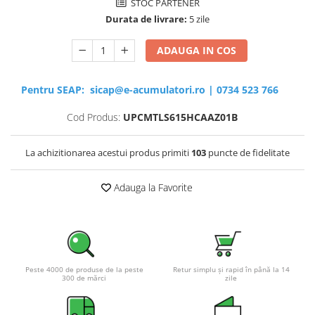
STOC PARTENER
Durata de livrare:
5 zile
ADAUGA IN COS
Pentru SEAP:
sicap@e-acumulatori.ro
|
0734 523 766
Cod Produs:
UPCMTLS615HCAAZ01B
La achizitionarea acestui produs primiti
103
puncte de fidelitate
Adauga la Favorite
Peste 4000 de produse de la peste
Retur simplu și rapid în până la 14
300 de mărci
zile