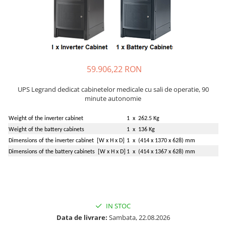
Incarcatoare acumulatori
Panouri fotovoltaice si accesorii
Panouri fotovoltaice
Sisteme prindere panouri
fotovoltaice
59.906,22 RON
Accesorii
Invertoare
UPS Legrand dedicat cabinetelor medicale cu sali de operatie, 90
minute autonomie
Invertoare Hibrid
Invertoare On-grid
Weight of the inverter cabinet
1 x 262.5 Kg
Weight of the battery cabinets
1 x 136 Kg
Invertoare Off-grid
Dimensions of the inverter cabinet [W x H x D]
1 x (414 x 1370 x 628) mm
Controlere solare
Dimensions of the battery cabinets [W x H x D]
1 x (414 x 1367 x 628) mm
MPPT
PWM
Convertoare de tensiune
IN STOC
Sisteme de stocare energie
Data de livrare:
Sambata, 22.08.2026
LiFePO4