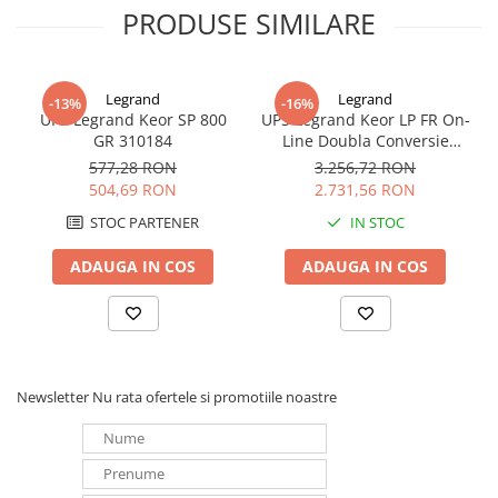
PRODUSE SIMILARE
Panouri portabile
Racire/Incalzire
Statii energie portabile
Legrand
Legrand
-13%
-16%
UPS Legrand Keor SP 800
UPS Legrand Keor LP FR On-
Diverse
GR 310184
Line Doubla Conversie
Electrice
2000VA 1800W 310157
577,28 RON
3.256,72 RON
504,69 RON
2.731,56 RON
Intrerupatoare si prize
Dulapuri pentru cablare
STOC PARTENER
IN STOC
structurata
ADAUGA IN COS
ADAUGA IN COS
Sigurante
Tablouri electrice
Lumina (Becuri si Lanterne)
Laptop & PC accesorii, baterii,
cabluri USB, prelungitoare USB
Newsletter
Nu rata ofertele si promotiile noastre
Cablu de date si Adaptoare
Solutii solare portabile
Lichidare de stoc