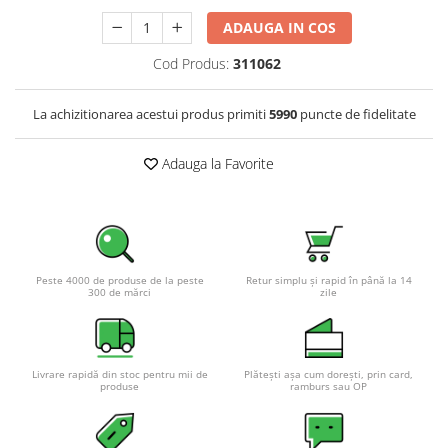
Pachete complete stocare energie
ADAUGA IN COS
Sisteme de Stocare Comerciale
Cod Produs:
311062
Sisteme fotovoltaice complete
Sisteme fotovoltaice de putere
La achizitionarea acestui produs primiti
5990
puncte de fidelitate
mica (rulota/caravan/case de
vacanta)
Sisteme fotovoltaice profesionale
Adauga la Favorite
Pachete sisteme fotovoltaice
Statii de incarcare vehicule
electrice
Statii de incarcare
Peste 4000 de produse de la peste
Retur simplu și rapid în până la 14
300 de mărci
zile
Cabluri de incarcare vehicule
electrice
Prize de incarcare vehicule
electrice
Livrare rapidă din stoc pentru mii de
Plătești așa cum dorești, prin card,
produse
ramburs sau OP
Accesorii
Turbine eoliene pentru casă