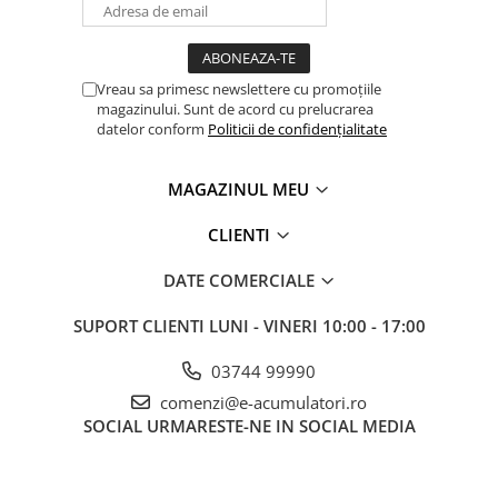
UPS
Acumulatori
Diverse
Vreau sa primesc newslettere cu promoțiile
magazinului. Sunt de acord cu prelucrarea
Invertoare
datelor conform
Politicii de confidențialitate
Sisteme de prindere
Statii de incarcare EV
MAGAZINUL MEU
OUTLET
CLIENTI
Pompe de caldura
DATE COMERCIALE
SUPORT CLIENTI
LUNI - VINERI 10:00 - 17:00
03744 99990
comenzi@e-acumulatori.ro
SOCIAL
URMARESTE-NE IN SOCIAL MEDIA