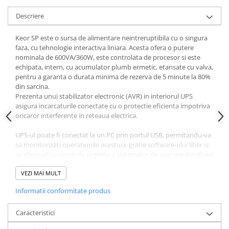
Descriere
Keor SP este o sursa de alimentare neintreruptibila cu o singura
faza, cu tehnologie interactiva liniara. Acesta ofera o putere
nominala de 600VA/360W, este controlata de procesor si este
echipata, intern, cu acumulator plumb ermetic, etansate cu valva,
pentru a garanta o durata minima de rezerva de 5 minute la 80%
din sarcina.
Prezenta unui stabilizator electronic (AVR) in interiorul UPS
asigura incarcaturile conectate cu o protectie eficienta impotriva
oricaror interferente in reteaua electrica.
UPS-ul poate fi conectat la un PC prin portul USB, permitandu-va
sa monitorizati operatiunile acestuia, gratie software-ului liber si
sa efectuati o oprire de urgenta a sistemelor de operare Windows
si Linux.
Keor SP este gestionat de un microprocesor si este capabil sa
VEZI MAI MULT
afiseze urmatoarele alarme si moduri de functionare prin
Informatii conformitate produs
intermediul barei inteligente LED:
• operatie normala
• functionarea alimentata de baterii
Caracteristici
• supraincarcarea