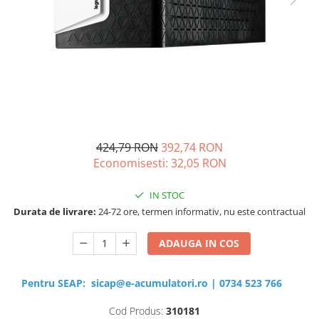
Sisteme de management (BMS)
Redresoare, incarcatoare si testere
Redresoare auto, moto, barci si
stationare
424,79 RON
392,74 RON
Economisesti:
32,05
RON
IN STOC
Durata de livrare:
24-72 ore, termen informativ, nu este contractual
ADAUGA IN COS
Pentru SEAP:
sicap@e-acumulatori.ro
|
0734 523 766
Cod Produs:
310181