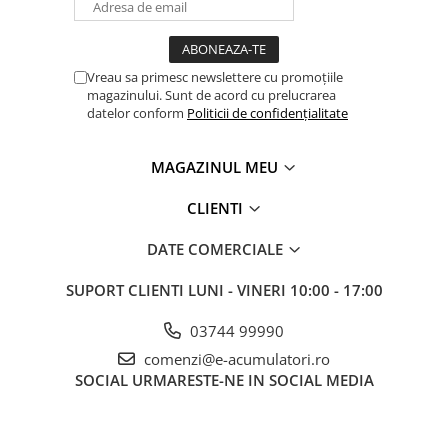
Umiditatea relativa (%) <95 (fara condensare)
Nivelul zgomotului (dB) ≤ 40
Vreau sa primesc newslettere cu promoțiile
magazinului. Sunt de acord cu prelucrarea
datelor conform
Politicii de confidențialitate
MAGAZINUL MEU
CLIENTI
DATE COMERCIALE
SUPORT CLIENTI
LUNI - VINERI 10:00 - 17:00
03744 99990
comenzi@e-acumulatori.ro
SOCIAL
URMARESTE-NE IN SOCIAL MEDIA