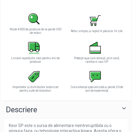
Pachete complete stocare energie
Sisteme de Stocare Comerciale
Sisteme fotovoltaice complete
Peste 4000 de produse de la peste 300
Sisteme fotovoltaice de putere
Retur simplu și rapid în până la 14 zile
de mărci
mica (rulota/caravan/case de
vacanta)
Sisteme fotovoltaice profesionale
Pachete sisteme fotovoltaice
Livrare rapidă din stoc pentru mii de
Plătești așa cum dorești, prin card,
produse
ramburs sau OP
Statii de incarcare vehicule electrice
Statii de incarcare
Cabluri de incarcare vehicule
electrice
Importator și distribuitor autorizat
Consultanță specializată și peste 20 de
pentru sute de branduri
ani de experiență
Prize de incarcare vehicule
electrice
Descriere
Accesorii
Turbine eoliene pentru casă
Keor SP este o sursa de alimentare neintreruptibila cu o
Acumulatori VRLA AGM/GEL /
singura faza, cu tehnologie interactiva liniara. Acesta ofera o