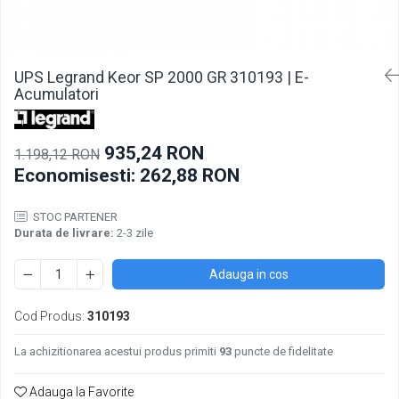
Incarcatoare acumulatori
Panouri fotovoltaice si accesorii
Panouri fotovoltaice
UPS Legrand Keor SP 2000 GR 310193 | E-
Sisteme prindere panouri
Acumulatori
fotovoltaice
Accesorii
935,24 RON
1.198,12 RON
Invertoare
Economisesti:
262,88
RON
Invertoare Hibrid
Invertoare On-grid
STOC PARTENER
Durata de livrare:
2-3 zile
Invertoare Off-grid
Controlere solare
Adauga in cos
MPPT
PWM
Cod Produs:
310193
Convertoare de tensiune
La achizitionarea acestui produs primiti
93
puncte de fidelitate
Sisteme de stocare energie
LiFePO4
Adauga la Favorite