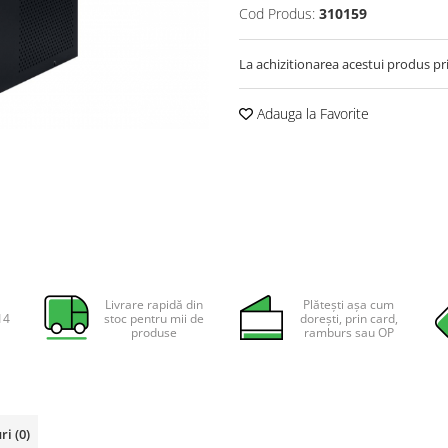
Cod Produs:
310159
La achizitionarea acestui produs pr
Adauga la Favorite
Livrare rapidă din
Plătești așa cum
14
stoc pentru mii de
dorești, prin card,
produse
ramburs sau OP
uri
(0)