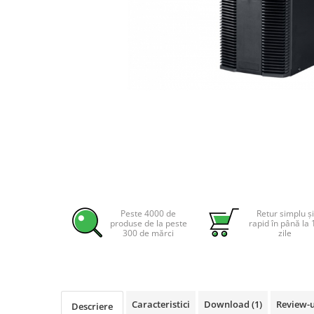
Incarcatoare acumulatori
Panouri fotovoltaice si accesorii
Panouri fotovoltaice
Sisteme prindere panouri
fotovoltaice
Accesorii
Invertoare
Invertoare Hibrid
Invertoare On-grid
Distribuie
Invertoare Off-grid
pe
Controlere solare
Facebook
Peste 4000 de
Retur simplu și
produse de la peste
rapid în până la 
MPPT
300 de mărci
zile
PWM
Convertoare de tensiune
Sisteme de stocare energie
Caracteristici
Download (1)
Review-
LiFePO4
Descriere