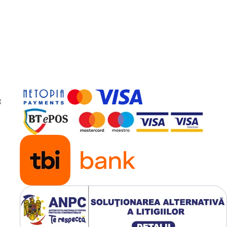
ta de intrare; ± 1%, atunci cand
g
x444 mm Cabinetul baterie
ensare
p de back-up de 10 minute la