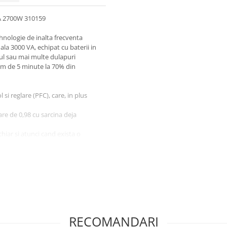
A 2700W 310159
nologie de inalta frecventa
a 3000 VA, echipat cu baterii in
ul sau mai multe dulapuri
m de 5 minute la 70% din
si reglare (PFC), care, in plus
are de 0,98 cu sarcina deja
chiar si atunci cand exista o
 intrare THDIin <10%, fara adaos
itate cu urmatoarele:
r care:
a intrerupe alimentarea cu
RECOMANDARI
e, tensiune continua in afara de