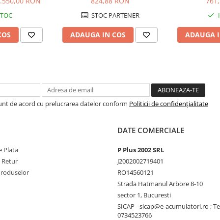
.550,00 RON
824,88 RON
761
STOC
STOC PARTENER
COS
ADAUGA IN COS
ADAUGA I
Sunt de acord cu prelucrarea datelor conform
Politicii de confidențialitate
 ÷ 260V la 80% sarcina 160 ÷
DATE COMERCIALE
 Plata
P Plus 2002 SRL
e Retur
J2002002719401
Produselor
RO14560121
Strada Hatmanul Arbore 8-10
sector 1, Bucuresti
a nominala liniară: <1%
SICAP - sicap@e-acumulatori.ro ; Te
ar evaluat sarcina, PF = 0,7: <4%
0734523766