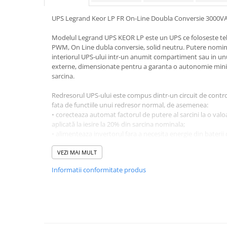
Pachete complete stocare energie
UPS Legrand Keor LP FR On-Line Doubla Conversie 3000V
Sisteme de Stocare Comerciale
Modelul Legrand UPS KEOR LP este un UPS ce foloseste teh
Sisteme fotovoltaice complete
PWM, On Line dubla conversie, solid neutru. Putere nominal
Sisteme fotovoltaice de putere
interiorul UPS-ului intr-un anumit compartiment sau in un
mica (rulota/caravan/case de
externe, dimensionate pentru a garanta o autonomie mini
vacanta)
sarcina.
Sisteme fotovoltaice profesionale
Pachete sisteme fotovoltaice
Redresorul UPS-ului este compus dintr-un circuit de control 
fata de functiile unui redresor normal, de asemenea:
Statii de incarcare vehicule
• corecteaza automat factorul de putere al sarcini la o valo
electrice
aplicată la iesire la 20% din sarcina nominala;
• alimenteaza invertorul fara a necesita energie din baterii 
Statii de incarcare
tensiune foarte mica in retea
Cabluri de incarcare vehicule
• garanteaza o distorsiune armonica totala a curentului de
VEZI MAI MULT
electrice
de filtre sau piese suplimentare.
Informatii conformitate produs
Prize de incarcare vehicule
Circuitul de by-pass este proiectat si construit in conform
electrice
- Dispozitiv de comutare electromecanic
- Logica de comanda si control gestionata de microproceso
Accesorii
• transfera automat sarcina direct la reteaua primara fara 
Turbine eoliene pentru casă
energie electrica, in condiții de suprasarcina, supraincalzir