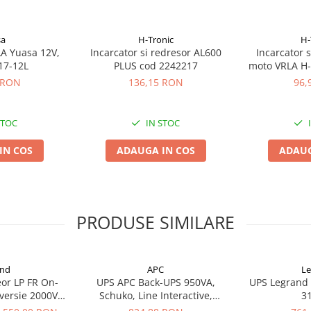
 la invertor, fara a intrerupe
 normale de sarcina sunt
sa
H-Tronic
H-
A Yuasa 12V,
Incarcator si redresor AL600
Incarcator 
by-pass-ul trebuie dezactivat.
17-12L
PLUS cod 2242217
moto VRLA H-
22
 RON
136,15 RON
96,
cator), daca este instalat
esati toate datele de
ntrolati inchiderea sistemele de
STOC
IN STOC
chidere multiserver ierarhic si
 intr-o retea eterogena
IN COS
ADAUGA IN COS
ADAUG
 sa afiseze alarme si modurile
urmează:
PRODUSE SIMILARE
and
APC
Le
or LP FR On-
UPS APC Back-UPS 950VA,
UPS Legrand 
3, 93/68, 89/336, 92/31, 93/68 si
versie 2000VA
Schuko, Line Interactive,
3
 standarde: • EN 62040-1 • EN
10157
BX950U-GR