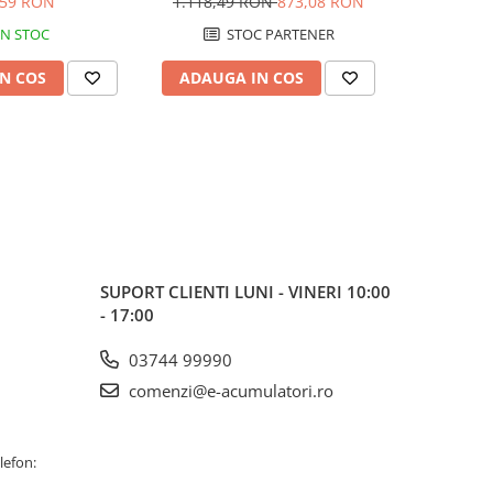
,59 RON
1.118,49 RON
873,08 RON
337,58
IN STOC
STOC PARTENER
S
N COS
ADAUGA IN COS
ADAUG
SUPORT CLIENTI
LUNI - VINERI 10:00
- 17:00
03744 99990
comenzi@e-acumulatori.ro
lefon: