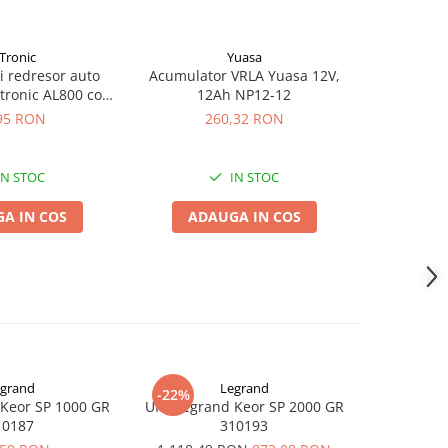
Tronic
Yuasa
si redresor auto
Acumulator VRLA Yuasa 12V,
Acumulat
tronic AL800 cod
12Ah NP12-12
2.
43218
95 RON
260,32 RON
1
IN STOC
IN STOC
A IN COS
ADAUGA IN COS
ADA
grand
Legrand
-22%
-10%
Keor SP 1000 GR
UPS Legrand Keor SP 2000 GR
UPS SPS PR
10187
310193
Inter