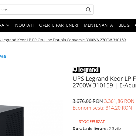
ARA
NOUTATI
OFERTE PARTENERI
MENTENANTA
BLOG
 Legrand Keor LP FR On-Line Doubla Conversie 3000VA 2700W 310159
766
UPS Legrand Keor LP 
2700W 310159 | E-Acu
3.676,06 RON
3.361,86 RON
Economisesti:
314,20
RON
STOC EPUIZAT
Durata de livrare:
2-3 zile