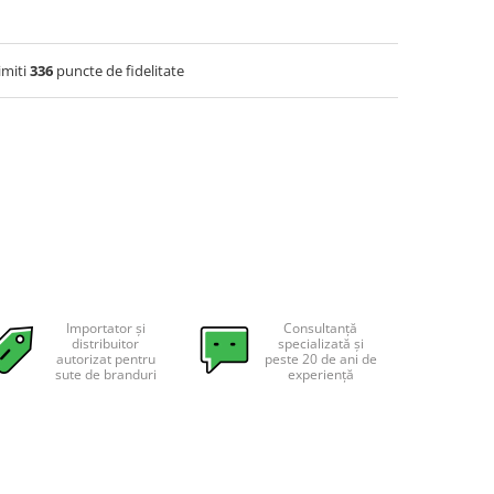
imiti
336
puncte de fidelitate
Importator și
Consultanță
distribuitor
specializată și
autorizat pentru
peste 20 de ani de
sute de branduri
experiență