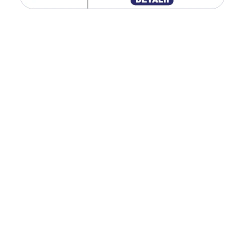
 / tehnologia inverter: MOSFET
e interfata (ex. CS121)