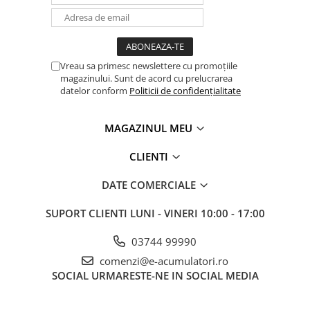
Caracteristici de iesire (operarea retelei) 6x IEC C13 & 2x French/B
Tensiune de iesire nominala: 230 V ± 1%
Putere nominala de iesire / activ: 2000 VA / 1800 W
Distorsiune armonica totala a tensiunii de iesire pe sarcina
nominala liniară: <1%
Vreau sa primesc newslettere cu promoțiile
Distorsiune armonica totala a tensiunii de iesire la non-linear
magazinului. Sunt de acord cu prelucrarea
evaluat sarcina, PF = 0,7: <4%
datelor conform
Politicii de confidențialitate
Frecventa de iesire nominala: 50 Hz sau 60 Hz +/- 0,1%
Toleranta la frecventa de iesire: Sincronizat pentru frecventa de
intrare; ± 1%, atunci cand nu sincronizate Crest factor de curentul
MAGAZINUL MEU
de iesire: 3: 1
CLIENTI
Capacitate de suprasarcina:
• Modul ONLINE <105%
DATE COMERCIALE
• timp de cel putin 10 secunde 121 ÷ 150%
• timp de cel putin 30 secunde 106 ÷ 120%
• Transfer instant pentru a ocoli> 151%
SUPORT CLIENTI
LUNI - VINERI 10:00 - 17:00
Caracteristici baterie
03744 99990
Tip de baterie: plumb-acid sigilate, nu necesita intretinere
comenzi@e-acumulatori.ro
Capacitate unitara: 7 Ah (12V)
SOCIAL
URMARESTE-NE IN SOCIAL MEDIA
Baterie de tensiune Modul: 48 Vdc
Dimensiunile cabinet de baterii (H x L x D) (mm): 322x151x444
mm