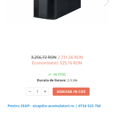
Sisteme de management (BMS)
Redresoare, incarcatoare si testere
Redresoare auto, moto, barci si
stationare
3.256,72 RON
2.731,56 RON
Economisesti:
525,16
RON
IN STOC
Durata de livrare:
2-3 zile
ADAUGA IN COS
Pentru SEAP:
sicap@e-acumulatori.ro
|
0734 523 766