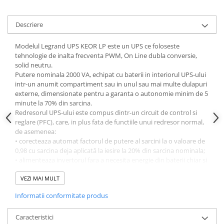
Descriere
Modelul Legrand UPS KEOR LP este un UPS ce foloseste
tehnologie de inalta frecventa PWM, On Line dubla conversie,
solid neutru.
Putere nominala 2000 VA, echipat cu baterii in interiorul UPS-ului
intr-un anumit compartiment sau in unul sau mai multe dulapuri
externe, dimensionate pentru a garanta o autonomie minim de 5
minute la 70% din sarcina.
Redresorul UPS-ului este compus dintr-un circuit de control si
reglare (PFC), care, in plus fata de functiile unui redresor normal,
de asemenea:
• corecteaza automat factorul de putere al sarcini la o valoare de
0,98 cu sarcina deja aplicată la iesire la 20% din sarcina nominala;
• alimenteaza invertorul fara a necesita energie din baterii chiar si
atunci cand exista o tensiune foarte mica in retea
• garanteaza o distorsiune armonica totala a curentului de intrare
VEZI MAI MULT
THDIin <10%, fara adaos de filtre sau piese suplimentare.
Informatii conformitate produs
Circuitul de by-pass este proiectat si construit in conformitate cu
urmatoarele:
Caracteristici