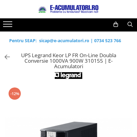
Toate Produsele
Reduceri de vara
Acumulatori, Baterii si Incarcatoare
Cabluri
Uzuale
Pentru SEAP:
sicap@e-acumulatori.ro
|
0734 523 766
Acumulatori
Baterii
Diverse
UPS Legrand Keor LP FR On-Line Doubla
Baterii alcaline
Prelungitoare
Conversie 1000VA 900W 310155 | E-
Baterii litiu
Panouri fotovoltaice
Acumulatori
Zinc-Carbon
Sisteme de prindere
Baterii rotunde argint
Invertoare
Baterii auditive
Statii de incarcare EV
-12%
Accesorii baterii
UPS
Baterii Industriale
Acumulatori
Ni-MH
Li-Ion