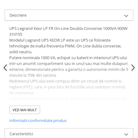
Acumulatori VRLA AGM/GEL /
Tractiune / LiFePo4
Descriere
Baterii si acumulatori gel si VRLA
6-12 V
UPS Legrand Keor LP FR On-Line Doubla Conversie 1000VA 900W
Baterii si acumulatori AGM VRLA
310155
de 6-12 V
Modelul Legrand UPS KEOR LP este un UPS ce foloseste
tehnologie de inalta frecventa PWM, On Line dubla conversie,
Acumulatori Moto, ATV
solid neutru.
GEL
Putere nominala 1000 VA, echipat cu baterii in interiorul UPS-ului
intr-un anumit compartiment sau in unul sau mai multe dulapuri
AGM
externe, dimensionate pentru a garanta o autonomie minim de 5
Li-Ion
minute la 70% din sarcina.
Redresorul UPS-ului este compus dintr-un circuit de control si
SLA AGM (Sealed Lead Acid)
reglare (PFC), care, in plus fata de functiile unui redresor normal,
Deep Cycle - Tractiune/Semi-
de asemenea:
Tractiune
• corecteaza automat factorul de putere al sarcini la o valoare de
0,98 cu sarcina deja aplicată la iesire la 20% din sarcina nominala;
Marine & Caravan
• alimenteaza invertorul fara a necesita energie din baterii chiar si
VEZI MAI MULT
APC
atunci cand exista o tensiune foarte mica in retea
Informatii conformitate produs
• garanteaza o distorsiune armonica totala a curentului de intrare
Pachete acumulatori VRLA
THDIin <10%, fara adaos de filtre sau piese suplimentare.
Circuitul de by-pass este proiectat si construit in conformitate cu
Caracteristici
Sisteme de management (BMS)