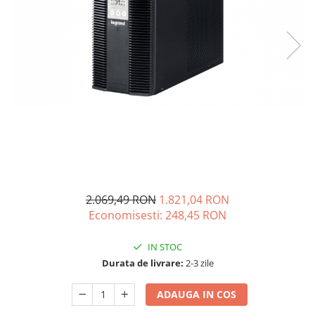
Incarcatoare acumulatori
Panouri fotovoltaice si accesorii
Panouri fotovoltaice
Sisteme prindere panouri
fotovoltaice
Accesorii
Invertoare
Invertoare Hibrid
Invertoare On-grid
Invertoare Off-grid
2.069,49 RON
1.821,04 RON
Controlere solare
Economisesti:
248,45
RON
MPPT
IN STOC
PWM
Durata de livrare:
2-3 zile
Convertoare de tensiune
Sisteme de stocare energie
ADAUGA IN COS
LiFePO4