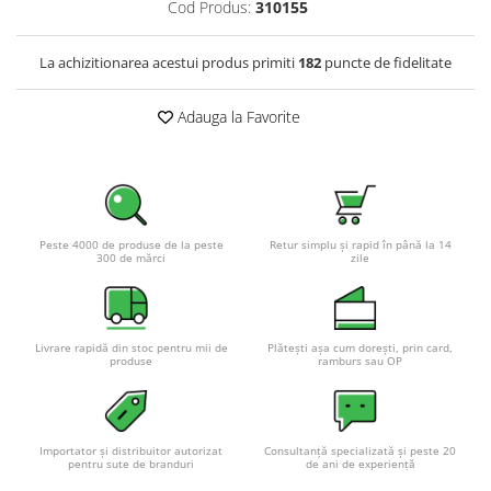
Cod Produs:
310155
Pachete complete stocare energie
Sisteme de Stocare Comerciale
La achizitionarea acestui produs primiti
182
puncte de fidelitate
Sisteme fotovoltaice complete
Adauga la Favorite
Sisteme fotovoltaice de putere
mica (rulota/caravan/case de
vacanta)
Sisteme fotovoltaice profesionale
Pachete sisteme fotovoltaice
Statii de incarcare vehicule
Peste 4000 de produse de la peste
Retur simplu și rapid în până la 14
300 de mărci
zile
electrice
Statii de incarcare
Cabluri de incarcare vehicule
electrice
Livrare rapidă din stoc pentru mii de
Plătești așa cum dorești, prin card,
produse
ramburs sau OP
Prize de incarcare vehicule
electrice
Accesorii
Importator și distribuitor autorizat
Consultanță specializată și peste 20
pentru sute de branduri
de ani de experiență
Turbine eoliene pentru casă