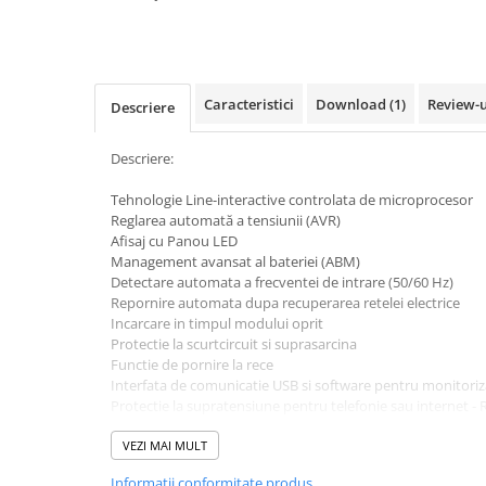
Pachete complete stocare energie
Sisteme de Stocare Comerciale
Sisteme fotovoltaice complete
Caracteristici
Download (1)
Review-
Descriere
Sisteme fotovoltaice de putere
mica (rulota/caravan/case de
vacanta)
Descriere:
Sisteme fotovoltaice profesionale
Tehnologie Line-interactive controlata de microprocesor
Pachete sisteme fotovoltaice
Reglarea automată a tensiunii (AVR)
Statii de incarcare vehicule
Afisaj cu Panou LED
electrice
Management avansat al bateriei (ABM)
Detectare automata a frecventei de intrare (50/60 Hz)
Statii de incarcare
Repornire automata dupa recuperarea retelei electrice
Cabluri de incarcare vehicule
Incarcare in timpul modului oprit
electrice
Protectie la scurtcircuit si suprasarcina
Functie de pornire la rece
Prize de incarcare vehicule
Interfata de comunicatie USB si software pentru monitoriza
electrice
Protectie la supratensiune pentru telefonie sau internet - 
Dimensiune compacta si utilizare simpla
Accesorii
VEZI MAI MULT
Turbine eoliene pentru casă
Specificatii tehnice:
Informatii conformitate produs