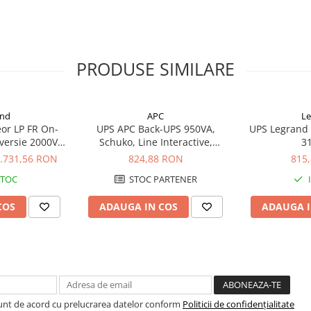
PRODUSE SIMILARE
 -26% din nominal si scade cu
and
APC
Le
or LP FR On-
UPS APC Back-UPS 950VA,
UPS Legrand 
versie 2000VA
Schuko, Line Interactive,
3
10157
BX950U-GR
.731,56 RON
824,88 RON
815
a
STOC
STOC PARTENER
e baterie scazuta (la fiecare
COS
ADAUGA IN COS
ADAUGA I
Sunt de acord cu prelucrarea datelor conform
Politicii de confidențialitate