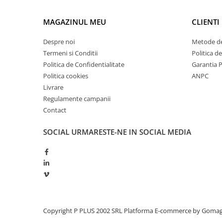
Redresoare, incarcatoare si testere
MAGAZINUL MEU
CLIENTI
Redresoare auto, moto, barci si
stationare
Despre noi
Metode de
Surse UPS
Termeni si Conditii
Politica d
UPS pentru centrale termice si
Politica de Confidentialitate
Garantia 
sisteme de urgenta - acumulator
Politica cookies
ANPC
extern
UPS Calculatoare si Servere
Livrare
Regulamente campanii
UPS Trifazat
Contact
Stabilizatoare Tensiune
SOCIAL
URMARESTE-NE IN SOCIAL MEDIA
PDUs unitati de distributie a
energiei electrice
Cabinete baterii
Acumulatori UPS
Drumetii / Camping
Accesorii
Copyright P PLUS 2002 SRL
Platforma E-commerce by Goma
Frigidere portabile