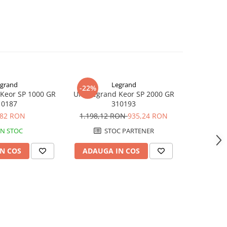
grand
Legrand
-22%
-10%
Keor SP 1000 GR
UPS Legrand Keor SP 2000 GR
UPS SPS PR
10187
310193
Inter
,82 RON
1.198,12 RON
935,24 RON
361,62
IN STOC
STOC PARTENER
S
N COS
ADAUGA IN COS
ADAUG