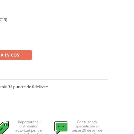
(C13)
A IN COS
imiti
72
puncte de fidelitate
Importator și
Consultanță
distribuitor
specializată și
autorizat pentru
peste 20 de ani de