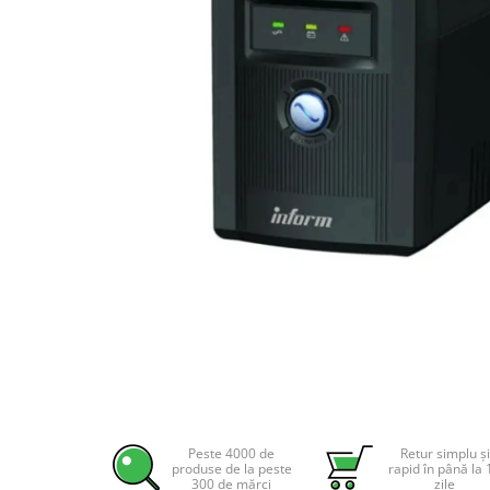
Incarcatoare acumulatori
Panouri fotovoltaice si accesorii
Panouri fotovoltaice
Sisteme prindere panouri
fotovoltaice
Accesorii
Invertoare
Invertoare Hibrid
Invertoare On-grid
Invertoare Off-grid
Controlere solare
MPPT
PWM
Distribuie
pe
Convertoare de tensiune
Facebook
Sisteme de stocare energie
Peste 4000 de
Retur simplu și
produse de la peste
rapid în până la 
LiFePO4
300 de mărci
zile