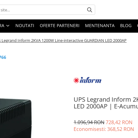
ARA
NOUTATI
OFERTE PARTENERI
MENTENANTA
BLOG
 Legrand Inform 2KVA 1200W Line-interactive GUARDIAN LED 2000AP
766
UPS Legrand Inform 2
LED 2000AP | E-Acumu
1.096,94 RON
728,42 RON
Economisesti:
368,52
RON