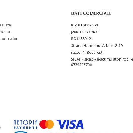
DATE COMERCIALE
 Plata
P Plus 2002 SRL
e Retur
J2002002719401
Produselor
RO14560121
Strada Hatmanul Arbore 8-10
sector 1, Bucuresti
SICAP - sicap@e-acumulatori.ro ; Te
0734523766
g