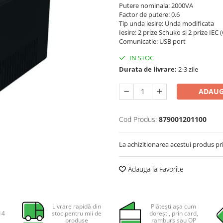
Putere nominala: 2000VA
Factor de putere: 0.6
Tip unda iesire: Unda modificata
Iesire: 2 prize Schuko si 2 prize IEC 
Comunicatie: USB port
IN STOC
Durata de livrare:
2-3 zile
ADAUG
Cod Produs:
879001201100
La achizitionarea acestui produs pr
Adauga la Favorite
Livrare rapidă din
Plătești așa cum
14
stoc pentru mii de
dorești, prin card,
produse
ramburs sau OP