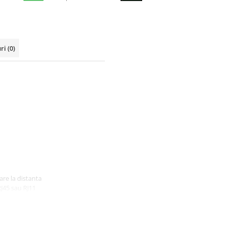
uri
(0)
re la distanta
RJ45 sau RJ11