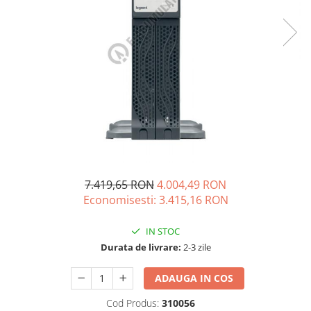
Incarcatoare acumulatori
Panouri fotovoltaice si accesorii
Panouri fotovoltaice
Sisteme prindere panouri
fotovoltaice
Accesorii
Invertoare
Invertoare Hibrid
Invertoare On-grid
7.419,65 RON
4.004,49 RON
Invertoare Off-grid
Economisesti:
3.415,16
RON
Controlere solare
MPPT
IN STOC
PWM
Durata de livrare:
2-3 zile
Convertoare de tensiune
ADAUGA IN COS
Sisteme de stocare energie
LiFePO4
Cod Produs:
310056