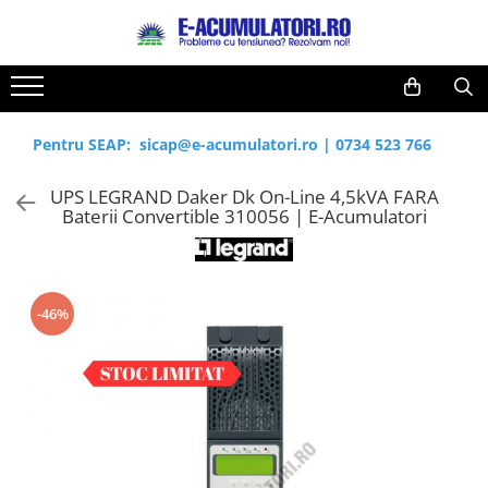
Toate Produsele
Reduceri de vara
Acumulatori, Baterii si Incarcatoare
Cabluri
Uzuale
Pentru SEAP:
sicap@e-acumulatori.ro
|
0734 523 766
Acumulatori
Baterii
Diverse
UPS LEGRAND Daker Dk On-Line 4,5kVA FARA
Baterii alcaline
Prelungitoare
Baterii Convertible 310056 | E-Acumulatori
Baterii litiu
Panouri fotovoltaice
Zinc-Carbon
Sisteme de prindere
Baterii rotunde argint
Invertoare
-46%
Baterii auditive
Statii de incarcare EV
Accesorii baterii
UPS
Baterii Industriale
Acumulatori
Ni-MH
Li-Ion