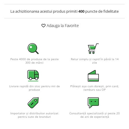
Pachete complete stocare energie
La achizitionarea acestui produs primiti
400
puncte de fidelitate
Sisteme de Stocare Comerciale
Sisteme fotovoltaice complete
Adauga la Favorite
Sisteme fotovoltaice de putere
mica (rulota/caravan/case de
vacanta)
Sisteme fotovoltaice profesionale
Pachete sisteme fotovoltaice
Peste 4000 de produse de la peste
Retur simplu și rapid în până la 14
300 de mărci
zile
Statii de incarcare vehicule
electrice
Statii de incarcare
Cabluri de incarcare vehicule
Livrare rapidă din stoc pentru mii de
Plătești așa cum dorești, prin card,
produse
ramburs sau OP
electrice
Prize de incarcare vehicule
electrice
Importator și distribuitor autorizat
Consultanță specializată și peste 20
Accesorii
pentru sute de branduri
de ani de experiență
Turbine eoliene pentru casă