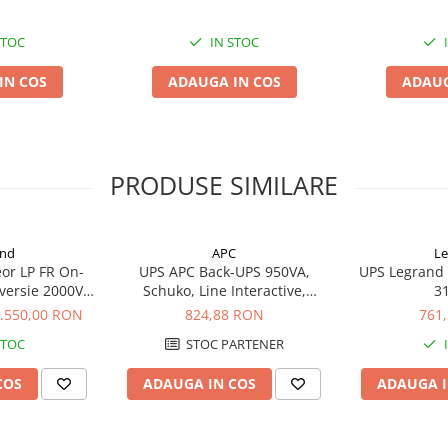
STOC
IN STOC
IN COS
ADAUGA IN COS
ADAUG
PRODUSE SIMILARE
and
APC
Le
or LP FR On-
UPS APC Back-UPS 950VA,
UPS Legrand 
versie 2000VA
Schuko, Line Interactive,
3
10157
BX950U-GR
.550,00 RON
824,88 RON
761
STOC
STOC PARTENER
COS
ADAUGA IN COS
ADAUGA I