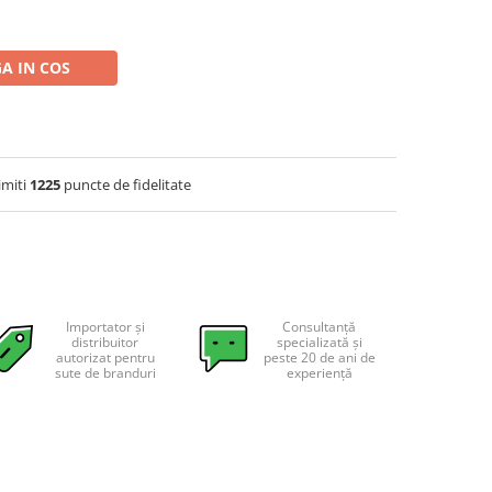
A IN COS
imiti
1225
puncte de fidelitate
Importator și
Consultanță
distribuitor
specializată și
autorizat pentru
peste 20 de ani de
sute de branduri
experiență