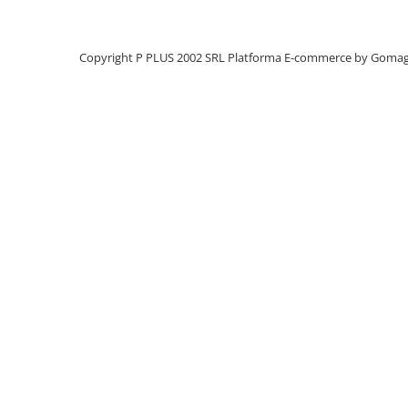
Panouri portabile
Racire/Incalzire
Copyright P PLUS 2002 SRL
Platforma E-commerce by Goma
Statii energie portabile
Diverse
Electrice
Intrerupatoare si prize
Dulapuri pentru cablare
structurata
Sigurante
Tablouri electrice
Lumina (Becuri si Lanterne)
Laptop & PC accesorii, baterii,
cabluri USB, prelungitoare USB
Cablu de date si Adaptoare
Solutii solare portabile
Lichidare de stoc