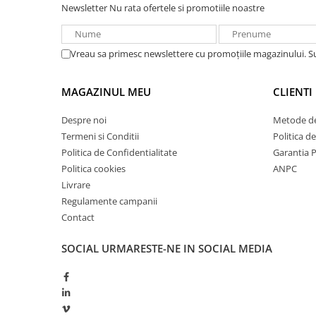
Newsletter
Nu rata ofertele si promotiile noastre
Redresoare, incarcatoare si testere
Redresoare auto, moto, barci si
stationare
Vreau sa primesc newslettere cu promoțiile magazinului. 
Surse UPS
UPS pentru centrale termice si
MAGAZINUL MEU
CLIENTI
sisteme de urgenta - acumulator
extern
Despre noi
Metode de
UPS Calculatoare si Servere
Termeni si Conditii
Politica d
UPS Trifazat
Politica de Confidentialitate
Garantia 
Stabilizatoare Tensiune
Politica cookies
ANPC
Livrare
PDUs unitati de distributie a
Regulamente campanii
energiei electrice
Contact
Cabinete baterii
Acumulatori UPS
SOCIAL
URMARESTE-NE IN SOCIAL MEDIA
Drumetii / Camping
Accesorii
Frigidere portabile