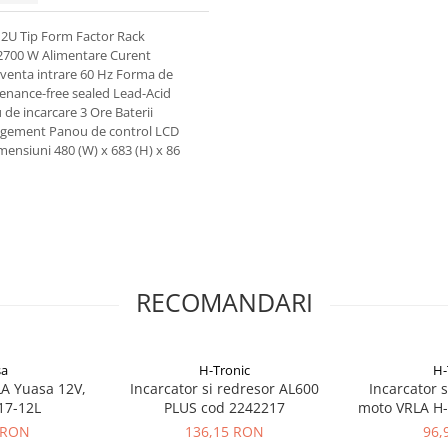
U Tip Form Factor Rack
 2700 W Alimentare Curent
cventa intrare 60 Hz Forma de
enance-free sealed Lead-Acid
de incarcare 3 Ore Baterii
nagement Panou de control LCD
mensiuni 480 (W) x 683 (H) x 86
RECOMANDARI
sa
H-Tronic
H-
A Yuasa 12V,
Incarcator si redresor AL600
Incarcator 
17-12L
PLUS cod 2242217
moto VRLA H-
22
 RON
136,15 RON
96,