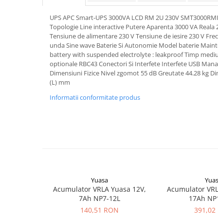
Pachete complete stocare energie
UPS APC Smart-UPS 3000VA LCD RM 2U 230V SMT3000RMI2
Sisteme de Stocare Comerciale
Topologie Line interactive Putere Aparenta 3000 VA Reala
Tensiune de alimentare 230 V Tensiune de iesire 230 V Fre
Sisteme fotovoltaice complete
unda Sine wave Baterie Si Autonomie Model baterie Maint
Sisteme fotovoltaice de putere
battery with suspended electrolyte : leakproof Timp mediu 
mica (rulota/caravan/case de
optionale RBC43 Conectori Si Interfete Interfete USB Ma
vacanta)
Dimensiuni Fizice Nivel zgomot 55 dB Greutate 44.28 kg Di
Sisteme fotovoltaice profesionale
(L) mm
Pachete sisteme fotovoltaice
Informatii conformitate produs
Statii de incarcare vehicule
electrice
Statii de incarcare
Cabluri de incarcare vehicule
electrice
Prize de incarcare vehicule
electrice
Yuasa
Yua
Acumulator VRLA Yuasa 12V,
Acumulator VRL
Accesorii
7Ah NP7-12L
17Ah NP
Turbine eoliene pentru casă
140,51 RON
391,02