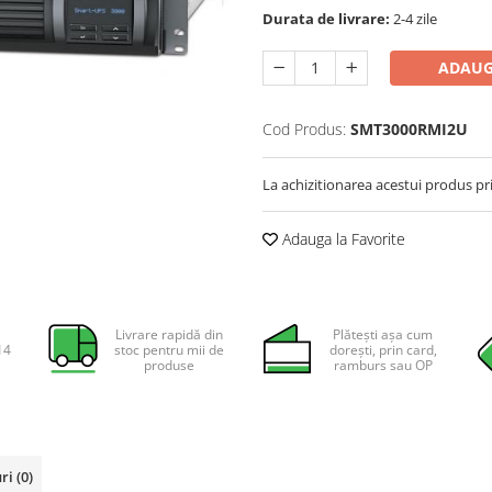
Durata de livrare:
2-4 zile
ADAUG
Cod Produs:
SMT3000RMI2U
La achizitionarea acestui produs pr
Adauga la Favorite
Livrare rapidă din
Plătești așa cum
14
stoc pentru mii de
dorești, prin card,
produse
ramburs sau OP
uri
(0)