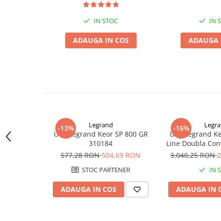
Acumulatori VRLA AGM/GEL /
Tractiune / LiFePo4
IN STOC
IN 
Baterii si acumulatori gel si VRLA
6-12 V
ADAUGA IN COS
ADAUGA 
Baterii si acumulatori AGM VRLA
de 6-12 V
Acumulatori Moto, ATV
GEL
AGM
Li-Ion
Legrand
Legr
-13%
-16%
SLA AGM (Sealed Lead Acid)
UPS Legrand Keor SP 800 GR
UPS Legrand Ke
Deep Cycle - Tractiune/Semi-
310184
Line Doubla Con
1800W 3
Tractiune
577,28 RON
504,69 RON
3.040,25 RON
2
Marine & Caravan
STOC PARTENER
IN 
APC
ADAUGA IN COS
ADAUGA IN 
Pachete acumulatori VRLA
Sisteme de management (BMS)