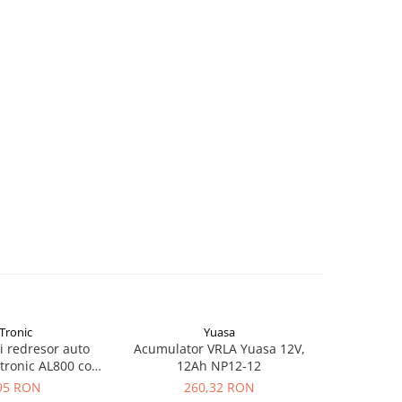
Tronic
Yuasa
si redresor auto
Acumulator VRLA Yuasa 12V,
Acumulat
tronic AL800 cod
12Ah NP12-12
2.
43218
95 RON
260,32 RON
1