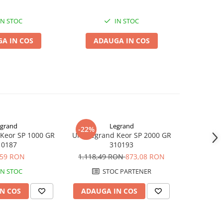
IN STOC
IN STOC
A IN COS
ADAUGA IN COS
ADA
grand
Legrand
-22%
-10%
Keor SP 1000 GR
UPS Legrand Keor SP 2000 GR
UPS SPS PR
10187
310193
Inter
,59 RON
1.118,49 RON
873,08 RON
337,58
IN STOC
STOC PARTENER
S
N COS
ADAUGA IN COS
ADAUG