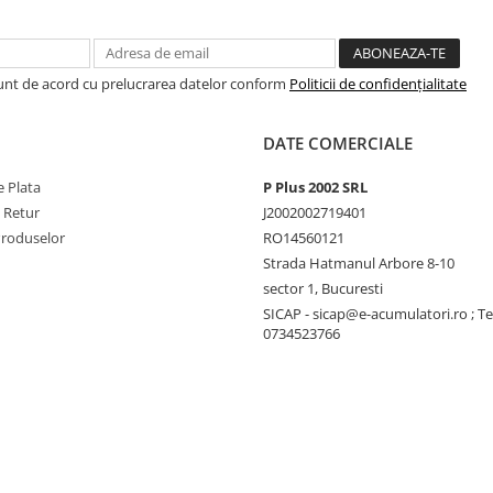
Sunt de acord cu prelucrarea datelor conform
Politicii de confidențialitate
DATE COMERCIALE
 Plata
P Plus 2002 SRL
e Retur
J2002002719401
Produselor
RO14560121
Strada Hatmanul Arbore 8-10
sector 1, Bucuresti
SICAP - sicap@e-acumulatori.ro ; Te
0734523766