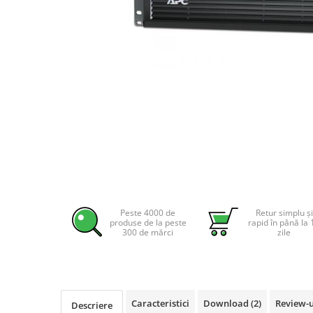
Incarcatoare acumulatori
Panouri fotovoltaice si accesorii
Panouri fotovoltaice
Sisteme prindere panouri
fotovoltaice
Accesorii
Invertoare
Invertoare Hibrid
Invertoare On-grid
Distribuie
Invertoare Off-grid
pe
Controlere solare
Facebook
Peste 4000 de
Retur simplu și
produse de la peste
rapid în până la 
MPPT
300 de mărci
zile
PWM
Convertoare de tensiune
Sisteme de stocare energie
Caracteristici
Download (2)
Review-
LiFePO4
Descriere