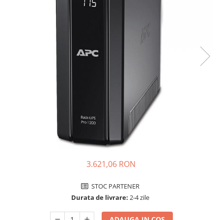
Incarcatoare acumulatori
Panouri fotovoltaice si accesorii
Panouri fotovoltaice
Sisteme prindere panouri
fotovoltaice
Accesorii
Invertoare
Invertoare Hibrid
Invertoare On-grid
Invertoare Off-grid
Controlere solare
MPPT
3.621,06 RON
PWM
STOC PARTENER
Convertoare de tensiune
Durata de livrare:
2-4 zile
Sisteme de stocare energie
LiFePO4
ADAUGA IN COS