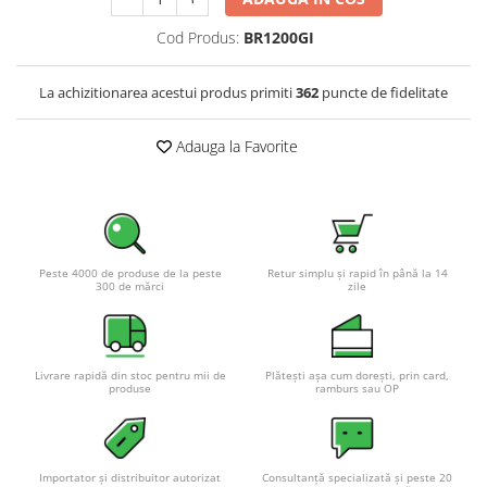
Pachete complete stocare energie
Cod Produs:
BR1200GI
Sisteme de Stocare Comerciale
Sisteme fotovoltaice complete
La achizitionarea acestui produs primiti
362
puncte de fidelitate
Sisteme fotovoltaice de putere
mica (rulota/caravan/case de
Adauga la Favorite
vacanta)
Sisteme fotovoltaice profesionale
Pachete sisteme fotovoltaice
Statii de incarcare vehicule
electrice
Peste 4000 de produse de la peste
Retur simplu și rapid în până la 14
300 de mărci
zile
Statii de incarcare
Cabluri de incarcare vehicule
electrice
Livrare rapidă din stoc pentru mii de
Plătești așa cum dorești, prin card,
Prize de incarcare vehicule
produse
ramburs sau OP
electrice
Accesorii
Turbine eoliene pentru casă
Importator și distribuitor autorizat
Consultanță specializată și peste 20