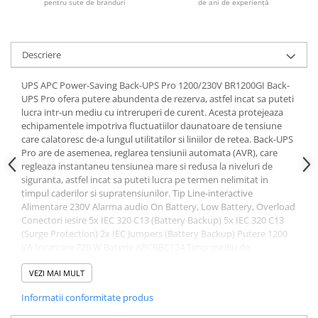
pentru sute de branduri
de ani de experiență
Acumulatori VRLA AGM/GEL /
Tractiune / LiFePo4
Baterii si acumulatori gel si VRLA
6-12 V
Descriere
Baterii si acumulatori AGM VRLA
UPS APC Power-Saving Back-UPS Pro 1200/230V BR1200GI Back-
de 6-12 V
UPS Pro ofera putere abundenta de rezerva, astfel incat sa puteti
Acumulatori Moto, ATV
lucra intr-un mediu cu intreruperi de curent. Acesta protejeaza
echipamentele impotriva fluctuatiilor daunatoare de tensiune
GEL
care calatoresc de-a lungul utilitatilor si liniilor de retea. Back-UPS
AGM
Pro are de asemenea, reglarea tensiunii automata (AVR), care
regleaza instantaneu tensiunea mare si redusa la niveluri de
Li-Ion
siguranta, astfel incat sa puteti lucra pe termen nelimitat in
SLA AGM (Sealed Lead Acid)
timpul caderilor si supratensiunilor. Tip Line-interactive
Deep Cycle - Tractiune/Semi-
Alimentare 230V Alarma audio On Battery, Low Battery, Overload
Conectori iesire 5x IEC 320 C13 (Battery Backup) 5x IEC 320 C13
Tractiune
(Surge Protection) 2x IEC Jumpers (Battery Backup) Putere 1200
Marine & Caravan
VA Incarcare 720 W Baterie APCRBC124 Timp mediu de
functionare 94.6 min @ 72W 7.6 min @ 720W Interfata USB
APC
Display Da Dimensiuni 302 x 112 x 382 mm Greutate 11.6 kg
VEZI MAI MULT
Pachete acumulatori VRLA
Informatii conformitate produs
Sisteme de management (BMS)