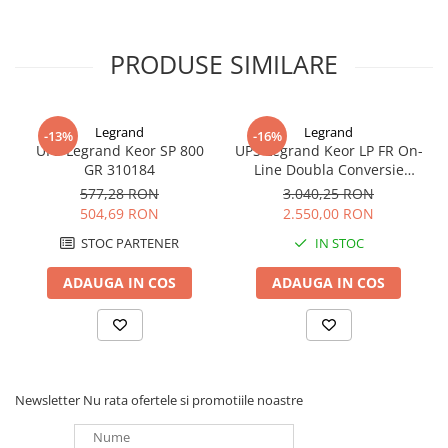
Panouri portabile
Racire/Incalzire
PRODUSE SIMILARE
Statii energie portabile
Diverse
Legrand
Legrand
-13%
-16%
Electrice
UPS Legrand Keor SP 800
UPS Legrand Keor LP FR On-
GR 310184
Line Doubla Conversie
Intrerupatoare si prize
2000VA 1800W 310157
577,28 RON
3.040,25 RON
Dulapuri pentru cablare
504,69 RON
2.550,00 RON
structurata
STOC PARTENER
IN STOC
Sigurante
Tablouri electrice
ADAUGA IN COS
ADAUGA IN COS
Lumina (Becuri si Lanterne)
Laptop & PC accesorii, baterii,
cabluri USB, prelungitoare USB
Cablu de date si Adaptoare
Newsletter
Nu rata ofertele si promotiile noastre
Solutii solare portabile
Lichidare de stoc