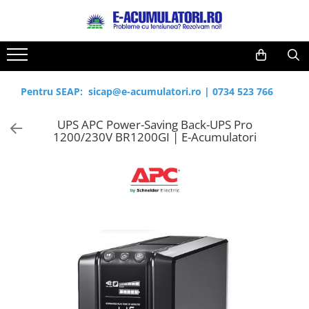
Toate Produsele
Reduceri de vara
Acumulatori, Baterii si Incarcatoare
Cabluri
Uzuale
Pentru SEAP:
sicap@e-acumulatori.ro
|
0734 523 766
Acumulatori
Baterii
Diverse
UPS APC Power-Saving Back-UPS Pro
Baterii alcaline
Prelungitoare
1200/230V BR1200GI | E-Acumulatori
Baterii litiu
Panouri fotovoltaice
Zinc-Carbon
Sisteme de prindere
Baterii rotunde argint
Invertoare
Baterii auditive
Statii de incarcare EV
Accesorii baterii
UPS
Baterii Industriale
Acumulatori
Ni-MH
Li-Ion