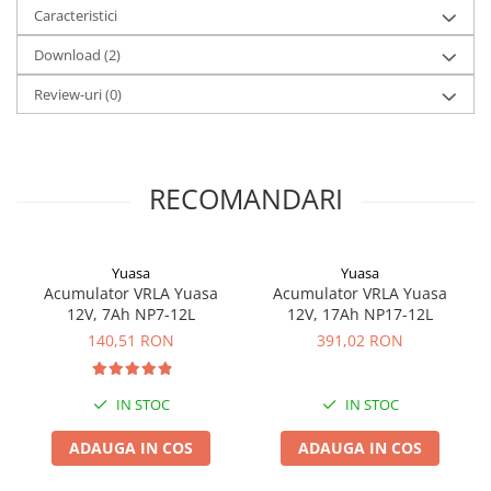
Caracteristici
Redresoare, incarcatoare si testere
Redresoare auto, moto, barci si
Download (2)
stationare
Review-uri
(0)
Surse UPS
UPS pentru centrale termice si
sisteme de urgenta - acumulator
extern
RECOMANDARI
UPS Calculatoare si Servere
UPS Trifazat
Stabilizatoare Tensiune
Yuasa
Yuasa
Acumulator VRLA Yuasa
Acumulator VRLA Yuasa
PDUs unitati de distributie a
12V, 7Ah NP7-12L
12V, 17Ah NP17-12L
energiei electrice
140,51 RON
391,02 RON
Cabinete baterii
Acumulatori UPS
IN STOC
IN STOC
Drumetii / Camping
ADAUGA IN COS
ADAUGA IN COS
Accesorii
Frigidere portabile