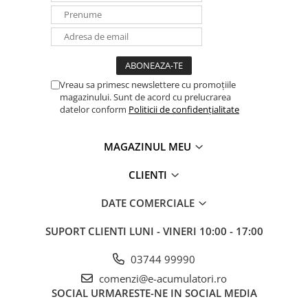
UPS
Acumulatori
Diverse
Invertoare
Vreau sa primesc newslettere cu promoțiile
Sisteme de prindere
magazinului. Sunt de acord cu prelucrarea
datelor conform
Politicii de confidențialitate
Statii de incarcare EV
OUTLET
MAGAZINUL MEU
Pompe de caldura
CLIENTI
DATE COMERCIALE
SUPORT CLIENTI
LUNI - VINERI 10:00 - 17:00
03744 99990
comenzi@e-acumulatori.ro
SOCIAL
URMARESTE-NE IN SOCIAL MEDIA