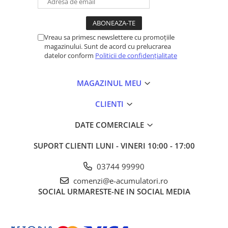
Putere activă
2700 W
UPS
Configurare
Convertibil tower / rack 2U
Acumulatori
Autonomie
Vreau sa primesc newslettere cu promoțiile
≥ 8 minute la 80% din sarcină
Diverse
magazinului. Sunt de acord cu prelucrarea
Invertoare
datelor conform
Politicii de confidențialitate
Intrare
Sisteme de prindere
Tensiune de
230 V
MAGAZINUL MEU
Statii de incarcare EV
intrare
OUTLET
CLIENTI
Frecvență de
40–70 Hz (50/60 Hz auto-sensing)
Pompe de caldura
intrare
DATE COMERCIALE
Domeniu
Nominal: 230 V / Interval: 160–288 V @
tensiune
sarcină 100%
SUPORT CLIENTI
LUNI - VINERI 10:00 - 17:00
Conector
IEC 320 C20 (16 A)
03744 99990
intrare
comenzi@e-acumulatori.ro
SOCIAL
URMARESTE-NE IN SOCIAL MEDIA
Ieșire
Tensiune
230 V ±1% (ajustabil 200/208/220/230/240 V)
de ieșire
Mod baterie: 230 V (+6% / −10%); pentru