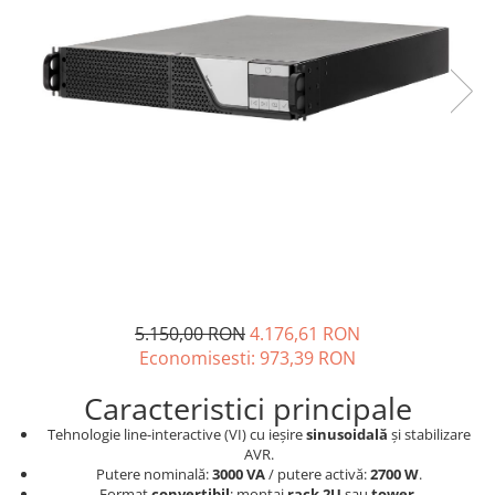
Incarcatoare acumulatori
Panouri fotovoltaice si accesorii
Panouri fotovoltaice
Sisteme prindere panouri
fotovoltaice
Accesorii
Invertoare
Invertoare Hibrid
Invertoare On-grid
Invertoare Off-grid
Controlere solare
5.150,00 RON
4.176,61 RON
MPPT
Economisesti:
973,39
RON
PWM
Caracteristici principale
Convertoare de tensiune
Tehnologie line-interactive (VI) cu ieșire
sinusoidală
și stabilizare
Sisteme de stocare energie
AVR.
Putere nominală:
3000 VA
/ putere activă:
2700 W
.
LiFePO4
Format
convertibil
: montaj
rack 2U
sau
tower
.