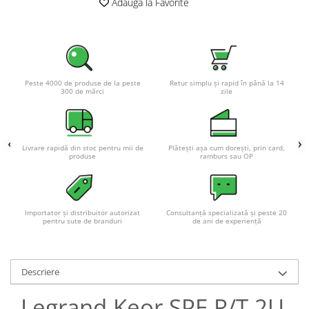
Adauga la Favorite
Acumulatori VRLA AGM/GEL /
Tractiune / LiFePo4
Baterii si acumulatori gel si VRLA
6-12 V
Baterii si acumulatori AGM VRLA
Peste 4000 de produse de la peste
Retur simplu și rapid în până la 14
de 6-12 V
300 de mărci
zile
Acumulatori Moto, ATV
GEL
AGM
Livrare rapidă din stoc pentru mii de
Plătești așa cum dorești, prin card,
produse
ramburs sau OP
Li-Ion
SLA AGM (Sealed Lead Acid)
Deep Cycle - Tractiune/Semi-
Importator și distribuitor autorizat
Consultanță specializată și peste 20
Tractiune
pentru sute de branduri
de ani de experiență
Marine & Caravan
APC
Descriere
Pachete acumulatori VRLA
Legrand Keor SPE R/T 2U
Sisteme de management (BMS)