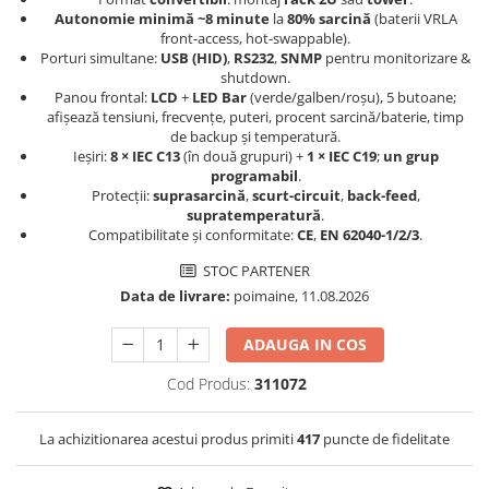
Autonomie minimă ~8 minute
la
80% sarcină
(baterii VRLA
Pachete complete stocare energie
front-access, hot-swappable).
Sisteme de Stocare Comerciale
Porturi simultane:
USB (HID)
,
RS232
,
SNMP
pentru monitorizare &
shutdown.
Sisteme fotovoltaice complete
Panou frontal:
LCD
+
LED Bar
(verde/galben/roșu), 5 butoane;
Sisteme fotovoltaice de putere
afișează tensiuni, frecvențe, puteri, procent sarcină/baterie, timp
de backup și temperatură.
mica (rulota/caravan/case de
Ieșiri:
8 × IEC C13
(în două grupuri) +
1 × IEC C19
;
un grup
vacanta)
Sisteme fotovoltaice profesionale
programabil
.
Protecții:
suprasarcină
,
scurt-circuit
,
back-feed
,
Pachete sisteme fotovoltaice
supratemperatură
.
Compatibilitate și conformitate:
CE
,
EN 62040-1/2/3
.
Statii de incarcare vehicule
electrice
STOC PARTENER
Statii de incarcare
Data de livrare:
poimaine, 11.08.2026
Cabluri de incarcare vehicule
ADAUGA IN COS
electrice
Prize de incarcare vehicule
Cod Produs:
311072
electrice
Accesorii
La achizitionarea acestui produs primiti
417
puncte de fidelitate
Turbine eoliene pentru casă