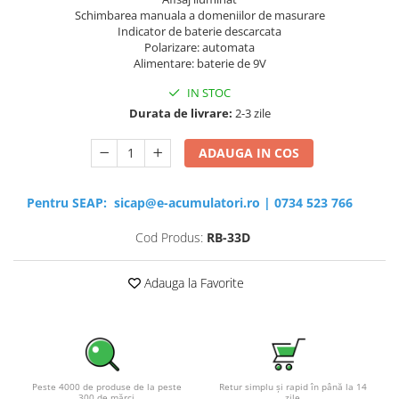
Schimbarea manuala a domeniilor de masurare
Indicator de baterie descarcata
Polarizare: automata
Alimentare: baterie de 9V
IN STOC
Durata de livrare:
2-3 zile
ADAUGA IN COS
Pentru SEAP:
sicap@e-acumulatori.ro
|
0734 523 766
Cod Produs:
RB-33D
Adauga la Favorite
Peste 4000 de produse de la peste
Retur simplu și rapid în până la 14
300 de mărci
zile