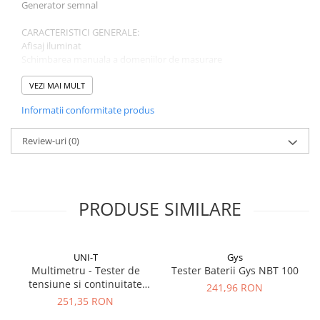
Generator semnal
CARACTERISTICI GENERALE:
Afisaj iluminat
Schimbarea manuala a domeniilor de masurare
Indicator de baterie descarcata
Polarizare: automata
VEZI MAI MULT
Rata de esantionare: de 2 ori pe secunda
Informatii conformitate produs
Citire maxima: 1999
Dimensiunea afișajului: 45 x 21 mm
Temperatura de lucru: 0 ° C ~ 40 ° C, umiditate <80%
Review-uri
(0)
Temperatura de depozitare: -10 ° ~ 50 ° C, umiditate <85%
Alimentare: baterie de 9V
Dimensiuni: 133 x 75 x 37mm
Greutate: 166 g
PRODUSE SIMILARE
Setul include: aparat, cabluri de testare, manual
UNI-T
Gys
Multimetru - Tester de
Tester Baterii Gys NBT 100
tensiune si continuitate
241,96 RON
Uni-T UT18C
251,35 RON