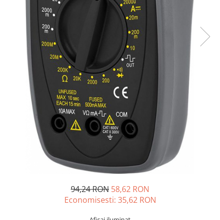
Sisteme de management (BMS)
Redresoare, incarcatoare si testere
Redresoare auto, moto, barci si
stationare
94,24 RON
58,62 RON
Economisesti:
35,62
RON
Afisaj iluminat