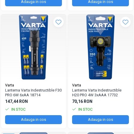
Adauga in cos
Adauga in cos
Varta
Varta
Lanterna Varta Indestructible F30
Lanterna Varta Indestructible
PRO 6W 6xAA 18714
H20 PRO 4W 3xAAA 17732
147,44 RON
70,16 RON
IN STOC
IN STOC
Adauga in cos
Adauga in cos