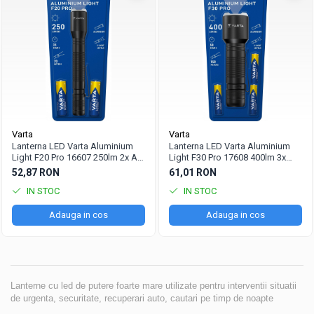
Varta
Varta
Lanterna LED Varta Aluminium
Lanterna LED Varta Aluminium
Light F20 Pro 16607 250lm 2x AA
Light F30 Pro 17608 400lm 3x
incluse
AAA incluse
52,87 RON
61,01 RON
IN STOC
IN STOC
Adauga in cos
Adauga in cos
Lanterne cu led de putere foarte mare utilizate pentru interventii situatii
de urgenta, securitate, recuperari auto, cautari pe timp de noapte