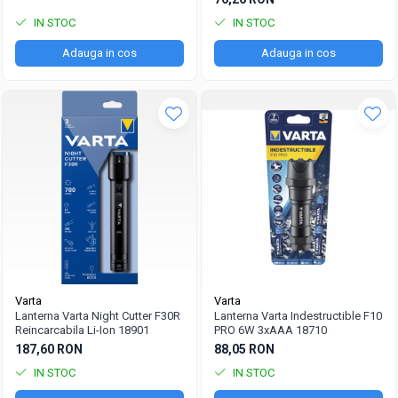
IN STOC
IN STOC
Adauga in cos
Adauga in cos
Varta
Varta
Lanterna Varta Night Cutter F30R
Lanterna Varta Indestructible F10
Reincarcabila Li-Ion 18901
PRO 6W 3xAAA 18710
187,60 RON
88,05 RON
IN STOC
IN STOC