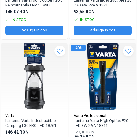
Pachete acumulatori VRLA
Lanterna Varta Night Cutter F20R
Lanterna Varta Indestructible F20
Reincarcabila Li-Ion 18900
PRO 6W 2xAA 18711
Sisteme de management (BMS)
145,07 RON
93,55 RON
Redresoare, incarcatoare si testere
IN STOC
IN STOC
Redresoare auto, moto, barci si
Adauga in cos
Adauga in cos
stationare
-40%
Varta
Varta Professional
Lanterna Varta Indestructible
Lanterna Varta High Optics F20
Camping L30 PRO LED 18761
LED 3W 2AA 18811
146,42 RON
127,10 RON
76,26 RON