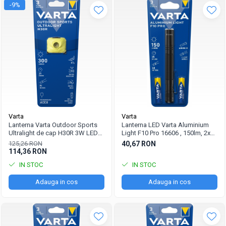
-9%
Varta
Varta
Lanterna Varta Outdoor Sports
Lanterna LED Varta Aluminium
Ultralight de cap H30R 3W LED
Light F10 Pro 16606 , 150lm, 2x
reincarcabila Li-Polimer 18631
AAA incluse
125,26 RON
40,67 RON
lime
114,36 RON
IN STOC
IN STOC
Adauga in cos
Adauga in cos