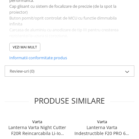
performanta.
Cap glisant cu sistem de focalizare de precizie (de la spot la
proiector)
Buton pornit/oprit controlat de MCU cu functie dimmabila
infinita
Carcasa de aluminiu cu anodizare de tip III pentru cresterea
rezistentei la uzura si coroziune.
Rezistenta la apa (IPX4) si rezistenta la socuri.
Mod de stroboscop pentru situatii de urgenta si in scopuri de
VEZI MAI MULT
aparare
Informatii conformitate produs
Indicator pentru baterie descarcata
Curea pentru confort optim in timpul utilizarii
Review-uri
(0)
Detalii
VARTA Tip 18811
Greutate cu baterii 158 gr
Lungime 180 mm
PRODUSE SIMILARE
Diametru cap 32.00 mm
Lungimea fascicolului luminos: 111 m
Durata de functionare neintrerupta: pana la 45h
Luminozitate totala: pana la 180 lumeni
Varta
Varta
Sursa de lumina: 3 Watt LED
Lanterna Varta Night Cutter
Lanterna Varta
F20R Reincarcabila Li-Ion
Indestructible F20 PRO 6W