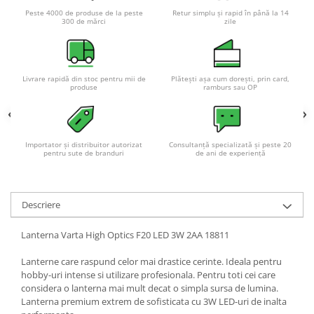
Peste 4000 de produse de la peste
Retur simplu și rapid în până la 14
300 de mărci
zile
Livrare rapidă din stoc pentru mii de
Plătești așa cum dorești, prin card,
produse
ramburs sau OP
Importator și distribuitor autorizat
Consultanță specializată și peste 20
pentru sute de branduri
de ani de experiență
Descriere
Lanterna Varta High Optics F20 LED 3W 2AA 18811
Lanterne care raspund celor mai drastice cerinte. Ideala pentru
hobby-uri intense si utilizare profesionala. Pentru toti cei care
considera o lanterna mai mult decat o simpla sursa de lumina.
Lanterna premium extrem de sofisticata cu 3W LED-uri de inalta