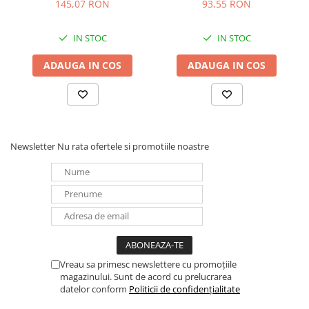
18900
2xAA 18711
145,07 RON
93,55 RON
IN STOC
IN STOC
ADAUGA IN COS
ADAUGA IN COS
Newsletter
Nu rata ofertele si promotiile noastre
Vreau sa primesc newslettere cu promoțiile
magazinului. Sunt de acord cu prelucrarea
datelor conform
Politicii de confidențialitate