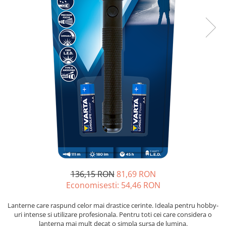
Sisteme de management (BMS)
Redresoare, incarcatoare si testere
Redresoare auto, moto, barci si
stationare
136,15 RON
81,69 RON
Economisesti:
54,46
RON
Lanterne care raspund celor mai drastice cerinte. Ideala pentru hobby-
uri intense si utilizare profesionala. Pentru toti cei care considera o
lanterna mai mult decat o simpla sursa de lumina.