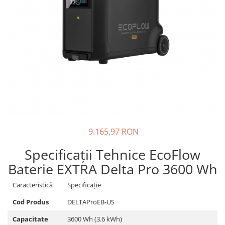
Incarcatoare acumulatori
Panouri fotovoltaice si accesorii
Panouri fotovoltaice
Sisteme prindere panouri
fotovoltaice
Accesorii
Invertoare
Invertoare Hibrid
Invertoare On-grid
9.165,97 RON
Invertoare Off-grid
Controlere solare
Specificații Tehnice EcoFlow
MPPT
Baterie EXTRA Delta Pro 3600 Wh
PWM
Caracteristică
Specificație
Convertoare de tensiune
Cod Produs
DELTAProEB-US
Sisteme de stocare energie
LiFePO4
Capacitate
3600 Wh (3.6 kWh)