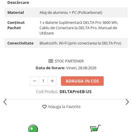
Acumulatori VRLA AGM/GEL /
Descărcare
Tractiune / LiFePo4
Material
Aliaj de aluminiu + PC (Policarbonat)
Baterii si acumulatori gel si VRLA
6-12 V
Conținut
1 x Baterie Suplimentară DELTA Pro 3600 Wh,
Pachet
Cablu de Conectare la DELTA Pro, Manual de
Baterii si acumulatori AGM VRLA
Utilizare
de 6-12 V
Conectivitate
Bluetooth, Wi-Fi (prin conectarea la DELTA Pro)
Acumulatori Moto, ATV
GEL
STOC PARTENER
AGM
Data de livrare:
Vineri, 28.08.2026
Li-Ion
SLA AGM (Sealed Lead Acid)
ADAUGA IN COS
Deep Cycle - Tractiune/Semi-
Cod Produs:
DELTAProEB-US
Tractiune
Marine & Caravan
Adauga la Favorite
APC
Pachete acumulatori VRLA
Sisteme de management (BMS)