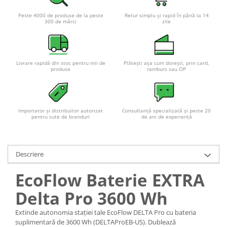
Redresoare, incarcatoare si testere
Peste 4000 de produse de la peste
Retur simplu și rapid în până la 14
300 de mărci
zile
Redresoare auto, moto, barci si
stationare
Surse UPS
UPS pentru centrale termice si
Livrare rapidă din stoc pentru mii de
Plătești așa cum dorești, prin card,
produse
ramburs sau OP
sisteme de urgenta - acumulator
extern
UPS Calculatoare si Servere
UPS Trifazat
Importator și distribuitor autorizat
Consultanță specializată și peste 20
pentru sute de branduri
de ani de experiență
Stabilizatoare Tensiune
PDUs unitati de distributie a
energiei electrice
Descriere
Cabinete baterii
EcoFlow Baterie EXTRA
Acumulatori UPS
Delta Pro 3600 Wh
Drumetii / Camping
Accesorii
Extinde autonomia stației tale EcoFlow DELTA Pro cu bateria
suplimentară de 3600 Wh (DELTAProEB-US). Dublează
Frigidere portabile