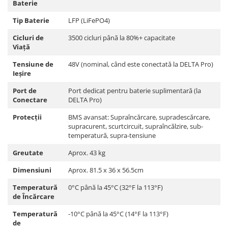
Baterie
Pachete complete stocare energie
Tip Baterie
LFP (LiFePO4)
Sisteme de Stocare Comerciale
Cicluri de
3500 cicluri până la 80%+ capacitate
Sisteme fotovoltaice complete
Viață
Sisteme fotovoltaice de putere
Tensiune de
48V (nominal, când este conectată la DELTA Pro)
mica (rulota/caravan/case de
Ieșire
vacanta)
Sisteme fotovoltaice profesionale
Port de
Port dedicat pentru baterie suplimentară (la
Pachete sisteme fotovoltaice
Conectare
DELTA Pro)
Statii de incarcare vehicule
Protecții
BMS avansat: Supraîncărcare, supradescărcare,
electrice
supracurent, scurtcircuit, supraîncălzire, sub-
Statii de incarcare
temperatură, supra-tensiune
Cabluri de incarcare vehicule
Greutate
Aprox. 43 kg
electrice
Dimensiuni
Aprox. 81.5 x 36 x 56.5cm
Prize de incarcare vehicule
electrice
Temperatură
0°C până la 45°C (32°F la 113°F)
de Încărcare
Accesorii
Temperatură
-10°C până la 45°C (14°F la 113°F)
Turbine eoliene pentru casă
de