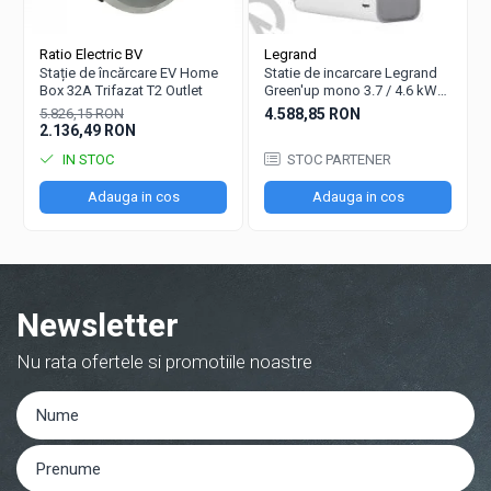
Panouri portabile
Racire/Incalzire
Ratio Electric BV
Legrand
Statii energie portabile
Stație de încărcare EV Home
Statie de incarcare Legrand
Box 32A Trifazat T2 Outlet
Green'up mono 3.7 / 4.6 kW
Diverse
16/20 A - Modul 3 - 059020
5.826,15 RON
4.588,85 RON
2.136,49 RON
Electrice
IN STOC
STOC PARTENER
Intrerupatoare si prize
Dulapuri pentru cablare structurata
Adauga in cos
Adauga in cos
Sigurante
Tablouri electrice
Lumina (Becuri si Lanterne)
Newsletter
Laptop & PC accesorii, baterii,
cabluri USB, prelungitoare USB
Nu rata ofertele si promotiile noastre
Cablu de date si Adaptoare
Solutii solare portabile
Lichidare de stoc
UPS