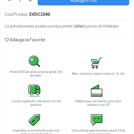
Adauga in cos
Pachete complete stocare energie
Cod Produs:
EVDC2040
Sisteme de Stocare Comerciale
Sisteme fotovoltaice complete
La achizitionarea acestui produs primiti
22562
puncte de fidelitate
Sisteme fotovoltaice de putere
mica (rulota/caravan/case de
Adauga la Favorite
vacanta)
Sisteme fotovoltaice profesionale
Pachete sisteme fotovoltaice
Statii de incarcare vehicule electrice
Peste 4000 de produse de la peste 300
Statii de incarcare
Retur simplu și rapid în până la 14 zile
de mărci
Cabluri de incarcare vehicule
electrice
Prize de incarcare vehicule
Livrare rapidă din stoc pentru mii de
Plătești așa cum dorești, prin card,
electrice
produse
ramburs sau OP
Accesorii
Turbine eoliene pentru casă
Acumulatori VRLA AGM/GEL /
Importator și distribuitor autorizat
Consultanță specializată și peste 20 de