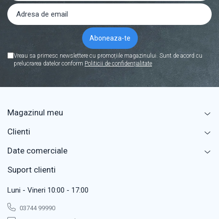
Acumulatori
Diverse
Invertoare
Sisteme de prindere
Vreau sa primesc newslettere cu promoțiile magazinului. Sunt de acord cu
Statii de incarcare EV
prelucrarea datelor conform
Politicii de confidențialitate
OUTLET
Pompe de caldura
Magazinul meu
Clienti
Date comerciale
Suport clienti
Luni - Vineri 10:00 - 17:00
03744 99990