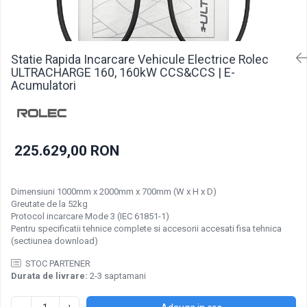
Incarcatoare acumulatori
Panouri fotovoltaice si accesorii
Panouri fotovoltaice
Statie Rapida Incarcare Vehicule Electrice Rolec
Sisteme prindere panouri
ULTRACHARGE 160, 160kW CCS&CCS | E-
fotovoltaice
Acumulatori
Accesorii
Invertoare
Invertoare Hibrid
225.629,00 RON
Invertoare On-grid
Invertoare Off-grid
Dimensiuni 1000mm x 2000mm x 700mm (W x H x D)
Controlere solare
Greutate de la 52kg
Protocol incarcare Mode 3 (IEC 61851-1)
MPPT
Pentru specificatii tehnice complete si accesorii accesati fisa tehnica
(sectiunea download)
PWM
Convertoare de tensiune
STOC PARTENER
Durata de livrare:
2-3 saptamani
Sisteme de stocare energie
LiFePO4