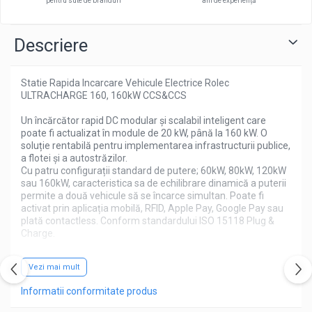
pentru sute de branduri
ani de experiență
Tractiune / LiFePo4
Baterii si acumulatori gel si VRLA 6-
12 V
Descriere
Baterii si acumulatori AGM VRLA de
6-12 V
Statie Rapida Incarcare Vehicule Electrice Rolec
Acumulatori Moto, ATV
ULTRACHARGE 160, 160kW CCS&CCS
GEL
Un încărcător rapid DC modular și scalabil inteligent care
poate fi actualizat în module de 20 kW, până la 160 kW. O
AGM
soluție rentabilă pentru implementarea infrastructurii publice,
Li-Ion
a flotei și a autostrăzilor.
Cu patru configurații standard de putere; 60kW, 80kW, 120kW
SLA AGM (Sealed Lead Acid)
sau 160kW, caracteristica sa de echilibrare dinamică a puterii
Deep Cycle - Tractiune/Semi-
permite a două vehicule să se încarce simultan. Poate fi
Tractiune
activat prin aplicația mobilă, RFID, Apple Pay, Google Pay sau
plată contactless. Conform standardului ISO 15118 Plug &
Marine & Caravan
Charge.
APC
Rezistenta, pregatita pentru viitor și bogata în caracteristici
Pachete acumulatori VRLA
Vezi mai mult
Încărcare controlată prin Plug & Charge, aplicație, RFID sau
Sisteme de management (BMS)
Informatii conformitate produs
plată fără contact
Oferă până la 2x ieșiri de încărcare DC
Redresoare, incarcatoare si testere