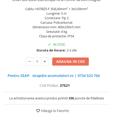
Cablu: H07BZ5-F 3G6,00mm² + 3x0,50mm²
Lungime: 5 m
Conectare: Tip 2
Carcasa: Policarbonat
Dimensiuni mm: 400x250x5 mm
Greutate: 4 kg
Clasa de protectie: IP54
IN STOC
Durata de livrare:
2-3 zile
ADAUGA IN COS
Pentru SEAP:
sicap@e-acumulatori.ro
|
0734 523 766
Cod Produs:
37621
La achizitionarea acestui produs primiti
336
puncte de fidelitate
Adauga la Favorite