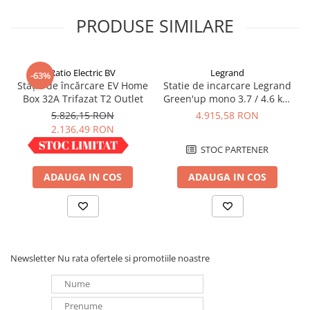
PRODUSE SIMILARE
Ratio Electric BV
Legrand
-63%
Stație de încărcare EV Home
Statie de incarcare Legrand
Box 32A Trifazat T2 Outlet
Green'up mono 3.7 / 4.6 kW
16/20 A - Modul 3 - 059020
5.826,15 RON
4.915,58 RON
2.136,49 RON
IN STOC
STOC PARTENER
ADAUGA IN COS
ADAUGA IN COS
Newsletter
Nu rata ofertele si promotiile noastre