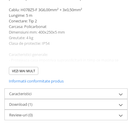
Cablu: H07BZ5-F 3G6,00mm² + 3x0,50mm²
Lungime: 5 m
Conectare: Tip 2
Carcasa: Policarbonat
Dimensiuni mm: 400x250x5 mm
Greutate: 4 kg
Clasa de protectie: IP54
Caracteristici generale:
- Protejeaza casa impotriva suprasolicitarii in timp ce masina se
incarca.
- Functia de echilibrare a sarcinii ajustează viteza de încărcare la
VEZI MAI MULT
consumul rămas în casă.
Informatii conformitate produs
- Distribuirea de energie electrica permite pana la 4 autovehicule
sa fie incarcate simultan la o singura retea de alimentare
Caracteristici
Download (1)
Review-uri
(0)