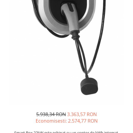
Sisteme de management (BMS)
Redresoare, incarcatoare si testere
Redresoare auto, moto, barci si
stationare
5.938,34 RON
3.363,57 RON
Economisesti:
2.574,77
RON
Smart Box 22kW este echipat cu un contor de kWh integrat.