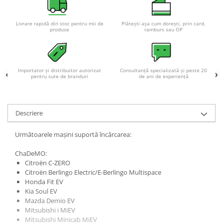
Acumulatori VRLA AGM/GEL /
Tractiune / LiFePo4
Livrare rapidă din stoc pentru mii de
Plătești așa cum dorești, prin card,
Baterii si acumulatori gel si VRLA
produse
ramburs sau OP
6-12 V
Baterii si acumulatori AGM VRLA
de 6-12 V
Importator și distribuitor autorizat
Consultanță specializată și peste 20
pentru sute de branduri
de ani de experiență
Acumulatori Moto, ATV
GEL
AGM
Descriere
Li-Ion
SLA AGM (Sealed Lead Acid)
Următoarele mașini suportă încărcarea:
Deep Cycle - Tractiune/Semi-
ChaDeMO:
Tractiune
Citroën C-ZERO
Marine & Caravan
Citroën Berlingo Electric/E-Berlingo Multispace
Honda Fit EV
APC
Kia Soul EV
Mazda Demio EV
Pachete acumulatori VRLA
Mitsubishi i MiEV
Sisteme de management (BMS)
Mitsubishi Minicab MiEV