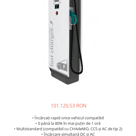
Incarcatoare acumulatori
Panouri fotovoltaice si accesorii
Panouri fotovoltaice
Sisteme prindere panouri
fotovoltaice
Accesorii
Invertoare
Invertoare Hibrid
Invertoare On-grid
Invertoare Off-grid
Controlere solare
MPPT
101.120,53 RON
PWM
Convertoare de tensiune
• Încărcați rapid orice vehicul compatibil
• 0 până la 80% în mai puțin de 1 oră
Sisteme de stocare energie
• Multistandard (compatibil cu CHAdeMO, CCS și AC de tip 2)
LiFePO4
• Încărcare simultană DC și AC