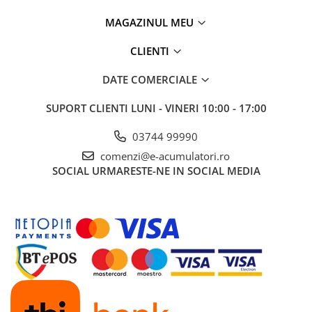
UPS
MAGAZINUL MEU
Acumulatori
CLIENTI
Diverse
Invertoare
DATE COMERCIALE
Sisteme de prindere
SUPORT CLIENTI
LUNI - VINERI 10:00 - 17:00
Statii de incarcare EV
03744 99990
OUTLET
comenzi@e-acumulatori.ro
Pompe de caldura
SOCIAL
URMARESTE-NE IN SOCIAL MEDIA