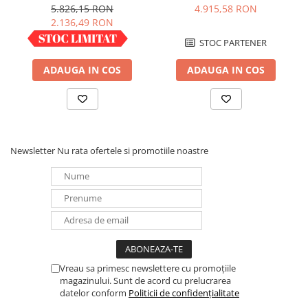
16/20 A - Modul 3 - 059020
5.826,15 RON
4.915,58 RON
Panouri portabile
2.136,49 RON
Racire/Incalzire
IN STOC
STOC PARTENER
Statii energie portabile
ADAUGA IN COS
ADAUGA IN COS
Diverse
Electrice
Intrerupatoare si prize
Dulapuri pentru cablare
structurata
Newsletter
Nu rata ofertele si promotiile noastre
Sigurante
Tablouri electrice
Lumina (Becuri si Lanterne)
Laptop & PC accesorii, baterii,
cabluri USB, prelungitoare USB
Cablu de date si Adaptoare
Vreau sa primesc newslettere cu promoțiile
Solutii solare portabile
magazinului. Sunt de acord cu prelucrarea
datelor conform
Politicii de confidențialitate
Lichidare de stoc