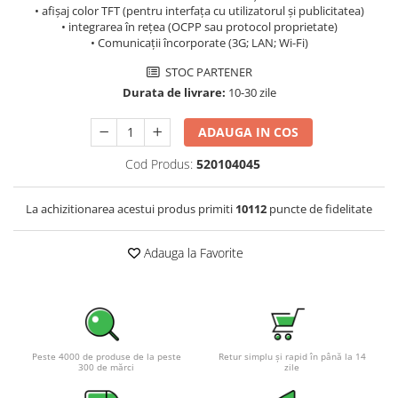
• afișaj color TFT (pentru interfața cu utilizatorul și publicitatea)
Pachete complete stocare energie
• integrarea în rețea (OCPP sau protocol proprietate)
• Comunicații încorporate (3G; LAN; Wi-Fi)
Sisteme de Stocare Comerciale
Sisteme fotovoltaice complete
STOC PARTENER
Durata de livrare:
10-30 zile
Sisteme fotovoltaice de putere
mica (rulota/caravan/case de
vacanta)
ADAUGA IN COS
Sisteme fotovoltaice profesionale
Cod Produs:
520104045
Pachete sisteme fotovoltaice
Statii de incarcare vehicule
La achizitionarea acestui produs primiti
10112
puncte de fidelitate
electrice
Statii de incarcare
Adauga la Favorite
Cabluri de incarcare vehicule
electrice
Prize de incarcare vehicule
electrice
Accesorii
Peste 4000 de produse de la peste
Retur simplu și rapid în până la 14
300 de mărci
zile
Turbine eoliene pentru casă