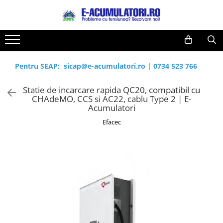
Toate Produsele
Reduceri de vara
Acumulatori, Baterii si Incarcatoare
Cabluri
Uzuale
Pentru SEAP:
sicap@e-acumulatori.ro
|
0734 523 766
Acumulatori
Baterii
Diverse
Statie de incarcare rapida QC20, compatibil cu
Baterii alcaline
Prelungitoare
CHAdeMO, CCS si AC22, cablu Type 2 | E-
Baterii litiu
Panouri fotovoltaice
Acumulatori
Zinc-Carbon
Sisteme de prindere
Efacec
Baterii rotunde argint
Invertoare
Baterii auditive
Statii de incarcare EV
Accesorii baterii
UPS
Baterii Industriale
Acumulatori
Ni-MH
Li-Ion