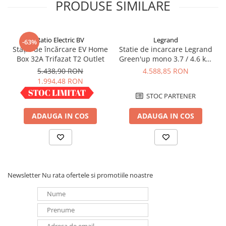
PRODUSE SIMILARE
Redresoare, incarcatoare si testere
Redresoare auto, moto, barci si
stationare
Ratio Electric BV
Legrand
-63%
Stație de încărcare EV Home
Statie de incarcare Legrand
Surse UPS
Box 32A Trifazat T2 Outlet
Green'up mono 3.7 / 4.6 kW
UPS pentru centrale termice si
16/20 A - Modul 3 - 059020
5.438,90 RON
4.588,85 RON
sisteme de urgenta - acumulator
1.994,48 RON
extern
UPS Calculatoare si Servere
IN STOC
STOC PARTENER
UPS Trifazat
ADAUGA IN COS
ADAUGA IN COS
Stabilizatoare Tensiune
PDUs unitati de distributie a
energiei electrice
Cabinete baterii
Newsletter
Nu rata ofertele si promotiile noastre
Acumulatori UPS
Drumetii / Camping
Accesorii
Frigidere portabile