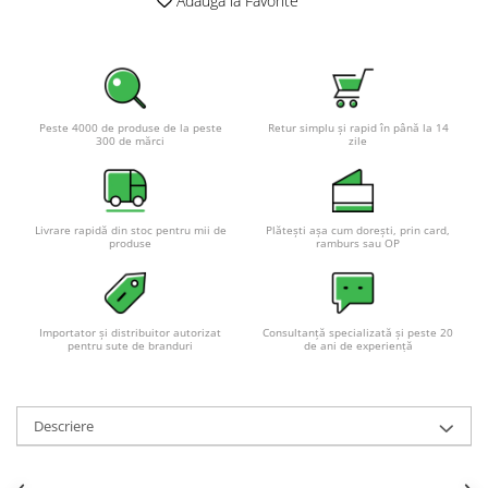
Adauga la Favorite
Pachete complete stocare energie
Sisteme de Stocare Comerciale
Sisteme fotovoltaice complete
Sisteme fotovoltaice de putere
Peste 4000 de produse de la peste
Retur simplu și rapid în până la 14
mica (rulota/caravan/case de
300 de mărci
zile
vacanta)
Sisteme fotovoltaice profesionale
Pachete sisteme fotovoltaice
Livrare rapidă din stoc pentru mii de
Plătești așa cum dorești, prin card,
Statii de incarcare vehicule
produse
ramburs sau OP
electrice
Statii de incarcare
Cabluri de incarcare vehicule
Importator și distribuitor autorizat
Consultanță specializată și peste 20
electrice
pentru sute de branduri
de ani de experiență
Prize de incarcare vehicule
electrice
Descriere
Accesorii
Turbine eoliene pentru casă