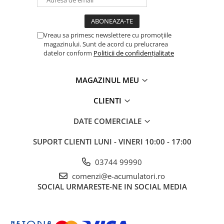
Panouri portabile
Racire/Incalzire
Vreau sa primesc newslettere cu promoțiile
Statii energie portabile
magazinului. Sunt de acord cu prelucrarea
datelor conform
Politicii de confidențialitate
Diverse
Electrice
MAGAZINUL MEU
Intrerupatoare si prize
Dulapuri pentru cablare
CLIENTI
structurata
DATE COMERCIALE
Sigurante
Tablouri electrice
SUPORT CLIENTI
LUNI - VINERI 10:00 - 17:00
Lumina (Becuri si Lanterne)
03744 99990
Laptop & PC accesorii, baterii,
cabluri USB, prelungitoare USB
comenzi@e-acumulatori.ro
SOCIAL
URMARESTE-NE IN SOCIAL MEDIA
Cablu de date si Adaptoare
Solutii solare portabile
Lichidare de stoc