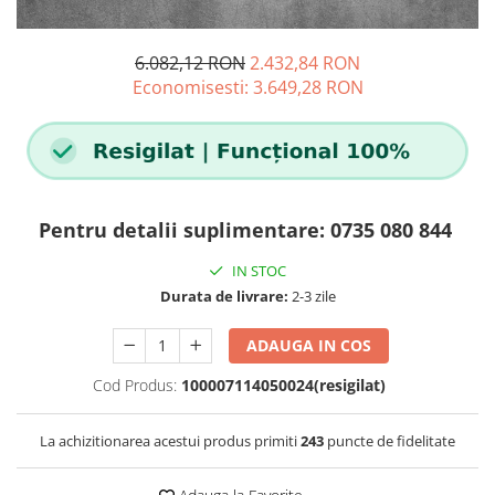
Incarcatoare acumulatori
Panouri fotovoltaice si accesorii
6.082,12 RON
2.432,84 RON
Panouri fotovoltaice
Economisesti:
3.649,28
RON
Sisteme prindere panouri
fotovoltaice
Accesorii
Invertoare
Invertoare Hibrid
Pentru detalii suplimentare: 0735 080 844
Invertoare On-grid
IN STOC
Invertoare Off-grid
Durata de livrare:
2-3 zile
Controlere solare
ADAUGA IN COS
MPPT
Cod Produs:
100007114050024(resigilat)
PWM
Convertoare de tensiune
La achizitionarea acestui produs primiti
243
puncte de fidelitate
Sisteme de stocare energie
LiFePO4