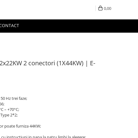
0,00
CONTACT
 2x22KW 2 conectori (1X44KW) | E-
50 Hz trei faze;
66;
°C – +70°C;
 Type 2*2;
tor poate furniza 44KW;
 cu instructiuni in pana la patru limbi la alegere;