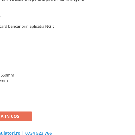
;
 card bancar prin aplicatia NGT;
0*1550mm
00mm
A IN COS
ulatori.ro
|
0734 523 766