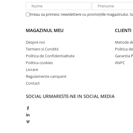
Redresoare, incarcatoare si testere
Redresoare auto, moto, barci si
Vreau sa primesc newslettere cu promoțiile magazinului. 
stationare
Surse UPS
MAGAZINUL MEU
CLIENTI
UPS pentru centrale termice si
Despre noi
Metode de
sisteme de urgenta - acumulator
extern
Termeni si Conditii
Politica d
UPS Calculatoare si Servere
Politica de Confidentialitate
Garantia 
UPS Trifazat
Politica cookies
ANPC
Livrare
Stabilizatoare Tensiune
Regulamente campanii
PDUs unitati de distributie a
Contact
energiei electrice
Cabinete baterii
SOCIAL
URMARESTE-NE IN SOCIAL MEDIA
Acumulatori UPS
Drumetii / Camping
Accesorii
Frigidere portabile