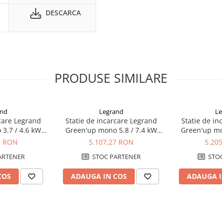
DESCARCA
PRODUSE SIMILARE
and
Legrand
Le
rcare Legrand
Statie de incarcare Legrand
Statie de in
3.7 / 4.6 kW
Green'up mono 5.8 / 7.4 kW
Green'up mo
l 3 - 059020
25/32 A - Modul 3 - 059029
16/20 A - Mod
8 RON
5.107,27 RON
5.20
ARTENER
STOC PARTENER
STOC
COS
ADAUGA IN COS
ADAUGA I