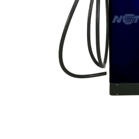
Incarcatoare acumulatori
Panouri fotovoltaice si accesorii
Panouri fotovoltaice
Sisteme prindere panouri
fotovoltaice
Accesorii
Invertoare
Invertoare Hibrid
Invertoare On-grid
Invertoare Off-grid
Controlere solare
MPPT
Distribuie
pe
PWM
Facebook
Convertoare de tensiune
Sisteme de stocare energie
LiFePO4