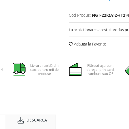
Cod Produs:
NGT-22K(A)2+(T2)4
La achizitionarea acestui produs pr
Adauga la Favorite
Livrare rapidă din
Plătești așa cum
14
stoc pentru mii de
dorești, prin card,
produse
ramburs sau OP
DESCARCA