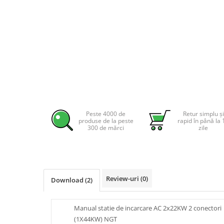
Pachete complete stocare energie
Sisteme de Stocare Comerciale
Sisteme fotovoltaice complete
Sisteme fotovoltaice de putere
mica (rulota/caravan/case de
vacanta)
Sisteme fotovoltaice profesionale
Pachete sisteme fotovoltaice
Statii de incarcare vehicule
Peste 4000 de
Retur simplu și
electrice
produse de la peste
rapid în până la 
300 de mărci
zile
Statii de incarcare
Cabluri de incarcare vehicule
electrice
Prize de incarcare vehicule
Review-uri
(0)
Download (2)
electrice
Accesorii
Manual statie de incarcare AC 2x22KW 2 conectori
Turbine eoliene pentru casă
(1X44KW) NGT