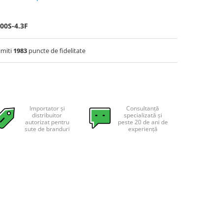
00S-4.3F
imiti
1983
puncte de fidelitate
Importator și
Consultanță
distribuitor
specializată și
autorizat pentru
peste 20 de ani de
sute de branduri
experiență