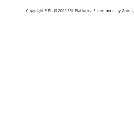
Panouri portabile
Copyright P PLUS 2002 SRL
Platforma E-commerce by Goma
Racire/Incalzire
Statii energie portabile
Diverse
Electrice
Intrerupatoare si prize
Dulapuri pentru cablare
structurata
Sigurante
Tablouri electrice
Lumina (Becuri si Lanterne)
Laptop & PC accesorii, baterii,
cabluri USB, prelungitoare USB
Cablu de date si Adaptoare
Solutii solare portabile
Lichidare de stoc