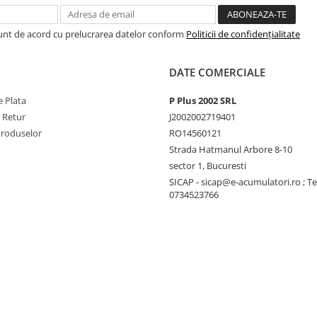
Sunt de acord cu prelucrarea datelor conform
Politicii de confidențialitate
DATE COMERCIALE
 Plata
P Plus 2002 SRL
e Retur
J2002002719401
Produselor
RO14560121
Strada Hatmanul Arbore 8-10
sector 1, Bucuresti
SICAP - sicap@e-acumulatori.ro ; Te
0734523766