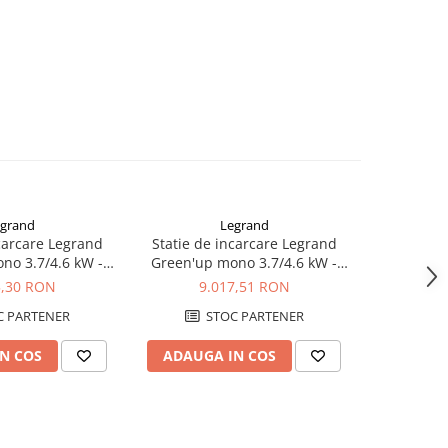
grand
Legrand
carcare Legrand
Statie de incarcare Legrand
Statie de
no 3.7/4.6 kW -
Green'up mono 3.7/4.6 kW -
Green'up 7
ul 2 si 3 - 059023
16/20 A - Modul 2 si 3 - 059024
2 
5,30 RON
9.017,51 RON
5.
 PARTENER
STOC PARTENER
S
N COS
ADAUGA IN COS
ADAUG