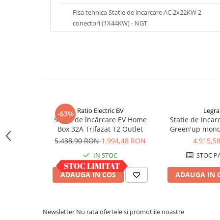
Acumulatori VRLA AGM/GEL /
Fisa tehnica Statie de incarcare AC 2x22KW 2
Tractiune / LiFePo4
conectori (1X44KW) - NGT
Baterii si acumulatori gel si VRLA
6-12 V
Baterii si acumulatori AGM VRLA
de 6-12 V
Acumulatori Moto, ATV
GEL
AGM
Ratio Electric BV
Legr
-63%
Li-Ion
Stație de încărcare EV Home
Statie de inca
Box 32A Trifazat T2 Outlet
Green'up mono 
SLA AGM (Sealed Lead Acid)
16/20 A - Modu
5.438,90 RON
1.994,48 RON
4.915,5
Deep Cycle - Tractiune/Semi-
Tractiune
IN STOC
STOC P
Marine & Caravan
ADAUGA IN COS
ADAUGA IN 
APC
Pachete acumulatori VRLA
Newsletter
Nu rata ofertele si promotiile noastre
Sisteme de management (BMS)