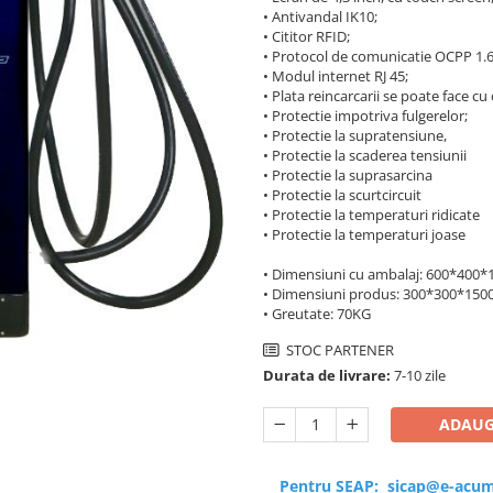
• Antivandal IK10;
• Cititor RFID;
• Protocol de comunicatie OCPP 1.6
• Modul internet RJ 45;
• Plata reincarcarii se poate face cu
• Protectie impotriva fulgerelor;
• Protectie la supratensiune,
• Protectie la scaderea tensiunii
• Protectie la suprasarcina
• Protectie la scurtcircuit
• Protectie la temperaturi ridicate
• Protectie la temperaturi joase
• Dimensiuni cu ambalaj: 600*40
• Dimensiuni produs: 300*300*15
• Greutate: 70KG
STOC PARTENER
Durata de livrare:
7-10 zile
ADAUG
Pentru SEAP:
sicap@e-acum