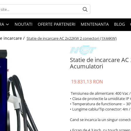
ARA
NOUTATI
OFERTE PARTENERI
MENTENANTA
BLOG
de incarcare /
Statie de incarcare AC 2x22KW 2 conectori (1X44KW)
Statie de incarcare AC
Acumulatori
19.831,13 RON
Tensiunea de alimentare: 400 Vac / 
• Clasa de protectie la umiditate IP 
• Temperatura de functionare: – 30
• Lungime cablu/Tip conector: 4m /
Cand se incarca la un singur conec
• Ecran de 4,3 inch, cu touch screen,