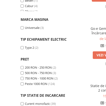
Besen
(1)
Incarcatoare acumulatori
Cabur
(4)
Panouri fotovoltaice si accesorii
Efacec
(2)
Panouri fotovoltaice
EVita
(8)
MARCA MASINA
Sisteme prindere panouri
Fronius
(9)
fotovoltaice
Go-e
Universale
(4)
(3)
Go-e Gemin
Încărcare
Huawei
(1)
Accesorii
+ 4G, eS
Juice Technology
(1)
de 
TIP ECHIPAMENT ELECTRIC
Invertoare
Legrand
(25)
Type 2
(2)
Invertoare Hibrid
Lektri.CO
(1)
Moon
(3)
VEZI 
Invertoare On-grid
PRET
NGT
(5)
Invertoare Off-grid
Plugpoint
(2)
200 RON - 250 RON
(2)
Controlere solare
Ratio
(5)
500 RON - 750 RON
(3)
MPPT
Ratio Electric BV
(15)
750 RON - 1000 RON
(2)
Rolec
(33)
PWM
Peste 1000 RON
(124)
Statie de
Smart
(4)
2 co
Convertoare de tensiune
Tron
(4)
TIP STATIE DE INCARCARE
1
Sisteme de stocare energie
Victron Energy
(3)
LiFePO4
Curent monofazic
(39)