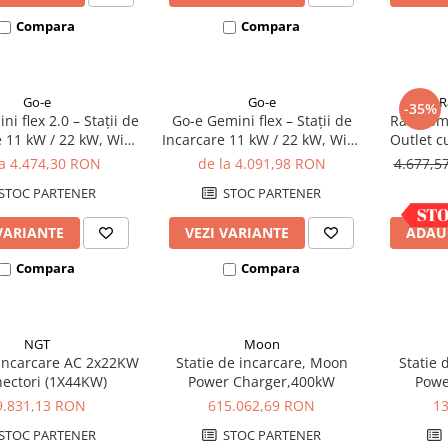
Compara
Compara
Go-e
Go-e
R
-35%
i flex 2.0 – Stații de
Go-e Gemini flex – Stații de
Ratio Sm
 11 kW / 22 kW, WiFi
Incarcare 11 kW / 22 kW, WiFi,
Outlet c
IM, Control Avansat
Montaj Fix sau Mobil
la 4.474,30 RON
de la 4.091,98 RON
4.677,
STOC PARTENER
STOC PARTENER
VARIANTE
VEZI VARIANTE
ADAU
Compara
Compara
NGT
Moon
 incarcare AC 2x22KW
Statie de incarcare, Moon
Statie
nectori (1X44KW)
Power Charger,400kW
Powe
9.831,13 RON
615.062,69 RON
1
STOC PARTENER
STOC PARTENER