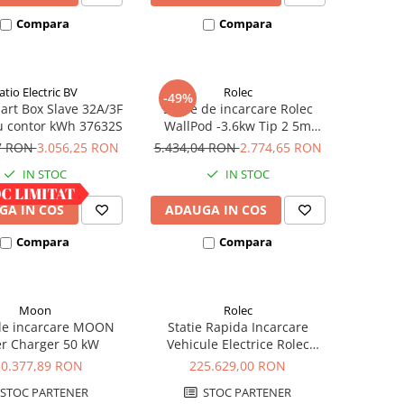
Compara
Compara
atio Electric BV
Rolec
-49%
art Box Slave 32A/3F
Statie de incarcare Rolec
u contor kWh 37632S
WallPod -3.6kw Tip 2 5m
Tethered - Neagra
57 RON
3.056,25 RON
5.434,04 RON
2.774,65 RON
IN STOC
IN STOC
GA IN COS
ADAUGA IN COS
Compara
Compara
Moon
Rolec
 de incarcare MOON
Statie Rapida Incarcare
r Charger 50 kW
Vehicule Electrice Rolec
ULTRACHARGE 160, 160kW
30.377,89 RON
225.629,00 RON
CCS&CCS
STOC PARTENER
STOC PARTENER