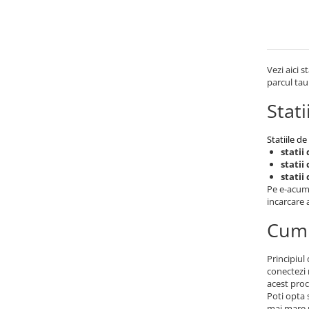
UPS
Acumulatori
Diverse
Vezi aici 
Invertoare
parcul tau
Sisteme de prindere
Stati
Statii de incarcare EV
OUTLET
Statiile de
statii
Pompe de caldura
statii
statii
Pe e-acumu
incarcare 
Cum 
Principiul
conectezi 
acest proc
Poti opta 
mai mare p