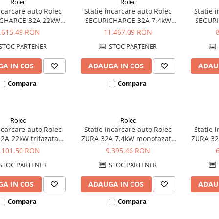
Rolec
Rolec
incarcare auto Rolec
Statie incarcare auto Rolec
Statie 
CHARGE 32A 22kW
SECURICHARGE 32A 7.4kW
SECURI
zata 1xpriza Tip 2
monofazata 2xpriza Tip 2
monofa
.615,49 RON
11.467,09 RON
STOC PARTENER
STOC PARTENER
A IN COS
ADAUGA IN COS
ADAU
Compara
Compara
Rolec
Rolec
incarcare auto Rolec
Statie incarcare auto Rolec
Statie 
2A 22kW trifazata
ZURA 32A 7.4kW monofazata
ZURA 32
1xpriza Tip 2
2xpriza Tip 2
.101,50 RON
9.395,46 RON
STOC PARTENER
STOC PARTENER
A IN COS
ADAUGA IN COS
ADAU
Compara
Compara