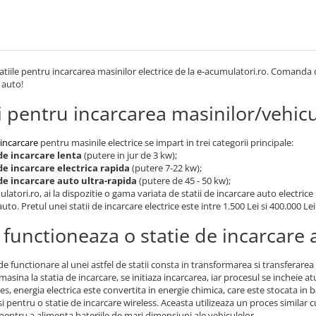
statiile pentru incarcarea masinilor electrice de la e-acumulatori.ro. Comanda de
 auto!
i pentru incarcarea masinilor/vehicu
 incarcare
pentru masinile electrice se impart in trei categorii principale:
 de incarcare lenta
(putere in jur de 3 kw);
 de incarcare electrica rapida
(putere 7-22 kw);
 de incarcare auto ultra-rapida
(putere de 45 - 50 kw);
latori.ro, ai la dispozitie o gama variata de statii de incarcare auto electric
auto. Pretul unei statii de incarcare electrice este intre 1.500 Lei si 400.000 
functioneaza o statie de incarcare a
 de functionare al unei astfel de statii consta in transformarea si transferarea
masina la statia de incarcare, se initiaza incarcarea, iar procesul se incheie 
es, energia electrica este convertita in energie chimica, care este stocata in b
si pentru o statie de incarcare wireless. Aceasta utilizeaza un proces similar 
entru a alimenta bateriile de mari dimensiuni ale vehiculelor.