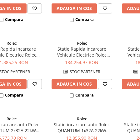
A IN COS
ADAUGA IN COS
ADAU
Compara
Compara
Rolec
Rolec
 Rapida Incarcare
Statie Rapida Incarcare
Stati
le Electrice Rolec
Vehicule Electrice Rolec
Vehicu
HARGE 160, 120kW
ULTRACHARGE 160, 80kW
ULTRA
1.385,25 RON
184.254,97 RON
1
CCS&CCS
CCS&CCS
STOC PARTENER
STOC PARTENER
A IN COS
ADAUGA IN COS
ADAU
Compara
Compara
Rolec
Rolec
incarcare auto Rolec
Statie incarcare auto Rolec
Statie 
TUM 2x32A 22kW
QUANTUM 1x32A 22kW
QUAN
zata 2xpriza Tip 2
trifazata 1xpriza Tip 2
monofa
6.773,70 RON
12.855,90 RON
2