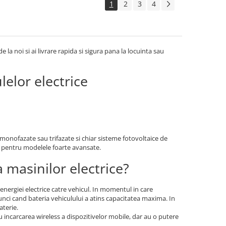
1
2
3
4
 la noi si ai livrare rapida si sigura pana la locuinta sau
lelor electrice
e monofazate sau trifazate si chiar sisteme fotovoltaice de
Lei pentru modelele foarte avansate.
 masinilor electrice?
 energiei electrice catre vehicul. In momentul in care
atunci cand bateria vehiculului a atins capacitatea maxima. In
aterie.
cu incarcarea wireless a dispozitivelor mobile, dar au o putere