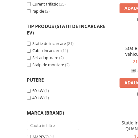
Curent trifazic
(35)
Pachete complete stocare energie
ADAUG
rapide
(2)
Sisteme de Stocare Comerciale
Sisteme fotovoltaice complete
TIP PRODUS (STATII DE INCARCARE
EV)
Sisteme fotovoltaice de putere
mica (rulota/caravan/case de
Statie de incarcare
(81)
vacanta)
Statie
Sisteme fotovoltaice profesionale
Cablu incarcare
(11)
Vehicu
Set adaptoare
(2)
Pachete sisteme fotovoltaice
ULTRAC
21
Stalp de montare
(2)
Statii de incarcare vehicule
electrice
PUTERE
Statii de incarcare
ADAUG
60 kW
(1)
Cabluri de incarcare vehicule
electrice
40 kW
(1)
Prize de incarcare vehicule
MARCA (BRAND)
electrice
Accesorii
Statie 
QUAN
Turbine eoliene pentru casă
trifa
1
AMPEVO
(1)