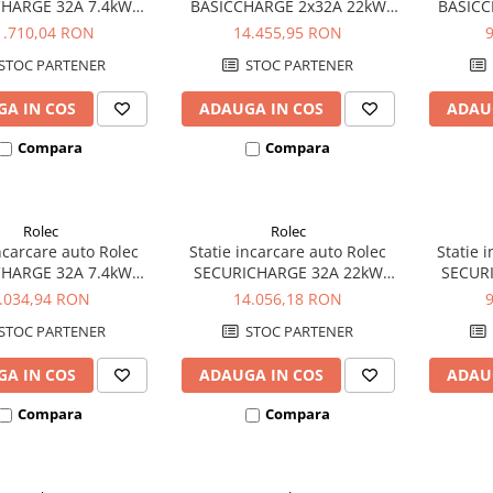
HARGE 32A 7.4kW
BASICCHARGE 2x32A 22kW
BASICC
zata 1xpriza Tip 2
trifazata 2xpriza Tip 2
trifa
1.710,04 RON
14.455,95 RON
STOC PARTENER
STOC PARTENER
A IN COS
ADAUGA IN COS
ADAU
Compara
Compara
Rolec
Rolec
incarcare auto Rolec
Statie incarcare auto Rolec
Statie 
CHARGE 32A 7.4kW
SECURICHARGE 32A 22kW
SECUR
zata 1xpriza Tip 2
trifazata 2xcablu 5m Tip 2
trifaza
.034,94 RON
14.056,18 RON
STOC PARTENER
STOC PARTENER
A IN COS
ADAUGA IN COS
ADAU
Compara
Compara