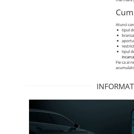
Cum a
Atunci can
tipul 
bransa
aportu
restric
tipul d
incarca
Fie ca ai 
acumulator
INFORMATI