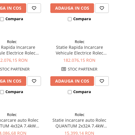
GA IN COS
ADAUGA IN COS
Compara
Compara
Rolec
Rolec
e Rapida Incarcare
Statie Rapida Incarcare
le Electrice Rolec
Vehicule Electrice Rolec
CHARGE 160, 60kW
ULTRACHARGE 160, 60kW
82.076,15 RON
182.076,15 RON
CCS&CCS
CHAdeMO&CCS
STOC PARTENER
STOC PARTENER
GA IN COS
ADAUGA IN COS
Compara
Compara
Rolec
Rolec
incarcare auto Rolec
Statie incarcare auto Rolec
TUM 4x32A 7.4kW
QUANTUM 2x32A 7.4kW
zata 4xpriza Tip 2
monofazata 2xpriza Tip 2
4.086,68 RON
15.399,14 RON