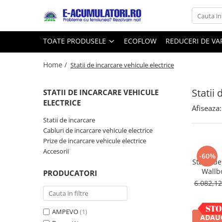
Toate Produsele
Reduceri de vara
TOATE PRODUSELE
ECOFLOW
REDUCERI DE V
Acumulatori, Baterii si Incarcatoare
Cabluri
Uzuale
Home /
Statii de incarcare vehicule electrice
Acumulatori
Baterii
Diverse
Statii 
Baterii alcaline
Prelungitoare
STATII DE INCARCARE VEHICULE
ELECTRICE
Baterii litiu
Panouri fotovoltaice
Afiseaza:
Zinc-Carbon
Sisteme de prindere
Statii de incarcare
Baterii rotunde argint
Invertoare
Cabluri de incarcare vehicule electrice
Prize de incarcare vehicule electrice
Baterii auditive
Statii de incarcare EV
Accesorii
Accesorii baterii
-60%
UPS
Statie de
Baterii Industriale
Wallb
PRODUCATORI
6.082,1
Acumulatori
Ni-MH
AMPEVO
(1)
Li-Ion
ADAUG