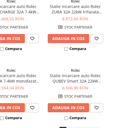
Rolec
Rolec
incarcare auto Rolec
Statie incarcare auto Rolec
CHARGE 32A 7.4kW
ZURA 32A 22kW trifazata
zata 1xpriza Tip 2
1xcablu 5m Tip 2
8.468,55 RON
8.872,66 RON
STOC PARTENER
STOC PARTENER
GA IN COS
ADAUGA IN COS
Compara
Compara
Rolec
Rolec
incarcare auto Rolec
Statie incarcare auto Rolec
A 7.4kW monofazata
QUBEV Smart 32A 22kW
1xpriza Tip 2
trifazata cu cablu 5m Tip 2
6.594,04 RON
6.506,90 RON
STOC PARTENER
STOC PARTENER
GA IN COS
ADAUGA IN COS
Compara
Compara