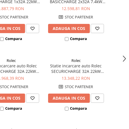
HARGE 1x32A 22kW
BASICCHARGE 2x32A 7.4kW
zata 1xpriza Tip 2
monofazata 2xpriza Tip 2
9.887,79 RON
12.598,81 RON
STOC PARTENER
STOC PARTENER
GA IN COS
ADAUGA IN COS
Compara
Compara
Rolec
Rolec
incarcare auto Rolec
Statie incarcare auto Rolec
ICHARGE 32A 22kW
SECURICHARGE 32A 22kW
ta 1xcablu 5m Tip 2
trifazata 2xpriza Tip 2
9.968,39 RON
13.348,22 RON
STOC PARTENER
STOC PARTENER
GA IN COS
ADAUGA IN COS
Compara
Compara