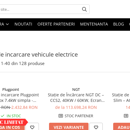
ARA
NOUTATI
OFERTE PARTENERI
MENTENANTA
BLOG
de incarcare vehicule electrice
1-
40
din
128
produse
Plugpoint
NGT
 incarcare Plugpoint
Stație de Încărcare NGT DC –
Stație d
ox 7.4kW simpla -
CCS2, 40KW / 60KW, Ecran
Slim – A
Resigilat
Touch 7”, Montaj Flexibil
Ecran
2 RON
2.432,84 RON
de la 113.698,24 RON
1
IN STOC
STOC PARTENER
A IN COS
VEZI VARIANTE
ADAU