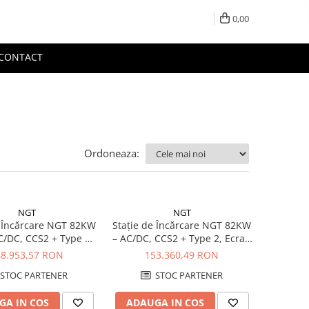
0,00
CONTACT
Ordoneaza:
NGT
NGT
e Încărcare NGT 82KW
Stație de Încărcare NGT 82KW
C/DC, CCS2 + Type 2,
– AC/DC, CCS2 + Type 2, Ecran
 7” Touch, Format
7” Touch
48.953,57 RON
153.360,49 RON
Compact
STOC PARTENER
STOC PARTENER
GA IN COS
ADAUGA IN COS