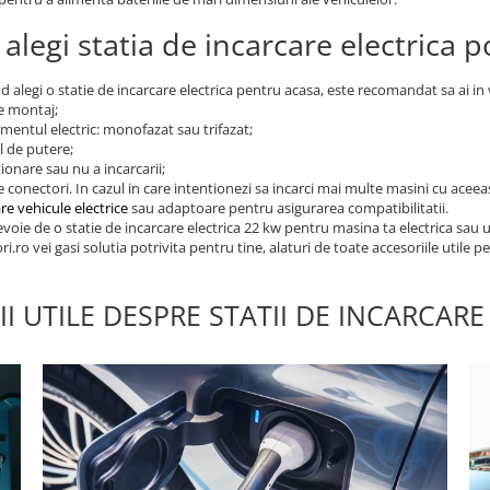
legi statia de incarcare electrica po
d alegi o statie de incarcare electrica pentru acasa, este recomandat sa ai i
de montaj;
mentul electric: monofazat sau trifazat;
l de putere;
tionare sau nu a incarcarii;
e conectori. In cazul in care intentionezi sa incarci mai multe masini cu aceeas
re vehicule electrice
sau adaptoare pentru asigurarea compatibilitatii.
nevoie de o statie de incarcare electrica 22 kw pentru masina ta electrica sau
i.ro vei gasi solutia potrivita pentru tine, alaturi de toate accesoriile utile
I UTILE DESPRE STATII DE INCARCARE