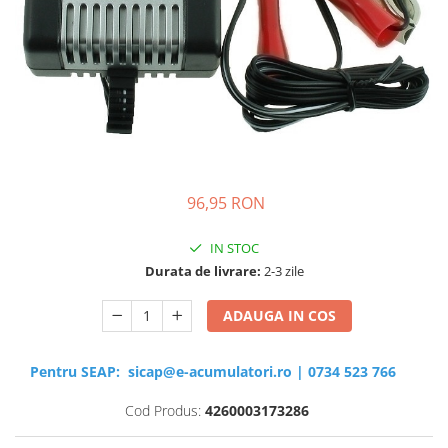
Sisteme de management (BMS)
Redresoare, incarcatoare si testere
Redresoare auto, moto, barci si
stationare
96,95 RON
IN STOC
Durata de livrare:
2-3 zile
ADAUGA IN COS
Pentru SEAP:
sicap@e-acumulatori.ro
|
0734 523 766
Cod Produs:
4260003173286