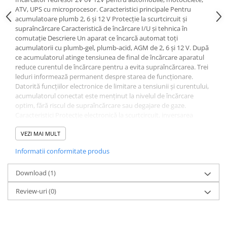
ATV, UPS cu microprocesor. Caracteristici principale Pentru
acumulatoare plumb 2, 6 şi 12 V Protecţie la scurtcircuit şi
supraîncărcare Caracteristică de încărcare I/U şi tehnica în
comutaţie Descriere Un aparat ce încarcă automat toți
acumulatorii cu plumb-gel, plumb-acid, AGM de 2, 6 şi 12 V. După
ce acumulatorul atinge tensiunea de final de încărcare aparatul
reduce curentul de încărcare pentru a evita supraîncărcarea. Trei
leduri informează permanent despre starea de funcţionare.
Datorită funcţiilor electronice de limitare a tensiunii şi curentului,
acumulatorul conectat este menţinut la nivelul de încărcare
optim, fără riscul de supraîncărcare sau degajare de gaze.
Caracteristici Protecţie electronică la scurtcircuit, inversarea
polarităţii şi supraîncărcare Tensiune constantă final de încărcare
Ajustare automată curent de încărcare Încărcarea începe numai
VEZI MAI MULT
dacă acumulatorul este legat corect Afişare optică pentru reţea,
Informatii conformitate produs
încărcare şi inversarea polarităţii Fără acumulator nu există
tensiune la nivelul clemelor de ieşire Tensiune final de încărcare
2,3 V, 6,9 V, 13,8 V Inclusiv cleme baterie Curbă caracteristică I/U
Download (1)
Tehnică modernă în comutaţie Pachetul include Încărcător Cleme
Review-uri
(0)
crocodil Manual de utilizareDate tehnice Capacitate recomandată
acumulator: 1,2 - 40 Ah Dimensiuni: (L x l x Î) 85 x 65 x 35 mm
Pentru acumulatori: 2, 6, 12 V Curent max. încărcare: 0,8 A
Greutate: 175 g Canale de încărcare: 1 Tensiune de funcţionare: