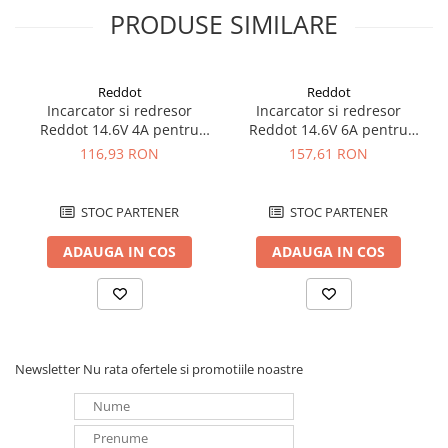
230 V/50 Hz Acumulatori compatibili: plumb-gel, plumb-acid,
PRODUSE SIMILARE
AGMDate tehnice Capacitate recomandată acumulator: 1,2 - 40
Ah Dimensiuni: (L x l x Î) 85 x 65 x 35 mm Pentru acumulatori: 2, 6,
12 V Curent max. încărcare: 0,8 A Greutate: 175 g Canale de
încărcare: 1 Tensiune de funcţionare: 230 V/50 Hz Acumulatori
Reddot
Reddot
compatibili: plumb-gel, plumb-acid, AGM
Incarcator si redresor
Incarcator si redresor
Reddot 14.6V 4A pentru
Reddot 14.6V 6A pentru
acumulatori LiFePo4
acumulatori LiFePo4
116,93 RON
157,61 RON
AQCHR14.6/4.0_LFP
AQCHR14.6/6.0_LFP
STOC PARTENER
STOC PARTENER
ADAUGA IN COS
ADAUGA IN COS
Newsletter
Nu rata ofertele si promotiile noastre