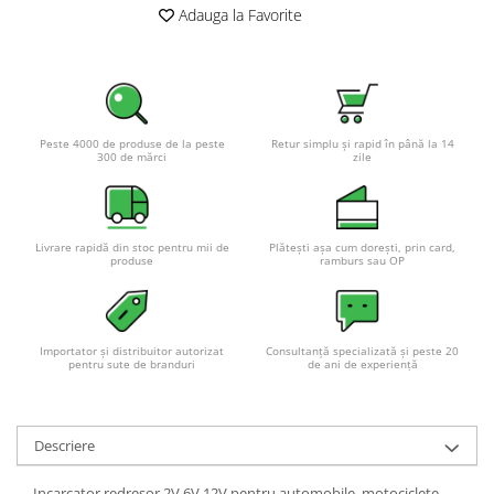
Adauga la Favorite
Peste 4000 de produse de la peste
Retur simplu și rapid în până la 14
300 de mărci
zile
Livrare rapidă din stoc pentru mii de
Plătești așa cum dorești, prin card,
produse
ramburs sau OP
Importator și distribuitor autorizat
Consultanță specializată și peste 20
pentru sute de branduri
de ani de experiență
Descriere
Incarcator redresor 2V 6V 12V pentru automobile, motociclete,