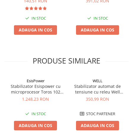
140,51 RON
391,02 RON
IN STOC
IN STOC
ADAUGA IN COS
ADAUGA IN COS
PRODUSE SIMILARE
EsisPower
WELL
Stabilizator Esispower cu
Stabilizator automat de
microprocesor Toros 102
tensiune cu releu Well
Mono Phase 2kVA
1500VA/900W AVR-REL-
1.248,23 RON
350,99 RON
SLIMPOWER1500-WL
IN STOC
STOC PARTENER
ADAUGA IN COS
ADAUGA IN COS