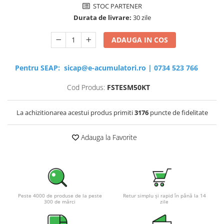
STOC PARTENER
Durata de livrare:
30 zile
ADAUGA IN COS
Pentru SEAP:
sicap@e-acumulatori.ro
|
0734 523 766
Cod Produs:
FSTESM50KT
La achizitionarea acestui produs primiti
3176
puncte de fidelitate
Adauga la Favorite
Peste 4000 de produse de la peste
Retur simplu și rapid în până la 14
300 de mărci
zile