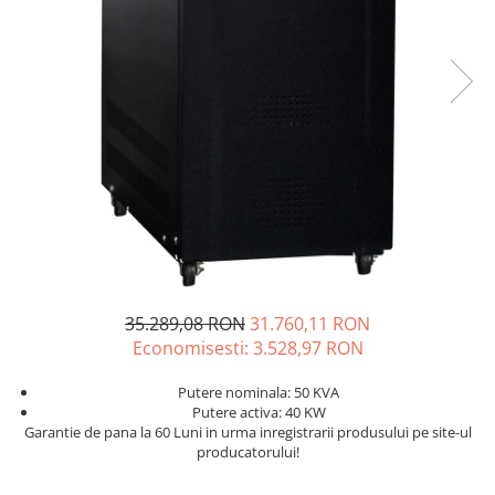
Sisteme de management (BMS)
Redresoare, incarcatoare si testere
Redresoare auto, moto, barci si
stationare
35.289,08 RON
31.760,11 RON
Economisesti:
3.528,97
RON
Putere nominala: 50 KVA
Putere activa: 40 KW
Garantie de pana la 60 Luni in urma inregistrarii produsului pe site-ul
producatorului!