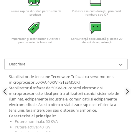
Livrare rapidă din stoc pentru mii de
Plătești așa cum dorești, prin card,
produse
ramburs sau OP
Importator și distribuitor autorizat
Consultanță specializată și peste 20
pentru sute de branduri
de ani de experiență
Descriere
Stabilizator de tensiune Tecnoware Trifazat cu servomotor si
microprocesor 50KVA 40KW FSTESM50KT
Stabilizatorul trifazat de 50KVA cu control electronic si
microprocesor este ideal pentru utilizatorii casnici, sistemele de
iluminat, echipamente industriale, comunicatii si echipamente
electromedicale. Acesta ofera o stabilizare rapida si eficienta a
tensiunii, fara intreruperi sau distorsiuni armonice.
Caracteristici principale:
Putere nominala: 50 KVA
Putere activa: 40 KW