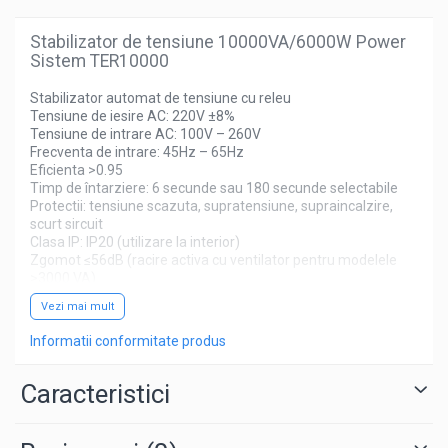
Stabilizator de tensiune 10000VA/6000W Power
Sistem TER10000
Stabilizator automat de tensiune cu releu
Tensiune de iesire AC: 220V ±8%
Tensiune de intrare AC: 100V – 260V
Frecventa de intrare: 45Hz – 65Hz
Eficienta >0.95
Timp de întarziere: 6 secunde sau 180 secunde selectabile
Protectii: tensiune scazuta, supratensiune, supraincalzire,
scurt sircuit
Clasa IP: IP20 (utilizare la interior)
Zgomot ≤56dB (racire activa cu ventilator pentru modelele
>3000 VA)
recomandat pentru dispozitive care nu necesita o precizie
Vezi mai mult
ridicata a tensiunii de alimentare
Informatii conformitate produs
Caracteristici