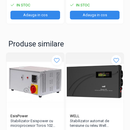
IN STOC
IN STOC
Adauga in cos
Adauga in cos
Produse similare
EsisPower
WELL
Stabilizator Esispower cu
Stabilizator automat de
microprocesor Toros 102
tensiune cu releu Well