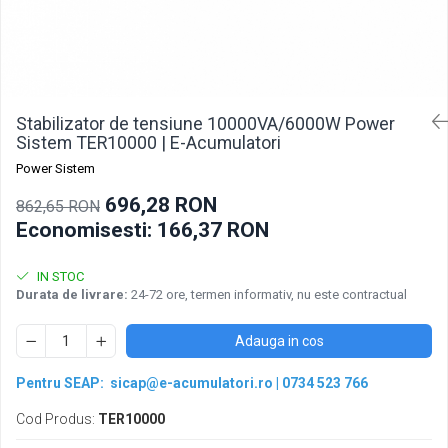
Pachete acumulatori VRLA
Sisteme de management (BMS)
Redresoare, incarcatoare si testere
Redresoare auto, moto, barci si
stationare
Stabilizator de tensiune 10000VA/6000W Power
Sistem TER10000 | E-Acumulatori
Power Sistem
696,28 RON
862,65 RON
Economisesti:
166,37
RON
IN STOC
Durata de livrare:
24-72 ore, termen informativ, nu este contractual
Adauga in cos
Pentru SEAP:
sicap@e-acumulatori.ro
|
0734 523 766
Cod Produs:
TER10000