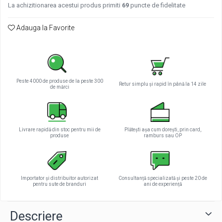
La achizitionarea acestui produs primiti
69
puncte de fidelitate
Adauga la Favorite
Peste 4000 de produse de la peste 300
Retur simplu și rapid în până la 14 zile
de mărci
Livrare rapidă din stoc pentru mii de
Plătești așa cum dorești, prin card,
produse
ramburs sau OP
Importator și distribuitor autorizat
Consultanță specializată și peste 20 de
pentru sute de branduri
ani de experiență
Descriere