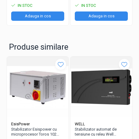
IN STOC
IN STOC
Adauga in cos
Adauga in cos
Produse similare
EsisPower
WELL
Stabilizator Esispower cu
Stabilizator automat de
microprocesor Toros 102
tensiune cu releu Well