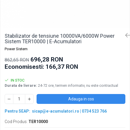
Pachete acumulatori VRLA
Sisteme de management (BMS)
Redresoare, incarcatoare si testere
Redresoare auto, moto, barci si
stationare
Stabilizator de tensiune 10000VA/6000W Power
Sistem TER10000 | E-Acumulatori
Power Sistem
696,28 RON
862,65 RON
Economisesti:
166,37
RON
IN STOC
Durata de livrare:
24-72 ore, termen informativ, nu este contractual
Adauga in cos
Pentru SEAP:
sicap@e-acumulatori.ro
|
0734 523 766
Cod Produs:
TER10000