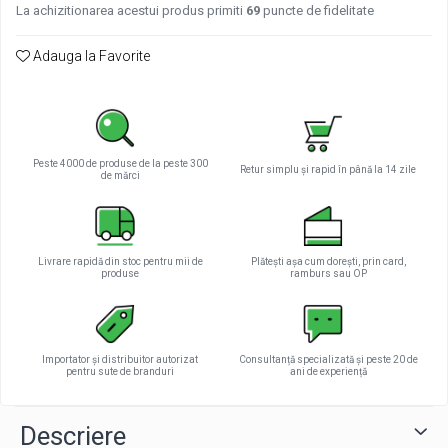
La achizitionarea acestui produs primiti
69
puncte de fidelitate
Adauga la Favorite
Peste 4000 de produse de la peste 300
Retur simplu și rapid în până la 14 zile
de mărci
Livrare rapidă din stoc pentru mii de
Plătești așa cum dorești, prin card,
produse
ramburs sau OP
Importator și distribuitor autorizat
Consultanță specializată și peste 20 de
pentru sute de branduri
ani de experiență
Descriere