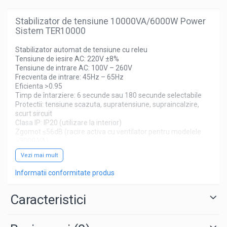
Stabilizator de tensiune 10000VA/6000W Power
Sistem TER10000
Stabilizator automat de tensiune cu releu
Tensiune de iesire AC: 220V ±8%
Tensiune de intrare AC: 100V – 260V
Frecventa de intrare: 45Hz – 65Hz
Eficienta >0.95
Timp de întarziere: 6 secunde sau 180 secunde selectabile
Protectii: tensiune scazuta, supratensiune, supraincalzire,
scurt sircuit
Clasa IP: IP20 (utilizare la interior)
Zgomot ≤56dB (racire activa cu ventilator pentru modelele
>3000 VA)
recomandat pentru dispozitive care nu necesita o precizie
Vezi mai mult
ridicata a tensiunii de alimentare
Informatii conformitate produs
Caracteristici