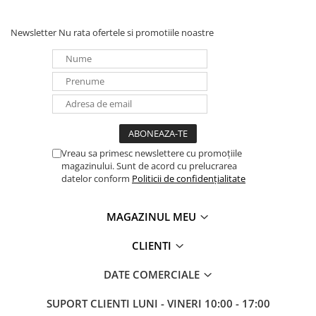
UPS
Acumulatori
Newsletter
Nu rata ofertele si promotiile noastre
Diverse
Invertoare
Sisteme de prindere
Statii de incarcare EV
OUTLET
Vreau sa primesc newslettere cu promoțiile
Pompe de caldura
magazinului. Sunt de acord cu prelucrarea
datelor conform
Politicii de confidențialitate
MAGAZINUL MEU
CLIENTI
DATE COMERCIALE
SUPORT CLIENTI
LUNI - VINERI 10:00 - 17:00