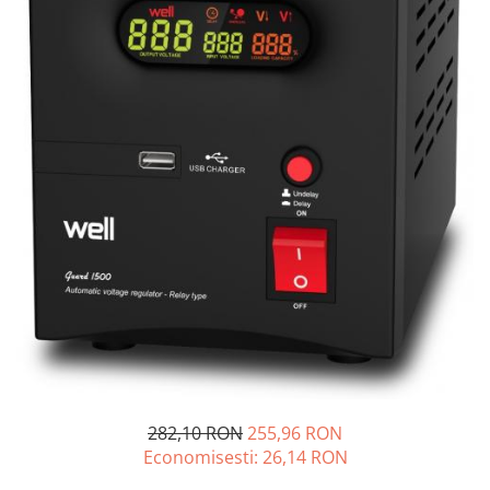
Incarcatoare acumulatori
Panouri fotovoltaice si accesorii
Panouri fotovoltaice
Sisteme prindere panouri
fotovoltaice
Accesorii
Invertoare
Invertoare Hibrid
Invertoare On-grid
Invertoare Off-grid
Controlere solare
MPPT
PWM
Convertoare de tensiune
282,10 RON
255,96 RON
Sisteme de stocare energie
Economisesti:
26,14
RON
LiFePO4