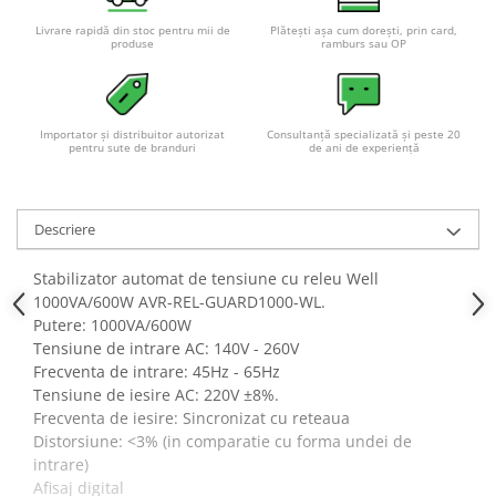
Acumulatori VRLA AGM/GEL /
Tractiune / LiFePo4
Livrare rapidă din stoc pentru mii de
Plătești așa cum dorești, prin card,
produse
ramburs sau OP
Baterii si acumulatori gel si VRLA
6-12 V
Baterii si acumulatori AGM VRLA
Importator și distribuitor autorizat
Consultanță specializată și peste 20
de 6-12 V
pentru sute de branduri
de ani de experiență
Acumulatori Moto, ATV
GEL
Descriere
AGM
Li-Ion
Stabilizator automat de tensiune cu releu Well
SLA AGM (Sealed Lead Acid)
1000VA/600W AVR-REL-GUARD1000-WL.
Deep Cycle - Tractiune/Semi-
Putere: 1000VA/600W
Tractiune
Tensiune de intrare AC: 140V - 260V
Frecventa de intrare: 45Hz - 65Hz
Marine & Caravan
Tensiune de iesire AC: 220V
±8%.
APC
Frecventa de iesire: Sincronizat cu reteaua
Distorsiune:
<3% (in comparatie cu forma undei de
Pachete acumulatori VRLA
intrare)
Sisteme de management (BMS)
Afisaj digital