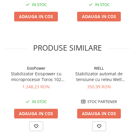
IN STOC
IN STOC
Panouri portabile
Racire/Incalzire
ADAUGA IN COS
ADAUGA IN COS
Statii energie portabile
Diverse
Electrice
PRODUSE SIMILARE
Intrerupatoare si prize
Dulapuri pentru cablare
structurata
EsisPower
WELL
Sigurante
Stabilizator Esispower cu
Stabilizator automat de
microprocesor Toros 102
tensiune cu releu Well
Tablouri electrice
Mono Phase 2kVA
1500VA/900W AVR-REL-
1.248,23 RON
350,99 RON
Lumina (Becuri si Lanterne)
SLIMPOWER1500-WL
Laptop & PC accesorii, baterii,
IN STOC
STOC PARTENER
cabluri USB, prelungitoare USB
ADAUGA IN COS
ADAUGA IN COS
Cablu de date si Adaptoare
Solutii solare portabile
Lichidare de stoc