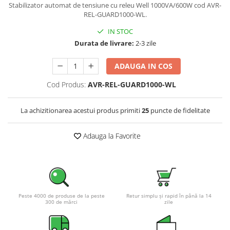
Stabilizator automat de tensiune cu releu Well
1000VA/600W cod AVR-
Pachete complete stocare energie
REL-GUARD1000-WL
.
Sisteme de Stocare Comerciale
IN STOC
Sisteme fotovoltaice complete
Durata de livrare:
2-3 zile
Sisteme fotovoltaice de putere
mica (rulota/caravan/case de
ADAUGA IN COS
vacanta)
Sisteme fotovoltaice profesionale
Cod Produs:
AVR-REL-GUARD1000-WL
Pachete sisteme fotovoltaice
La achizitionarea acestui produs primiti
25
puncte de fidelitate
Statii de incarcare vehicule
electrice
Adauga la Favorite
Statii de incarcare
Cabluri de incarcare vehicule
electrice
Prize de incarcare vehicule
electrice
Peste 4000 de produse de la peste
Retur simplu și rapid în până la 14
300 de mărci
zile
Accesorii
Turbine eoliene pentru casă