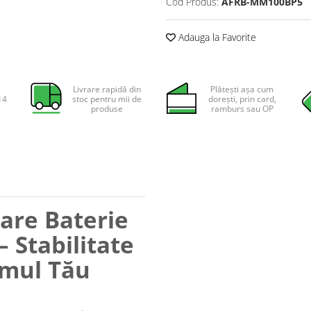
Cod Produs:
AFRB-MM100BP5
Adauga la Favorite
Livrare rapidă din
Plătești așa cum
14
stoc pentru mii de
dorești, prin card,
produse
ramburs sau OP
are Baterie
 Stabilitate
emul Tău