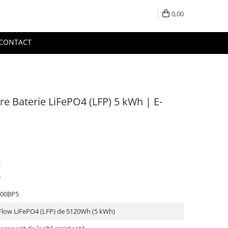
0,00
CONTACT
e Baterie LiFePO4 (LFP) 5 kWh | E-
:
e
00BP5
oFlow LiFePO4 (LFP) de 5120Wh (5 kWh)