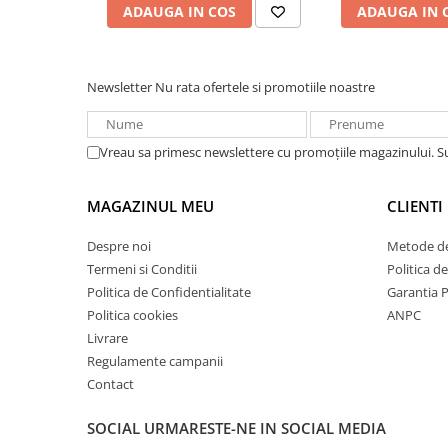
ADAUGA IN COS
ADAUGA IN 
Redresoare, incarcatoare si testere
Specificații Tehnice:
Redresoare auto, moto, barci si
Caracteristică
Specificație
stationare
Newsletter
Nu rata ofertele si promotiile noastre
Cod Produs
AFRB-MM100BP5
Surse UPS
UPS pentru centrale termice si
Compatibilitate
Baterii EcoFlow LiFePO4 (LFP) de 
sisteme de urgenta - acumulator
Vreau sa primesc newslettere cu promoțiile magazinului. 
Material
Metal sau compozit de înaltă rezist
extern
UPS Calculatoare si Servere
Culoare
(Specific EcoFlow)
MAGAZINUL MEU
CLIENTI
UPS Trifazat
Tip de Montaj
Fixare pe suprafață (șuruburi, etc.)
Stabilizatoare Tensiune
Despre noi
Metode de
PDUs unitati de distributie a
Termeni si Conditii
Dimensiuni (L x
Adaptate dimensiunilor bateriei de
Politica d
l x Î)
Kits)
energiei electrice
Politica de Confidentialitate
Garantia 
Politica cookies
ANPC
Cabinete baterii
Greutate
(Optimă pentru stabilitate, dar ada
Livrare
Acumulatori UPS
Conținut
1 x Suport Montare Baterie LiFePO4
Regulamente campanii
Pachet
accesorii de montaj)
Drumetii / Camping
Contact
Accesorii
SOCIAL
URMARESTE-NE IN SOCIAL MEDIA
Frigidere portabile