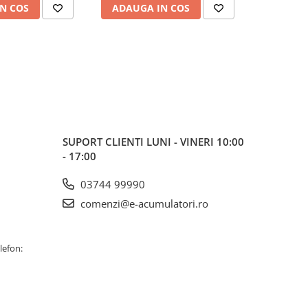
N COS
ADAUGA IN COS
ADAUG
SUPORT CLIENTI
LUNI - VINERI 10:00
- 17:00
03744 99990
comenzi@e-acumulatori.ro
lefon: