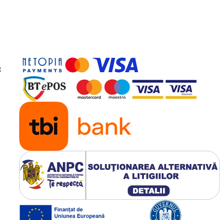
itate:
Asigură fixarea sigură a
 este critică.
rea stabilă și ordonată a
izolate care necesită multă
ea unui sistem energetic curat,
g
elor cheie.
riscul de deteriorare a bateriei și
teia.
t fundamental pentru
capacitate, robust și de