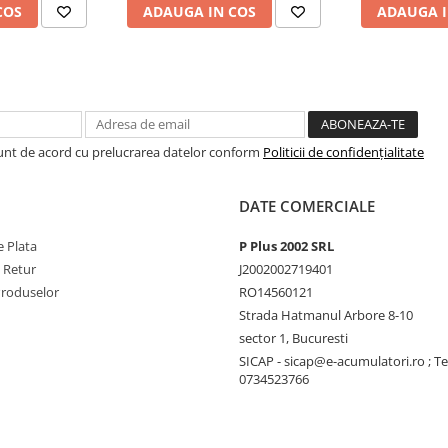
COS
ADAUGA IN COS
ADAUGA I
5120Wh (5 kWh)
Sunt de acord cu prelucrarea datelor conform
Politicii de confidențialitate
ență
DATE COMERCIALE
 Plata
P Plus 2002 SRL
 5 kWh (specific EcoFlow Power
e Retur
J2002002719401
Produselor
RO14560121
Strada Hatmanul Arbore 8-10
ptată dimensiunii bateriei)
sector 1, Bucuresti
 (LFP) 5 kWh (posibil cu
SICAP - sicap@e-acumulatori.ro ; Te
0734523766