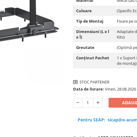
Material
Metal sau c
Culoare
(Specific E
Tip de Montaj
Fixare pe s
Dimensiuni (L x l
Adaptate d
x Î)
Kits)
Greutate
(Optimă pen
Conținut Pachet
1 x Suport 
de montaj)
STOC PARTENER
Data de livrare:
Vineri, 28.08.2026
ADAUG
Pentru SEAP:
sicap@e-acum