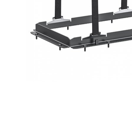
Incarcatoare acumulatori
Panouri fotovoltaice si accesorii
Panouri fotovoltaice
Sisteme prindere panouri
fotovoltaice
Accesorii
Invertoare
Invertoare Hibrid
Invertoare On-grid
Invertoare Off-grid
Controlere solare
Distribuie
pe
MPPT
Facebook
PWM
Convertoare de tensiune
Sisteme de stocare energie
LiFePO4