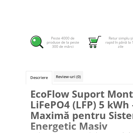
Pachete complete stocare energie
Sisteme de Stocare Comerciale
Sisteme fotovoltaice complete
Sisteme fotovoltaice de putere
mica (rulota/caravan/case de
Peste 4000 de
Retur simplu și
produse de la peste
rapid în până la 
vacanta)
Sisteme fotovoltaice profesionale
300 de mărci
zile
Pachete sisteme fotovoltaice
Statii de incarcare vehicule
electrice
Review-uri
(0)
Descriere
Statii de incarcare
Cabluri de incarcare vehicule
EcoFlow Suport Mont
electrice
LiFePO4 (LFP) 5 kWh –
Prize de incarcare vehicule
electrice
Maximă pentru Sist
Accesorii
Energetic Masiv
Turbine eoliene pentru casă