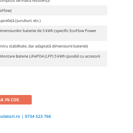
ompozit de înaltă rezistență
coFlow)
uprafață (șuruburi, etc.)
imensiunilor bateriei de 5 kWh (specific EcoFlow Power
tru stabilitate, dar adaptată dimensiunii bateriei)
Montare Baterie LiFePO4 (LFP) 5 kWh (posibil cu accesorii
A IN COS
ulatori.ro
|
0734 523 766