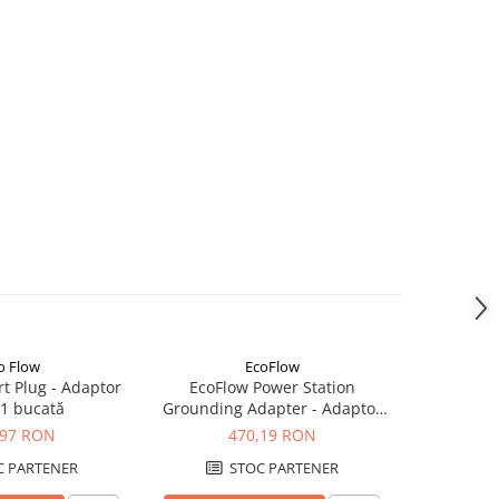
o Flow
EcoFlow
t Plug - Adaptor
EcoFlow Power Station
EcoFlow
 1 bucată
Grounding Adapter - Adaptor
Panouri So
Pamantare EV C20
,97 RON
470,19 RON
1.
 PARTENER
STOC PARTENER
S