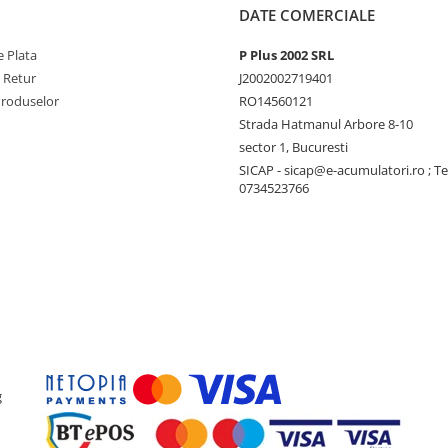
imilar, rezistent la UV
DATE COMERCIALE
orii MC4 (rezistență la praf și
 Plata
P Plus 2002 SRL
e Retur
J2002002719401
Produselor
RO14560121
Strada Hatmanul Arbore 8-10
 standardelor MC4)
sector 1, Bucuresti
SICAP - sicap@e-acumulatori.ro ; Te
e solare și stațiile de
0734523766
re
stații de alimentare EcoFlow și
g
a panourilor solare în zone cu
stanță de stația de energie.
ultor panouri solare în serie