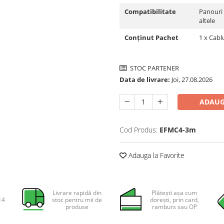
Compatibilitate
Panouri 
altele
Conținut Pachet
1 x Cab
STOC PARTENER
Data de livrare:
Joi, 27.08.2026
ADAUG
Cod Produs:
EFMC4-3m
Adauga la Favorite
Livrare rapidă din
Plătești așa cum
14
stoc pentru mii de
dorești, prin card,
produse
ramburs sau OP