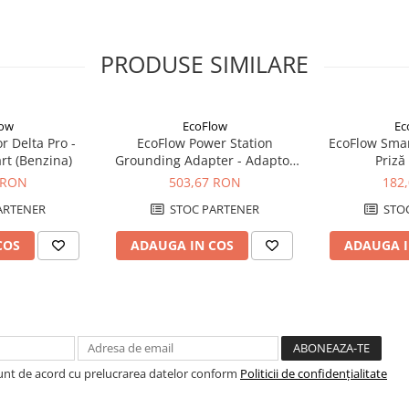
EcoFlow
ri Solare
PRODUSE SIMILARE
low
EcoFlow
Ec
r Delta Pro -
EcoFlow Power Station
EcoFlow Smar
rt (Benzina)
Grounding Adapter - Adaptor
Priză
Pamantare EV C14
 RON
503,67 RON
182
ARTENER
STOC PARTENER
STOC
COS
ADAUGA IN COS
ADAUGA I
ațiilor conectorilor MC4
ecificațiilor conectorilor MC4
Sunt de acord cu prelucrarea datelor conform
Politicii de confidențialitate