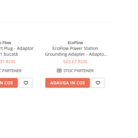
o Flow
EcoFlow
t Plug - Adaptor
EcoFlow Power Station
EcoFlow
 1 bucată
Grounding Adapter - Adaptor
Panouri So
Pamantare EV C20
,01 RON
503,67 RON
1.
 PARTENER
STOC PARTENER
S
N COS
ADAUGA IN COS
ADAUG