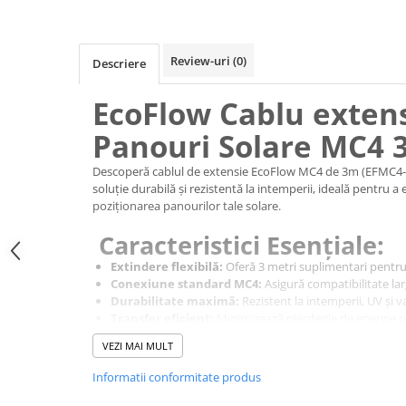
Acumulatori VRLA AGM/GEL /
Tractiune / LiFePo4
Baterii si acumulatori gel si VRLA
Review-uri
(0)
Descriere
6-12 V
Baterii si acumulatori AGM VRLA
EcoFlow Cablu exten
de 6-12 V
Panouri Solare MC4
Acumulatori Moto, ATV
GEL
Descoperă cablul de extensie EcoFlow MC4 de 3m (EFMC4-
soluție durabilă și rezistentă la intemperii, ideală pentru a
AGM
poziționarea panourilor tale solare.
Li-Ion
Caracteristici Esențiale:
SLA AGM (Sealed Lead Acid)
Deep Cycle - Tractiune/Semi-
Extindere flexibilă:
Oferă 3 metri suplimentari pentru
Tractiune
Conexiune standard MC4:
Asigură compatibilitate lar
Durabilitate maximă:
Rezistent la intemperii, UV și v
Marine & Caravan
Transfer eficient:
Minimizează pierderile de energie p
Instalare ușoară:
Plug-and-play pentru o configurare r
APC
VEZI MAI MULT
Pachete acumulatori VRLA
Informatii conformitate produs
Sisteme de management (BMS)