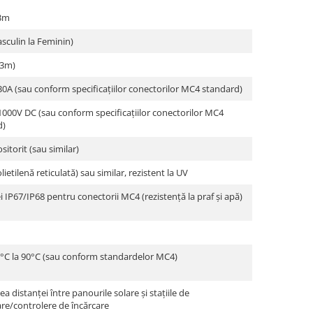
3m
culin la Feminin)
(3m)
30A (sau conform specificațiilor conectorilor MC4 standard)
1000V DC (sau conform specificațiilor conectorilor MC4
d)
sitorit (sau similar)
ietilenă reticulată) sau similar, rezistent la UV
i IP67/IP68 pentru conectorii MC4 (rezistență la praf și apă)
0°C la 90°C (sau conform standardelor MC4)
a distanței între panourile solare și stațiile de
re/controlere de încărcare