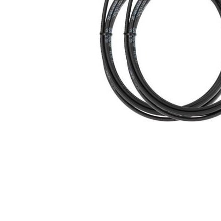
Incarcatoare acumulatori
Panouri fotovoltaice si accesorii
Panouri fotovoltaice
Sisteme prindere panouri
fotovoltaice
Accesorii
Invertoare
Invertoare Hibrid
Invertoare On-grid
Invertoare Off-grid
Distribuie
Controlere solare
pe
MPPT
Facebook
PWM
Convertoare de tensiune
Sisteme de stocare energie
LiFePO4