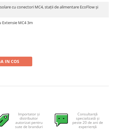
solare cu conectori MC4, stații de alimentare EcoFlow și
lu Extensie MC4 3m
A IN COS
Importator și
Consultanță
distribuitor
specializată și
autorizat pentru
peste 20 de ani de
sute de branduri
experiență