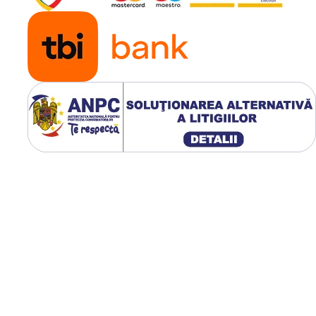
olare în cel mai bun loc din jurul
pentru sisteme montate
urilor prin poziționarea lor mai
:
e durabile și sunt
rezistenți la
ali pentru utilizare în exterior.
lu?
onectori standard MC4
, ceea ce
piață, inclusiv cele de la
nță mai mare?
abluri pentru a obține o lungime
ri de tensiune mici
pe distanțe
esară pentru a minimiza aceste
conectori MC4 care se cuplează