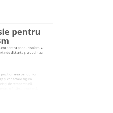
sie pentru
 3m
3m) pentru panouri solare. O
 extinde distanța și a optimiza
 poziționarea panourilor.
gă și conectare sigură.
ariații de temperatură.
entru o încărcare optimă.
apidă și simplă.