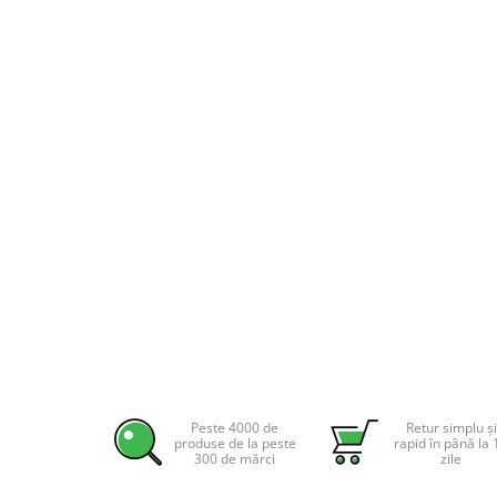
Pachete complete stocare energie
Sisteme de Stocare Comerciale
Sisteme fotovoltaice complete
Sisteme fotovoltaice de putere
mica (rulota/caravan/case de
vacanta)
Sisteme fotovoltaice profesionale
Pachete sisteme fotovoltaice
Statii de incarcare vehicule
electrice
Statii de incarcare
Cabluri de incarcare vehicule
electrice
Prize de incarcare vehicule
electrice
Peste 4000 de
Retur simplu și
Accesorii
produse de la peste
rapid în până la 
300 de mărci
zile
Turbine eoliene pentru casă