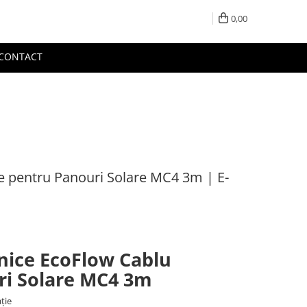
0,00
CONTACT
e pentru Panouri Solare MC4 3m | E-
hnice EcoFlow Cablu
ri Solare MC4 3m
ație