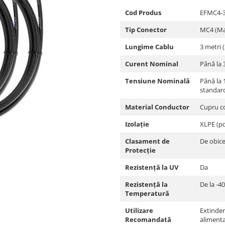
Cod Produs
EFMC4-
Tip Conector
MC4 (Mas
Lungime Cablu
3 metri 
Curent Nominal
Până la 
Tensiune Nominală
Până la 
standar
Material Conductor
Cupru co
Izolație
XLPE (pol
Clasament de
De obice
Protecție
Rezistență la UV
Da
Rezistență la
De la -4
Temperatură
Utilizare
Extindere
Recomandată
alimenta