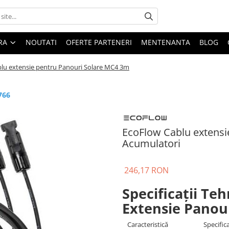
ARA
NOUTATI
OFERTE PARTENERI
MENTENANTA
BLOG
lu extensie pentru Panouri Solare MC4 3m
766
EcoFlow Cablu extensi
Acumulatori
246,17 RON
Specificații Te
Extensie Panou
Caracteristică
Specific