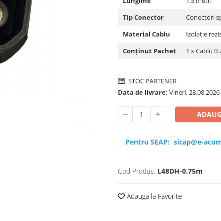
Lungime
1.5 metri
Tip Conector
Conectori sp
Material Cablu
Izolație rez
Conținut Pachet
1 x Cablu 0.
STOC PARTENER
Data de livrare:
Vineri, 28.08.2026
ADAUG
Pentru SEAP:
sicap@e-acum
Cod Produs:
L48DH-0.75m
Adauga la Favorite