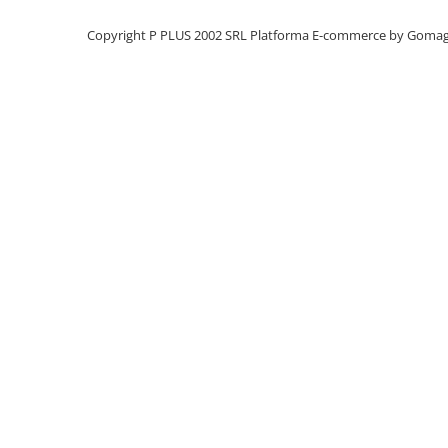
Panouri portabile
Copyright P PLUS 2002 SRL
Platforma E-commerce by Goma
Racire/Incalzire
Statii energie portabile
Diverse
Electrice
Intrerupatoare si prize
Dulapuri pentru cablare
structurata
Sigurante
Tablouri electrice
Lumina (Becuri si Lanterne)
Laptop & PC accesorii, baterii,
cabluri USB, prelungitoare USB
Cablu de date si Adaptoare
Solutii solare portabile
Lichidare de stoc