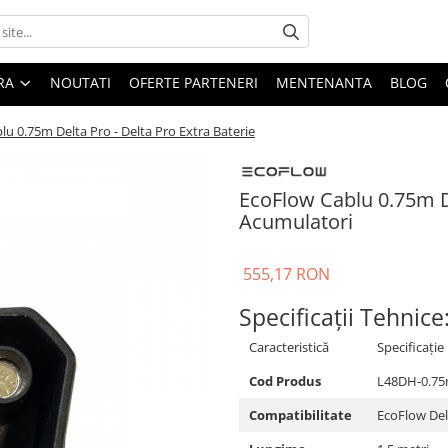
ARA
NOUTATI
OFERTE PARTENERI
MENTENANTA
BLOG
u 0.75m Delta Pro - Delta Pro Extra Baterie
EcoFlow Cablu 0.75m De
Acumulatori
555,17 RON
Specificații Tehnice
Caracteristică
Specificație
Cod Produs
L48DH-0.7
Compatibilitate
EcoFlow Del