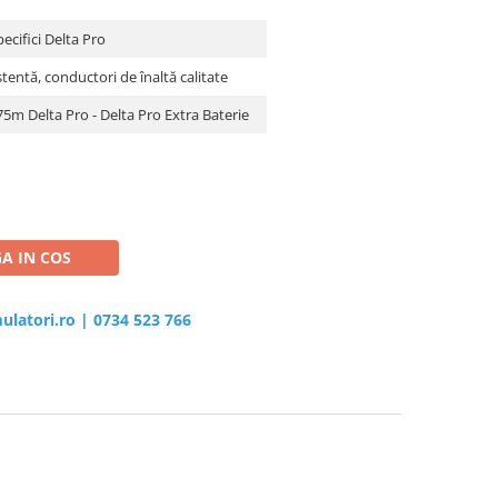
ecifici Delta Pro
istentă, conductori de înaltă calitate
75m Delta Pro - Delta Pro Extra Baterie
A IN COS
ulatori.ro
|
0734 523 766