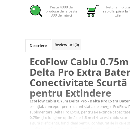
Pachete complete stocare energie
Peste 4000 de
Retur simplu și
produse de la peste
rapid în până la 
Sisteme de Stocare Comerciale
300 de mărci
zile
Sisteme fotovoltaice complete
Sisteme fotovoltaice de putere
mica (rulota/caravan/case de
vacanta)
Review-uri
(0)
Sisteme fotovoltaice profesionale
Descriere
Pachete sisteme fotovoltaice
EcoFlow Cablu 0.75m 
Statii de incarcare vehicule
Delta Pro Extra Bater
electrice
Statii de incarcare
Conectivitate Scurtă
Cabluri de incarcare vehicule
pentru Extindere
electrice
Prize de incarcare vehicule
EcoFlow Cablu 0.75m Delta Pro - Delta Pro Extra Bater
electrice
esențial, conceput pentru a uni stația de energie EcoFlow D
suplimentară Delta Pro Extra, pentru a-i extinde capacita
Accesorii
0.75m
și o lungime optimă de
1.5 metri
, acest cablu scur
sigură și eficientă, fiind ideal pentru configurațiile în care s
Turbine eoliene pentru casă
suplimentară sunt plasate în imediata proximitate. Este 