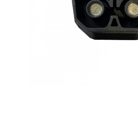
Incarcatoare acumulatori
Panouri fotovoltaice si accesorii
Panouri fotovoltaice
Sisteme prindere panouri
fotovoltaice
Accesorii
Invertoare
Invertoare Hibrid
Invertoare On-grid
Invertoare Off-grid
Controlere solare
Distribuie
pe
MPPT
Facebook
PWM
Convertoare de tensiune
Sisteme de stocare energie
LiFePO4