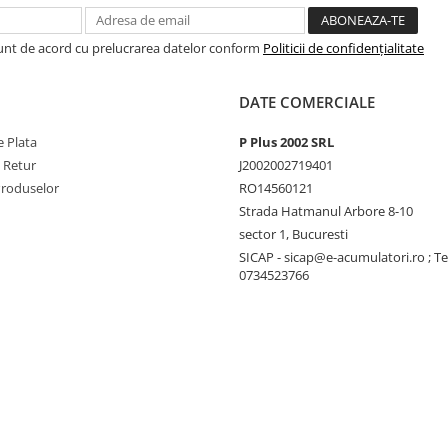
Sunt de acord cu prelucrarea datelor conform
Politicii de confidențialitate
 înaltă calitate
DATE COMERCIALE
a Pro Extra Baterie
 Plata
P Plus 2002 SRL
e Retur
J2002002719401
Produselor
RO14560121
Strada Hatmanul Arbore 8-10
ental pentru a dubla sau tripla
sector 1, Bucuresti
SICAP - sicap@e-acumulatori.ro ; Te
ții limitate unde stația principală
0734523766
 cealaltă.
cientă pentru un sistem energetic
u a maximiza autonomia și