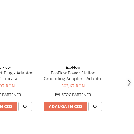
o Flow
EcoFlow
t Plug - Adaptor
EcoFlow Power Station
EcoFlow
 1 bucată
Grounding Adapter - Adaptor
Panouri So
Pamantare EV C20
,97 RON
503,67 RON
1.
 PARTENER
STOC PARTENER
S
N COS
ADAUGA IN COS
ADAUG