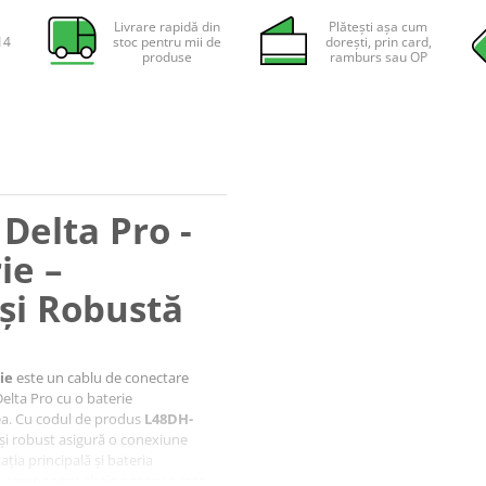
Livrare rapidă din
Plătești așa cum
14
stoc pentru mii de
dorești, prin card,
produse
ramburs sau OP
Delta Pro -
ie –
 și Robustă
ie
este un cablu de conectare
elta Pro cu o baterie
tea. Cu codul de produs
L48DH-
t și robust asigură o conexiune
tația principală și bateria
un component cheie pentru a crea