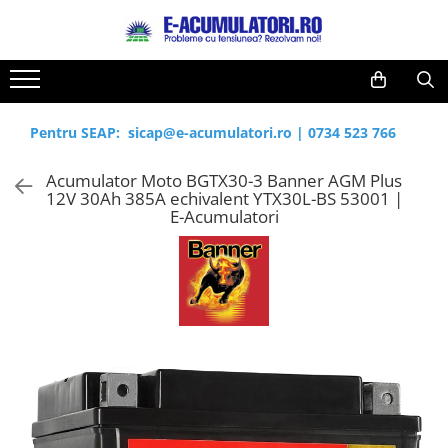
Toate Produsele
Reduceri de vara
Acumulatori, Baterii si Incarcatoare
Cabluri
Uzuale
Pentru SEAP:
sicap@e-acumulatori.ro
|
0734 523 766
Acumulatori
Baterii
Diverse
Acumulator Moto BGTX30-3 Banner AGM Plus
Baterii alcaline
Prelungitoare
12V 30Ah 385A echivalent YTX30L-BS 53001 |
Baterii litiu
Panouri fotovoltaice
E-Acumulatori
Zinc-Carbon
Sisteme de prindere
Baterii rotunde argint
Invertoare
Baterii auditive
Statii de incarcare EV
Accesorii baterii
UPS
Baterii Industriale
Acumulatori
Ni-MH
Li-Ion