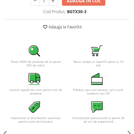
ADAUGA IN COS
Pachete complete stocare energie
Cod Produs:
BGTX30-3
Sisteme de Stocare Comerciale
Sisteme fotovoltaice complete
Adauga la Favorite
Sisteme fotovoltaice de putere
mica (rulota/caravan/case de
vacanta)
Sisteme fotovoltaice profesionale
Pachete sisteme fotovoltaice
Peste 4000 de produse de la peste
Retur simplu și rapid în până la 14
Statii de incarcare vehicule
300 de mărci
zile
electrice
Statii de incarcare
Cabluri de incarcare vehicule
Livrare rapidă din stoc pentru mii de
Plătești așa cum dorești, prin card,
produse
ramburs sau OP
electrice
Prize de incarcare vehicule
electrice
Importator și distribuitor autorizat
Consultanță specializată și peste 20
Accesorii
pentru sute de branduri
de ani de experiență
Turbine eoliene pentru casă