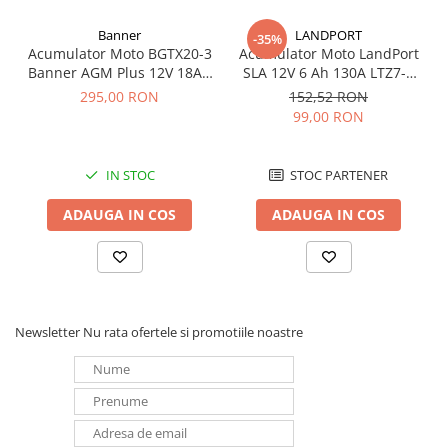
Redresoare, incarcatoare si testere
Banner
LANDPORT
-35%
Redresoare auto, moto, barci si
Acumulator Moto BGTX20-3
Acumulator Moto LandPort
stationare
Banner AGM Plus 12V 18Ah
SLA 12V 6 Ah 130A LTZ7-S
310A echivalent YTX20L-BS /
echivalent YTZ7B-BS
295,00 RON
152,52 RON
Surse UPS
YTX20HL-BS 51821
99,00 RON
UPS pentru centrale termice si
sisteme de urgenta - acumulator
extern
IN STOC
STOC PARTENER
UPS Calculatoare si Servere
UPS Trifazat
ADAUGA IN COS
ADAUGA IN COS
Stabilizatoare Tensiune
PDUs unitati de distributie a
energiei electrice
Cabinete baterii
Newsletter
Nu rata ofertele si promotiile noastre
Acumulatori UPS
Drumetii / Camping
Accesorii
Frigidere portabile