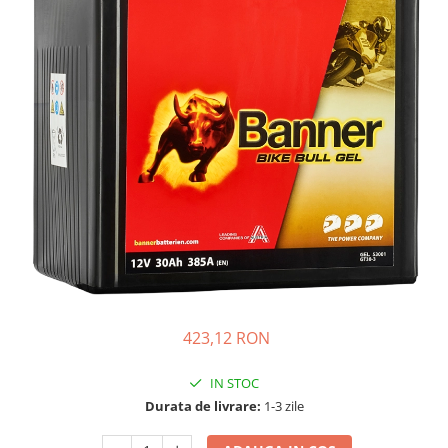
Incarcatoare acumulatori
Panouri fotovoltaice si accesorii
Panouri fotovoltaice
Sisteme prindere panouri
fotovoltaice
Accesorii
Invertoare
Invertoare Hibrid
Invertoare On-grid
Invertoare Off-grid
Controlere solare
MPPT
423,12 RON
PWM
Convertoare de tensiune
IN STOC
Durata de livrare:
1-3 zile
Sisteme de stocare energie
LiFePO4