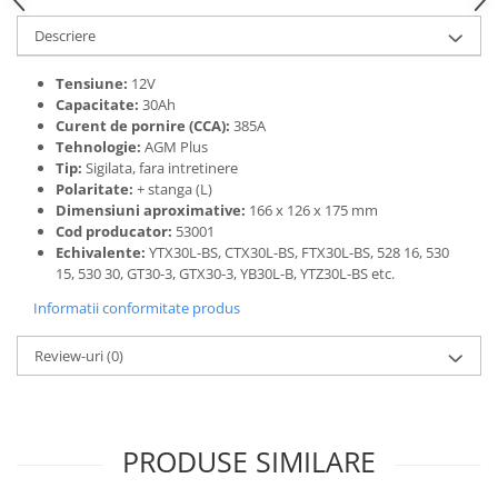
Acumulatori VRLA AGM/GEL /
Tractiune / LiFePo4
Descriere
Baterii si acumulatori gel si VRLA
6-12 V
Tensiune:
12V
Capacitate:
30Ah
Baterii si acumulatori AGM VRLA
Curent de pornire (CCA):
385A
de 6-12 V
Tehnologie:
AGM Plus
Tip:
Sigilata, fara intretinere
Acumulatori Moto, ATV
Polaritate:
+ stanga (L)
GEL
Dimensiuni aproximative:
166 x 126 x 175 mm
Cod producator:
53001
AGM
Echivalente:
YTX30L-BS, CTX30L-BS, FTX30L-BS, 528 16, 530
Li-Ion
15, 530 30, GT30-3, GTX30-3, YB30L-B, YTZ30L-BS etc.
SLA AGM (Sealed Lead Acid)
Informatii conformitate produs
Deep Cycle - Tractiune/Semi-
Tractiune
Review-uri
(0)
Marine & Caravan
APC
Pachete acumulatori VRLA
PRODUSE SIMILARE
Sisteme de management (BMS)