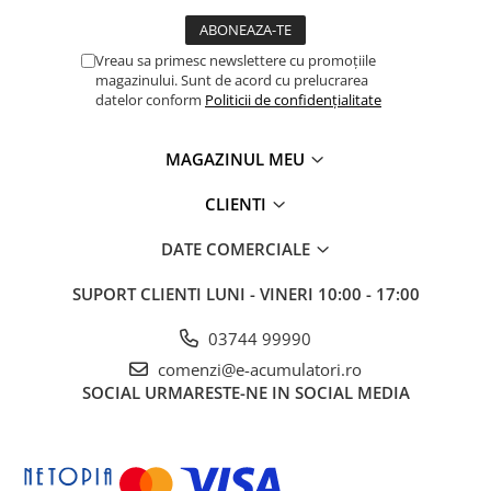
Panouri portabile
Racire/Incalzire
Vreau sa primesc newslettere cu promoțiile
magazinului. Sunt de acord cu prelucrarea
Statii energie portabile
datelor conform
Politicii de confidențialitate
Diverse
Electrice
MAGAZINUL MEU
Intrerupatoare si prize
CLIENTI
Dulapuri pentru cablare
structurata
DATE COMERCIALE
Sigurante
SUPORT CLIENTI
LUNI - VINERI 10:00 - 17:00
Tablouri electrice
Lumina (Becuri si Lanterne)
03744 99990
Laptop & PC accesorii, baterii,
comenzi@e-acumulatori.ro
cabluri USB, prelungitoare USB
SOCIAL
URMARESTE-NE IN SOCIAL MEDIA
Cablu de date si Adaptoare
Solutii solare portabile
Lichidare de stoc