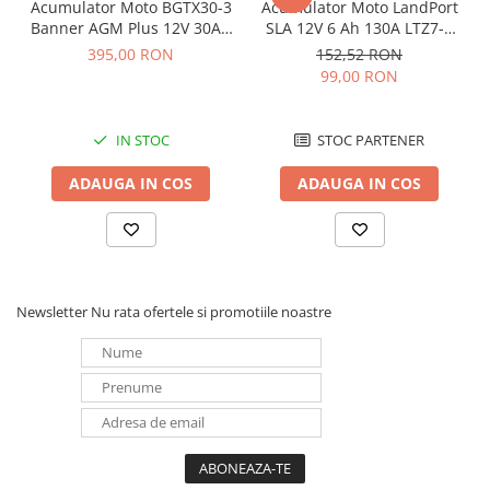
Acumulator Moto BGTX30-3
Acumulator Moto LandPort
Banner AGM Plus 12V 30Ah
SLA 12V 6 Ah 130A LTZ7-S
385A echivalent YTX30L-BS
echivalent YTZ7B-BS
395,00 RON
152,52 RON
53001
99,00 RON
IN STOC
STOC PARTENER
ADAUGA IN COS
ADAUGA IN COS
Newsletter
Nu rata ofertele si promotiile noastre