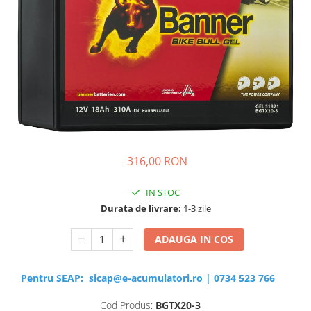
Sisteme de management (BMS)
Redresoare, incarcatoare si testere
Redresoare auto, moto, barci si
stationare
316,00 RON
IN STOC
Durata de livrare:
1-3 zile
ADAUGA IN COS
Pentru SEAP:
sicap@e-acumulatori.ro
|
0734 523 766
Cod Produs:
BGTX20-3