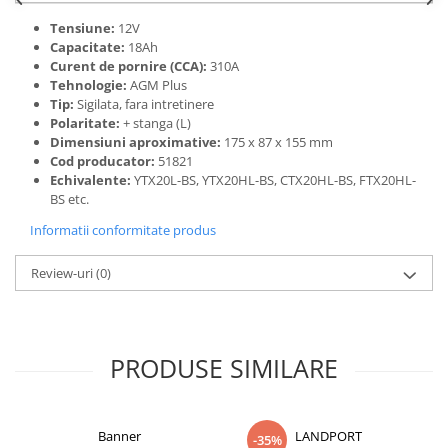
Tensiune:
12V
Capacitate:
18Ah
Curent de pornire (CCA):
310A
Tehnologie:
AGM Plus
Tip:
Sigilata, fara intretinere
Polaritate:
+ stanga (L)
Dimensiuni aproximative:
175 x 87 x 155 mm
Cod producator:
51821
Echivalente:
YTX20L-BS, YTX20HL-BS, CTX20HL-BS, FTX20HL-
BS etc.
Informatii conformitate produs
Review-uri
(0)
PRODUSE SIMILARE
Banner
LANDPORT
-35%