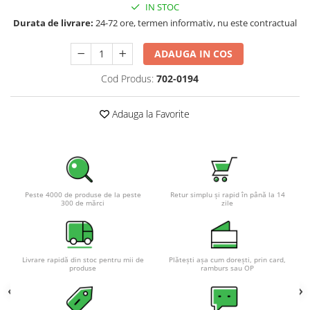
IN STOC
Pachete complete stocare energie
Durata de livrare:
24-72 ore, termen informativ, nu este contractual
Sisteme de Stocare Comerciale
ADAUGA IN COS
Sisteme fotovoltaice complete
Sisteme fotovoltaice de putere
Cod Produs:
702-0194
mica (rulota/caravan/case de
vacanta)
Sisteme fotovoltaice profesionale
Adauga la Favorite
Pachete sisteme fotovoltaice
Statii de incarcare vehicule
electrice
Statii de incarcare
Peste 4000 de produse de la peste
Retur simplu și rapid în până la 14
300 de mărci
zile
Cabluri de incarcare vehicule
electrice
Prize de incarcare vehicule
electrice
Livrare rapidă din stoc pentru mii de
Plătești așa cum dorești, prin card,
produse
ramburs sau OP
Accesorii
Turbine eoliene pentru casă