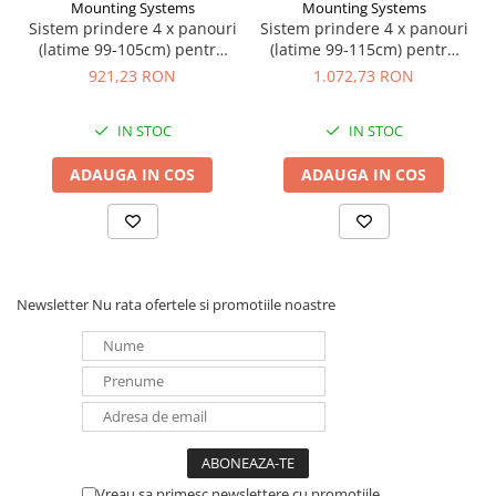
Mounting Systems
Mounting Systems
Redresoare, incarcatoare si testere
Sistem prindere 4 x panouri
Sistem prindere 4 x panouri
(latime 99-105cm) pentru
(latime 99-115cm) pentru
Redresoare auto, moto, barci si
acoperis tabla Mounting
panou sandwich Mounting
921,23 RON
1.072,73 RON
stationare
Systems
Systems
Surse UPS
IN STOC
IN STOC
UPS pentru centrale termice si
sisteme de urgenta - acumulator
ADAUGA IN COS
ADAUGA IN COS
extern
UPS Calculatoare si Servere
UPS Trifazat
Stabilizatoare Tensiune
PDUs unitati de distributie a
Newsletter
Nu rata ofertele si promotiile noastre
energiei electrice
Cabinete baterii
Acumulatori UPS
Drumetii / Camping
Accesorii
Frigidere portabile
Vreau sa primesc newslettere cu promoțiile