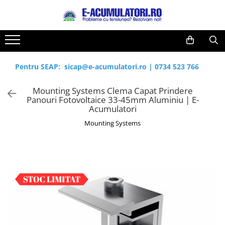
Toate Produsele
Reduceri de vara
Acumulatori, Baterii si Incarcatoare
Cabluri
Uzuale
Pentru SEAP:
sicap@e-acumulatori.ro
|
0734 523 766
Acumulatori
Baterii
Diverse
Mounting Systems Clema Capat Prindere
Baterii alcaline
Prelungitoare
Panouri Fotovoltaice 33-45mm Aluminiu | E-
Baterii litiu
Panouri fotovoltaice
Acumulatori
Zinc-Carbon
Sisteme de prindere
Mounting Systems
Baterii rotunde argint
Invertoare
Baterii auditive
Statii de incarcare EV
Accesorii baterii
UPS
Baterii Industriale
Acumulatori
Ni-MH
Li-Ion