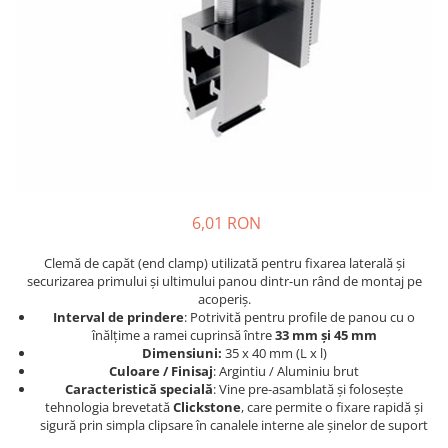
Incarcatoare acumulatori
Panouri fotovoltaice si accesorii
Panouri fotovoltaice
Sisteme prindere panouri
fotovoltaice
Accesorii
Invertoare
Invertoare Hibrid
6,01 RON
Invertoare On-grid
Clemă de capăt (end clamp) utilizată pentru fixarea laterală și
Invertoare Off-grid
securizarea primului și ultimului panou dintr-un rând de montaj pe
Controlere solare
acoperiș.
Interval de prindere
: Potrivită pentru profile de panou cu o
MPPT
înălțime a ramei cuprinsă între
33 mm și 45 mm
PWM
Dimensiuni:
35 x 40 mm (L x l)
Culoare / Finisaj
: Argintiu / Aluminiu brut
Convertoare de tensiune
Caracteristică specială
: Vine pre-asamblată și folosește
tehnologia brevetată
Clickstone
, care permite o fixare rapidă și
Sisteme de stocare energie
sigură prin simpla clipsare în canalele interne ale șinelor de suport
LiFePO4