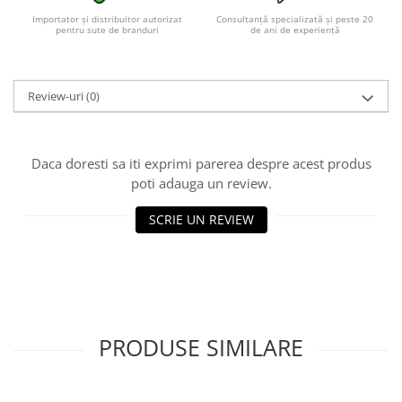
Acumulatori VRLA AGM/GEL /
Importator și distribuitor autorizat
Consultanță specializată și peste 20
Tractiune / LiFePo4
pentru sute de branduri
de ani de experiență
Baterii si acumulatori gel si VRLA
6-12 V
Baterii si acumulatori AGM VRLA
Review-uri
(0)
de 6-12 V
Acumulatori Moto, ATV
Daca doresti sa iti exprimi parerea despre acest produs
GEL
poti adauga un review.
AGM
Li-Ion
SCRIE UN REVIEW
SLA AGM (Sealed Lead Acid)
Deep Cycle - Tractiune/Semi-
Tractiune
Marine & Caravan
APC
PRODUSE SIMILARE
Pachete acumulatori VRLA
Sisteme de management (BMS)