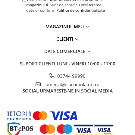
magazinului. Sunt de acord cu prelucrarea
Panouri portabile
datelor conform
Politicii de confidențialitate
Racire/Incalzire
Statii energie portabile
MAGAZINUL MEU
Diverse
CLIENTI
Electrice
DATE COMERCIALE
Intrerupatoare si prize
Dulapuri pentru cablare
SUPORT CLIENTI
LUNI - VINERI 10:00 - 17:00
structurata
Sigurante
03744 99990
Tablouri electrice
comenzi@e-acumulatori.ro
Lumina (Becuri si Lanterne)
SOCIAL
URMARESTE-NE IN SOCIAL MEDIA
Laptop & PC accesorii, baterii,
cabluri USB, prelungitoare USB
Cablu de date si Adaptoare
Solutii solare portabile
Lichidare de stoc