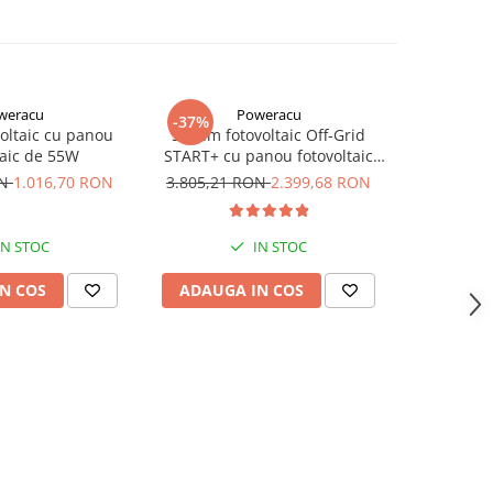
weracu
Poweracu
-37%
-46%
oltaic cu panou
Sistem fotovoltaic Off-Grid
Sistem f
taic de 55W
START+ cu panou fotovoltaic
MORE 84
420Wp si invertor Victron
Victron
ON
1.016,70 RON
3.805,21 RON
2.399,68 RON
6.778,0
Energy de 250VA - utilizare
12Vcc si 230Vca
IN STOC
IN STOC
N COS
ADAUGA IN COS
ADAUG