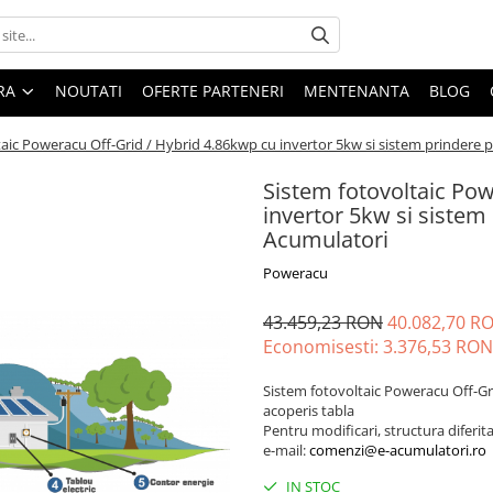
ARA
NOUTATI
OFERTE PARTENERI
MENTENANTA
BLOG
aic Poweracu Off-Grid / Hybrid 4.86kwp cu invertor 5kw si sistem prindere p
Sistem fotovoltaic Pow
invertor 5kw si sistem 
Acumulatori
Poweracu
43.459,23 RON
40.082,70 R
Economisesti:
3.376,53
RON
Sistem fotovoltaic Poweracu Off-Gr
acoperis tabla
Pentru modificari, structura diferit
e-mail:
comenzi@e-acumulatori.ro
IN STOC