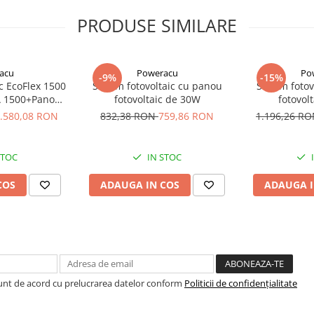
at PIF (punere in functiune)
PRODUSE SIMILARE
rta montaj va rog sa ne contactati
acu
Poweracu
Po
-9%
-15%
ic EcoFlex 1500
Sistem fotovoltaic cu panou
Sistem fotov
A 1500+Panou
fotovoltaic de 30W
fotovol
ibil SOLARFAM
.580,08 RON
832,38 RON
759,86 RON
1.196,26 R
CPC
STOC
IN STOC
COS
ADAUGA IN COS
ADAUGA I
Sunt de acord cu prelucrarea datelor conform
Politicii de confidențialitate