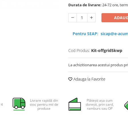
Durata de livrare:
24-72 ore, term
ADAUG
Pentru SEAP:
sicap@e-acum
Cod Produs:
Kit-offgrid5kwp
La achizitionarea acestui produs pr
Adauga la Favorite
Livrare rapidă din
Plătești așa cum
14
stoc pentru mii de
dorești, prin card,
produse
ramburs sau OP