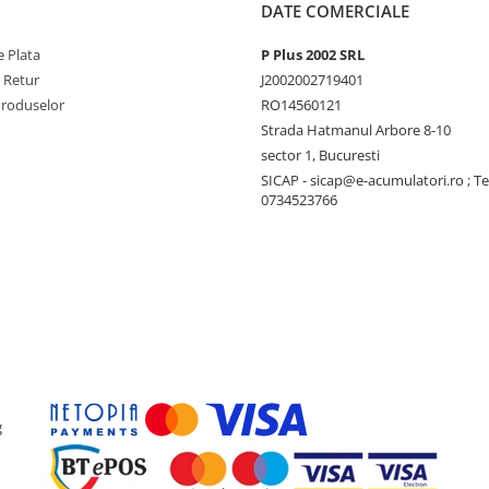
DATE COMERCIALE
 Plata
P Plus 2002 SRL
e Retur
J2002002719401
Produselor
RO14560121
Strada Hatmanul Arbore 8-10
sector 1, Bucuresti
SICAP - sicap@e-acumulatori.ro ; Te
0734523766
g