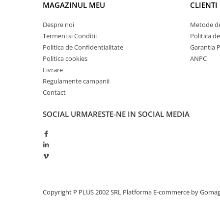
MAGAZINUL MEU
CLIENTI
Redresoare, incarcatoare si testere
Redresoare auto, moto, barci si
Despre noi
Metode de
stationare
Termeni si Conditii
Politica d
Politica de Confidentialitate
Garantia 
Surse UPS
Politica cookies
ANPC
UPS pentru centrale termice si
Livrare
sisteme de urgenta - acumulator
extern
Regulamente campanii
UPS Calculatoare si Servere
Contact
UPS Trifazat
SOCIAL
URMARESTE-NE IN SOCIAL MEDIA
Stabilizatoare Tensiune
PDUs unitati de distributie a
energiei electrice
Cabinete baterii
Acumulatori UPS
Drumetii / Camping
Copyright P PLUS 2002 SRL
Platforma E-commerce by Goma
Accesorii
Frigidere portabile