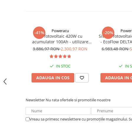
Acumulatori VRLA AGM/GEL /
Garantie pentru echipamente valabila in urma unui certific
Tractiune / LiFePo4
Pentru modificari, structura diferita prindere panouri, ofe
Baterii si acumulatori gel si VRLA
pe e-mail:
comenzi@e-acumulatori.ro
6-12 V
Baterii si acumulatori AGM VRLA
Poweracu
Power
-41%
-20%
Kit fotovoltaic 420W cu
Sistem fotovolta
de 6-12 V
acumulator 100Ah - utilizare
- EcoFlow DELT
Acumulatori Moto, ATV
12Vcc
Solar Semi-Flex
3.886,97 RON
2.300,97 RON
6.983,48 RON
5
100W 
GEL
AGM
IN STOC
IN 
Li-Ion
ADAUGA IN COS
ADAUGA IN 
SLA AGM (Sealed Lead Acid)
Deep Cycle - Tractiune/Semi-
Tractiune
Newsletter
Nu rata ofertele si promotiile noastre
Marine & Caravan
APC
Pachete acumulatori VRLA
Vreau sa primesc newslettere cu promoțiile magazinului. 
Sisteme de management (BMS)