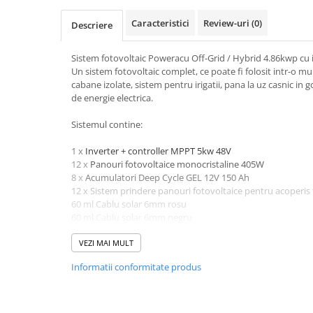
Pachete complete stocare energie
Caracteristici
Review-uri
(0)
Descriere
Sisteme de Stocare Comerciale
Sisteme fotovoltaice complete
Sistem fotovoltaic Poweracu Off-Grid / Hybrid 4.86kwp cu
Un sistem fotovoltaic complet, ce poate fi folosit intr-o mult
Sisteme fotovoltaice de putere
cabane izolate, sistem pentru irigatii, pana la uz casnic 
mica (rulota/caravan/case de
de energie electrica.
vacanta)
Sisteme fotovoltaice profesionale
Sistemul contine:
Pachete sisteme fotovoltaice
1 x
Inverter + controller MPPT 5kw 48V
Statii de incarcare vehicule
12 x
Panouri fotovoltaice monocristaline 405W
electrice
8 x
Acumulatori Deep Cycle GEL 12V 150 Ah
Statii de incarcare
12 x Sistem prindere panouri fotovoltaice pentru acoperis 
60 ml Cablu solar 6mm rosu
Cabluri de incarcare vehicule
60 ml Cablu solar 6mm negru
electrice
3 x Set MC4
Prize de incarcare vehicule
1 x Set MC4-Y2
VEZI MAI MULT
electrice
1 x Set cablu acumulatori 25mm (4 ml negru + 4 ml rosu)
Informatii conformitate produs
1 x Tablou echipat AC/DC ETI
Accesorii
Pretul kit-ului include doar echipamentele
Turbine eoliene pentru casă
Pentru montaj si modificari va rog sa ne contactati!