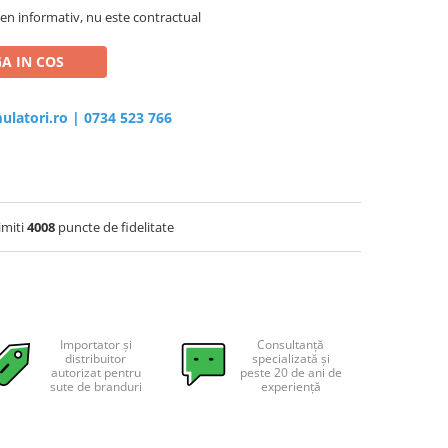
en informativ, nu este contractual
A IN COS
ulatori.ro
|
0734 523 766
imiti
4008
puncte de fidelitate
Importator și
Consultanță
distribuitor
specializată și
autorizat pentru
peste 20 de ani de
sute de branduri
experiență