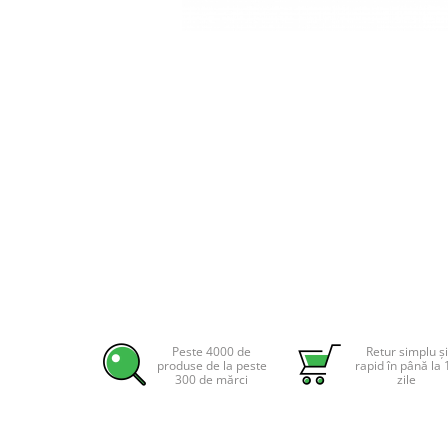
Incarcatoare acumulatori
Panouri fotovoltaice si accesorii
Panouri fotovoltaice
Sisteme prindere panouri
fotovoltaice
Accesorii
Distribuie
Invertoare
pe
Invertoare Hibrid
Facebook
Invertoare On-grid
Invertoare Off-grid
Controlere solare
MPPT
PWM
Peste 4000 de
Retur simplu și
produse de la peste
rapid în până la 
300 de mărci
zile
Convertoare de tensiune
Sisteme de stocare energie
LiFePO4