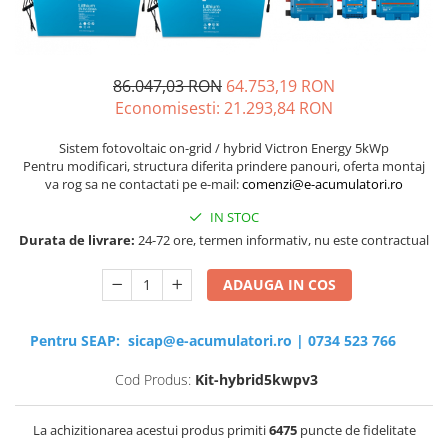
Sisteme de management (BMS)
Redresoare, incarcatoare si testere
86.047,03 RON
64.753,19 RON
Redresoare auto, moto, barci si
Economisesti:
21.293,84
RON
stationare
Sistem fotovoltaic on-grid / hybrid Victron Energy 5kWp
Pentru modificari, structura diferita prindere panouri, oferta montaj
va rog sa ne contactati pe e-mail:
comenzi@e-acumulatori.ro
IN STOC
Durata de livrare:
24-72 ore, termen informativ, nu este contractual
ADAUGA IN COS
Pentru SEAP:
sicap@e-acumulatori.ro
|
0734 523 766
Cod Produs:
Kit-hybrid5kwpv3
La achizitionarea acestui produs primiti
6475
puncte de fidelitate