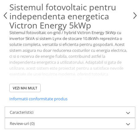
Sistemul fotovoltaic pentru
independenta energetica
Victron Energy 5kWp
Sistemul fotovoltaic on-grid / hybrid Victron Energy 5kWp cu
invertor 5kVA si sistem Lynx de stocare 10.8kWh reprezinta o
solutie completa, versatila si eficienta pentru gospodarii. Acest
sistem asigura nu doar reducerea costurilor cu energia electrica,
ci si o rezerva de energie fiabila, contribuind astfel la
independenta energetica a utilizatorului. Adaptabil si gata de
utilizare, acest sistem este proiectat pentru a satisface nevoile
esentiale ale unei locuinte moderne, oferind totodata
posibilitatea de a functiona in regim off-grid.
VEZI MAI MULT
Informatii conformitate produs
Caracteristici
Review-uri
(0)