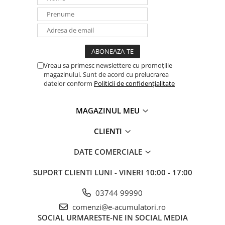
acoperisuri si posibilitatea de a opera in mai multe regimuri il fac
ideal pentru o varietate larga de aplicatii rezidentiale.
Vreau sa primesc newslettere cu promoțiile
magazinului. Sunt de acord cu prelucrarea
datelor conform
Politicii de confidențialitate
MAGAZINUL MEU
CLIENTI
DATE COMERCIALE
SUPORT CLIENTI
LUNI - VINERI 10:00 - 17:00
03744 99990
comenzi@e-acumulatori.ro
SOCIAL
URMARESTE-NE IN SOCIAL MEDIA