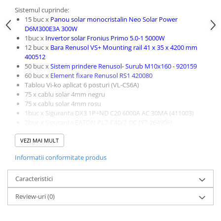
Sistemul cuprinde:
15 buc x
Panou solar monocristalin Neo Solar Power
D6M300E3A 300W
1buc x
Invertor solar Fronius Primo 5.0-1 5000W
12 buc x
Bara Renusol VS+ Mounting rail 41 x 35 x 4200 mm
400512
50 buc x
Sistem prindere Renusol- Surub M10x160 - 920159
60 buc x
Element fixare Renusol RS1 420080
Tablou Vi-ko aplicat 6 posturi (VL-CS6A)
75 x cablu solar 4mm negru
75 x cablu solar 4mm rosu
1buc x Siguranta DX3 1P+ND C20 6000A AC 30MA (411003)
2buc x Siguranta EATON PL7-C40/2-DC (Y7-264906)
15 set x Set conectori MC4 ( +/-) Solarmodul Prevent (SY-
VEZI MAI MULT
CC4K))
Garantie sistem 5 ani!
Informatii conformitate produs
Garantie panouri 12 ani!
Caracteristici
Review-uri
(0)