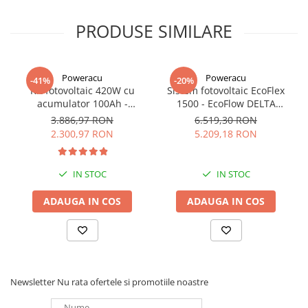
PRODUSE SIMILARE
Poweracu
Poweracu
-41%
-20%
Kit fotovoltaic 420W cu
Sistem fotovoltaic EcoFlex
acumulator 100Ah -
1500 - EcoFlow DELTA
utilizare 12Vcc
1500+Panou Solar Semi-
3.886,97 RON
6.519,30 RON
Flexibil SOLARFAM 100W
2.300,97 RON
5.209,18 RON
CPC
IN STOC
IN STOC
ADAUGA IN COS
ADAUGA IN COS
Newsletter
Nu rata ofertele si promotiile noastre