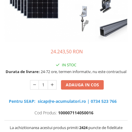
Sisteme de management (BMS)
Redresoare, incarcatoare si testere
Redresoare auto, moto, barci si
stationare
24.243,50 RON
IN STOC
Durata de livrare:
24-72 ore, termen informativ, nu este contractual
ADAUGA IN COS
Pentru SEAP:
sicap@e-acumulatori.ro
|
0734 523 766
Cod Produs:
100007114050016
La achizitionarea acestui produs primiti
2424
puncte de fidelitate