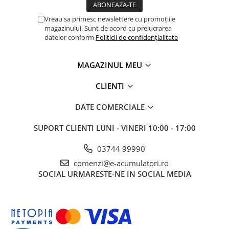
Panouri portabile
Vreau sa primesc newslettere cu promoțiile
Racire/Incalzire
magazinului. Sunt de acord cu prelucrarea
datelor conform
Politicii de confidențialitate
Statii energie portabile
Diverse
MAGAZINUL MEU
Electrice
CLIENTI
Intrerupatoare si prize
Dulapuri pentru cablare
DATE COMERCIALE
structurata
Sigurante
SUPORT CLIENTI
LUNI - VINERI 10:00 - 17:00
Tablouri electrice
03744 99990
Lumina (Becuri si Lanterne)
comenzi@e-acumulatori.ro
Laptop & PC accesorii, baterii,
SOCIAL
URMARESTE-NE IN SOCIAL MEDIA
cabluri USB, prelungitoare USB
Cablu de date si Adaptoare
Solutii solare portabile
Lichidare de stoc