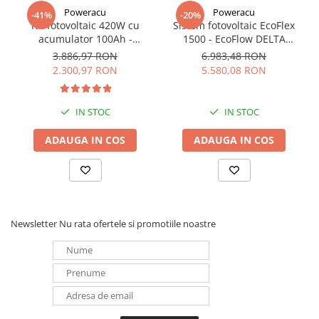
Redresoare, incarcatoare si testere
Poweracu
Poweracu
-41%
-20%
Kit fotovoltaic 420W cu
Sistem fotovoltaic EcoFlex
Redresoare auto, moto, barci si
acumulator 100Ah -
1500 - EcoFlow DELTA
stationare
utilizare 12Vcc
1500+Panou Solar Semi-
3.886,97 RON
6.983,48 RON
Flexibil SOLARFAM 100W
2.300,97 RON
5.580,08 RON
Surse UPS
CPC
UPS pentru centrale termice si
sisteme de urgenta - acumulator
IN STOC
IN STOC
extern
UPS Calculatoare si Servere
ADAUGA IN COS
ADAUGA IN COS
UPS Trifazat
Stabilizatoare Tensiune
PDUs unitati de distributie a
energiei electrice
Newsletter
Nu rata ofertele si promotiile noastre
Cabinete baterii
Acumulatori UPS
Drumetii / Camping
Accesorii
Frigidere portabile