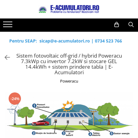
Toate Produsele
Reduceri de vara
Acumulatori, Baterii si Incarcatoare
Cabluri
Uzuale
Pentru SEAP:
sicap@e-acumulatori.ro
|
0734 523 766
Acumulatori
Baterii
Diverse
Sistem fotovoltaic off-grid / hybrid Poweracu
Baterii alcaline
Prelungitoare
7.3kWp cu invertor 7.2kW si stocare GEL
Baterii litiu
Panouri fotovoltaice
14.4kWh + sistem prindere tabla | E-
Acumulatori
Zinc-Carbon
Sisteme de prindere
Baterii rotunde argint
Poweracu
Invertoare
Baterii auditive
Statii de incarcare EV
Accesorii baterii
UPS
-24%
Baterii Industriale
Acumulatori
Ni-MH
Li-Ion