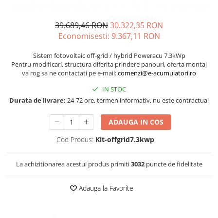
Incarcatoare acumulatori
Panouri fotovoltaice si accesorii
39.689,46 RON
30.322,35 RON
Panouri fotovoltaice
Economisesti:
9.367,11
RON
Sisteme prindere panouri
fotovoltaice
Sistem fotovoltaic off-grid / hybrid Poweracu 7.3kWp
Pentru modificari, structura diferita prindere panouri, oferta montaj
Accesorii
va rog sa ne contactati pe e-mail:
comenzi@e-acumulatori.ro
Invertoare
IN STOC
Invertoare Hibrid
Durata de livrare:
24-72 ore, termen informativ, nu este contractual
Invertoare On-grid
ADAUGA IN COS
Invertoare Off-grid
Cod Produs:
Kit-offgrid7.3kwp
Controlere solare
MPPT
La achizitionarea acestui produs primiti
3032
puncte de fidelitate
PWM
Convertoare de tensiune
Adauga la Favorite
Sisteme de stocare energie
LiFePO4