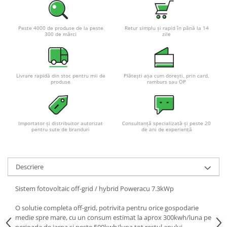
Pachete complete stocare energie
Sisteme de Stocare Comerciale
Peste 4000 de produse de la peste
Retur simplu și rapid în până la 14
300 de mărci
zile
Sisteme fotovoltaice complete
Sisteme fotovoltaice de putere
mica (rulota/caravan/case de
vacanta)
Livrare rapidă din stoc pentru mii de
Plătești așa cum dorești, prin card,
Sisteme fotovoltaice profesionale
produse
ramburs sau OP
Pachete sisteme fotovoltaice
Statii de incarcare vehicule
electrice
Importator și distribuitor autorizat
Consultanță specializată și peste 20
pentru sute de branduri
de ani de experiență
Statii de incarcare
Cabluri de incarcare vehicule
electrice
Descriere
Prize de incarcare vehicule
electrice
Sistem fotovoltaic off-grid / hybrid Poweracu 7.3kWp
Accesorii
O solutie completa off-grid, potrivita pentru orice gospodarie
Turbine eoliene pentru casă
medie spre mare, cu un consum estimat la aprox 300kwh/luna pe